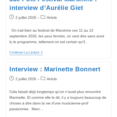
interview d’Aurélie Giet
Publication
Post
2 juillet 2026
Article
publiée :
category:
On irait bien au festival de Marsinne ces 11 au 13
septembre 2026, les yeux fermés, on veut dire sans avoir
lu le programme, tellement on est certain qu'il…
33è
Continuer La Lecture
Folk
Festival
Marsinne
Interview : Marinette Bonnert
:
Interview
D’Aurélie
Publication
Post
2 juillet 2026
Article
Giet
publiée :
category:
Cela faisait déjà longtemps qu'on n'avait plus rencontré
Marinette. Et comme elle le dit, il y a toujours beaucoup de
choses à dire dans la vie d'une musicienne-prof
passionnée. Marc…