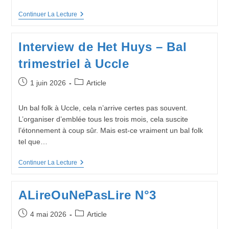
Interview
Continuer La Lecture
:
Trèvol
(Catalogne)
Interview de Het Huys – Bal
trimestriel à Uccle
Publication
Post
1 juin 2026
Article
publiée :
category:
Un bal folk à Uccle, cela n’arrive certes pas souvent.
L’organiser d’emblée tous les trois mois, cela suscite
l’étonnement à coup sûr. Mais est-ce vraiment un bal folk
tel que…
Interview
Continuer La Lecture
De
Het
Huys
ALireOuNePasLire N°3
–
Bal
Trimestriel
Publication
Post
4 mai 2026
Article
À
publiée :
category:
Uccle