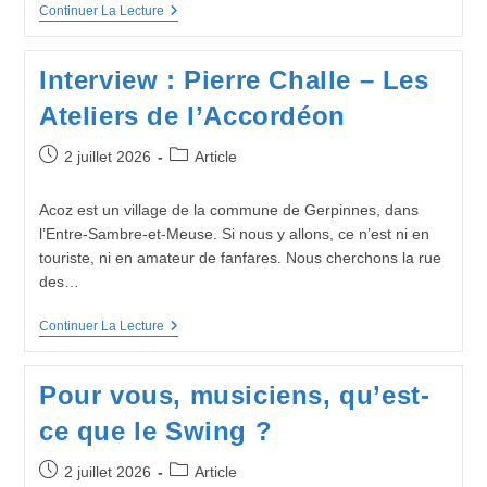
Interview
Continuer La Lecture
:
Marinette
Bonnert
Interview : Pierre Challe – Les
Ateliers de l’Accordéon
Publication
Post
2 juillet 2026
Article
publiée :
category:
Acoz est un village de la commune de Gerpinnes, dans
l’Entre-Sambre-et-Meuse. Si nous y allons, ce n’est ni en
touriste, ni en amateur de fanfares. Nous cherchons la rue
des…
Interview
Continuer La Lecture
:
Pierre
Challe
Pour vous, musiciens, qu’est-
–
Les
ce que le Swing ?
Ateliers
De
L’Accordéon
Publication
Post
2 juillet 2026
Article