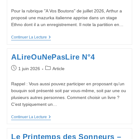
publiée :
category:
Pour la rubrique "A Vos Boutons" de juillet 2026, Arthur a
proposé une mazurka italienne apprise dans un stage
Ethno dont il a un enregistrement. Il note la partition en…
Pour
Continuer La Lecture
Vous,
Musiciens,
Qu’est-
ALireOuNePasLire N°4
Ce
Que
Le
Publication
Post
1 juin 2026
Article
Swing ?
publiée :
category:
Rappel : Vous aussi pouvez participer en proposant qu’un
bouquin soit présenté soit par vous-même, soit par une ou
plusieurs autres personnes. Comment choisir un livre ?
C’est typiquement un…
ALireOuNePasLire
Continuer La Lecture
N°4
Le Printemps des Sonneurs –