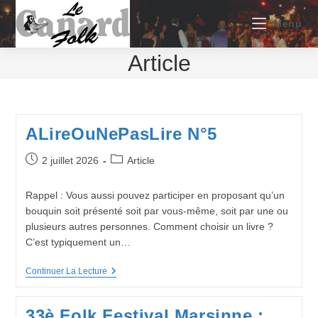
Skip
to
Menu
content
Article
ALireOuNePasLire N°5
Publication
Post
2 juillet 2026
Article
publiée :
category:
Rappel : Vous aussi pouvez participer en proposant qu’un
bouquin soit présenté soit par vous-même, soit par une ou
plusieurs autres personnes. Comment choisir un livre ?
C’est typiquement un…
ALireOuNePasLire
Continuer La Lecture
N°5
33è Folk Festival Marsinne :