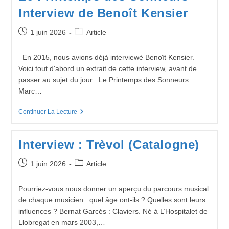
Interview de Benoît Kensier
Publication
Post
1 juin 2026
Article
publiée :
category:
En 2015, nous avions déjà interviewé Benoît Kensier.
Voici tout d'abord un extrait de cette interview, avant de
passer au sujet du jour : Le Printemps des Sonneurs.
Marc…
Le
Continuer La Lecture
Printemps
Des
Sonneurs
Interview : Trèvol (Catalogne)
–
Interview
De
Publication
Post
1 juin 2026
Article
Benoît
publiée :
category:
Kensier
Pourriez-vous nous donner un aperçu du parcours musical
de chaque musicien : quel âge ont-ils ? Quelles sont leurs
influences ? Bernat Garcés : Claviers. Né à L’Hospitalet de
Llobregat en mars 2003,…