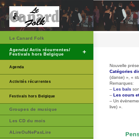
Skip
to
content
Le Canard Folk
Agenda/ Actis récurrentes/
Festivals hors Belgique
Nouvelle présen
Agenda
Catégories di
(danse) », « st
Activités récurrentes
Remarques:
–
Les bals
son
–
Les cours et
Festivals hors Belgique
– Un évènement
live) ».
Groupes de musique
Les CD du mois
ALireOuNePasLire
Pens