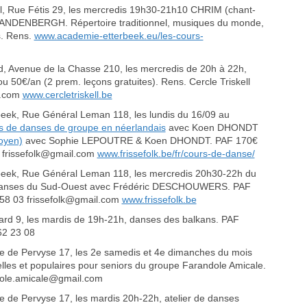
, Rue Fétis 29, les mercredis 19h30-21h10 CHRIM (chant-
VANDENBERGH. Répertoire traditionnel, musiques du monde,
s. Rens.
www.academie-etterbeek.eu/les-cours-
, Avenue de la Chasse 210, les mercredis de 20h à 22h,
 50€/an (2 prem. leçons gratuites). Rens. Cercle Triskell
l.com
www.cercletriskell.be
ek, Rue Général Leman 118, les lundis du 16/09 au
 de danses de groupe en néerlandais
avec Koen DHONDT
oyen)
avec Sophie LEPOUTRE & Koen DHONDT. PAF 170€
 03 frissefolk@gmail.com
www.frissefolk.be/fr/cours-de-danse/
eek, Rue Général Leman 118, les mercredis 20h30-22h du
e danses du Sud-Ouest avec Frédéric DESCHOUWERS. PAF
78 58 03 frissefolk@gmail.com
www.frissefolk.be
rd 9, les mardis de 19h-21h, danses des balkans. PAF
62 23 08
ue de Pervyse 17, les 2e samedis et 4e dimanches du mois
nelles et populaires pour seniors du groupe Farandole Amicale.
ole.amicale@gmail.com
e de Pervyse 17, les mardis 20h-22h, atelier de danses