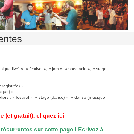
rentes
que live) », « festival », « jam », « spectacle », « stage
registrée) ».
ique) ».
iers : « festival », « stage (danse) », « danse (musique
(et gratuit):
cliquez ici
récurrentes sur cette page ! Ecrivez à