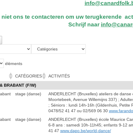
info@canardfolk.
 niet ons te contacteren om uw terugkerende act
Schrijf naar
info@canar
éléments
CATÉGORIES
ACTIVITÉS
& BRABANT (F/W)
rabant
stage (danse)
ANDERLECHT (Bruxelles) ateliers de danse d
Moortebeek, Avenue Willemijns 337) ; Adulte
; Séniors : lundi 14h-16h (Gildenhuis, Petit
0478/52 41 47 ou 02/569 06 30
www.farando
rabant
stage (danse)
ANDERLECHT (Bruxelles) école Maurice Carê
6-8 ans : samedi 10h-11h45; enfants 9-12 a
41 47
www.dapo.be/world-dance/