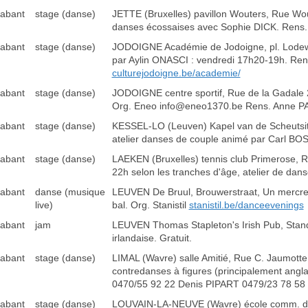
rabant
stage (danse)
JETTE (Bruxelles) pavillon Wouters, Rue Wo
danses écossaises avec Sophie DICK. Rens.
rabant
stage (danse)
JODOIGNE Académie de Jodoigne, pl. Lodewij
par Aylin ONASCI : vendredi 17h20-19h. Re
culturejodoigne.be/academie/
rabant
stage (danse)
JODOIGNE centre sportif, Rue de la Gadale
Org. Eneo info@eneo1370.be Rens. Anne 
rabant
stage (danse)
KESSEL-LO (Leuven) Kapel van de Scheutsite,
atelier danses de couple animé par Carl BO
rabant
stage (danse)
LAEKEN (Bruxelles) tennis club Primerose, Ru
22h selon les tranches d'âge, atelier de da
rabant
danse (musique
LEUVEN De Bruul, Brouwerstraat, Un mercredi
live)
bal. Org. Stanistil
stanistil.be/danceevenings
rabant
jam
LEUVEN Thomas Stapleton's Irish Pub, Stand
irlandaise. Gratuit.
rabant
stage (danse)
LIMAL (Wavre) salle Amitié, Rue C. Jaumotte 
contredanses à figures (principalement a
0470/55 92 22 Denis PIPART 0479/23 78 58
rabant
stage (danse)
LOUVAIN-LA-NEUVE (Wavre) école comm. de L