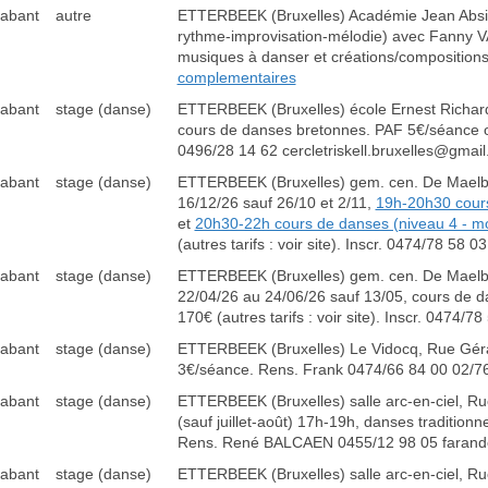
rabant
autre
ETTERBEEK (Bruxelles) Académie Jean Absil
rythme-improvisation-mélodie) avec Fanny 
musiques à danser et créations/composition
complementaires
rabant
stage (danse)
ETTERBEEK (Bruxelles) école Ernest Richard
cours de danses bretonnes. PAF 5€/séance ou
0496/28 14 62 cercletriskell.bruxelles@gmai
rabant
stage (danse)
ETTERBEEK (Bruxelles) gem. cen. De Maelbe
16/12/26 sauf 26/10 et 2/11,
19h-20h30 cours
et
20h30-22h cours de danses (niveau 4 - m
(autres tarifs : voir site). Inscr. 0474/78 58
rabant
stage (danse)
ETTERBEEK (Bruxelles) gem. cen. De Maelb
22/04/26 au 24/06/26 sauf 13/05, cours d
170€ (autres tarifs : voir site). Inscr. 0474/
rabant
stage (danse)
ETTERBEEK (Bruxelles) Le Vidocq, Rue Géra
3€/séance. Rens. Frank 0474/66 84 00 02/7
rabant
stage (danse)
ETTERBEEK (Bruxelles) salle arc-en-ciel, R
(sauf juillet-août) 17h-19h, danses tradition
Rens. René BALCAEN 0455/12 98 05 farand
rabant
stage (danse)
ETTERBEEK (Bruxelles) salle arc-en-ciel, Ru