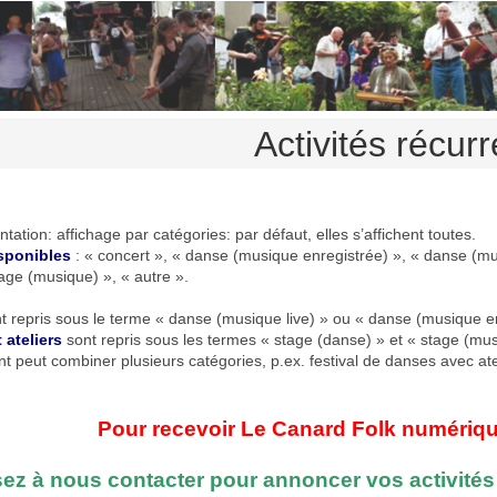
Activités récur
tation: affichage par catégories: par défaut, elles s’affichent toutes.
sponibles
: « concert », « danse (musique enregistrée) », « danse (musi
age (musique) », « autre ».
t repris sous le terme « danse (musique live) » ou « danse (musique en
 ateliers
sont repris sous les termes « stage (danse) » et « stage (mus
 peut combiner plusieurs catégories, p.ex. festival de danses avec atel
Pour recevoir Le Canard Folk numérique 
ez à nous contacter pour annoncer vos activités 