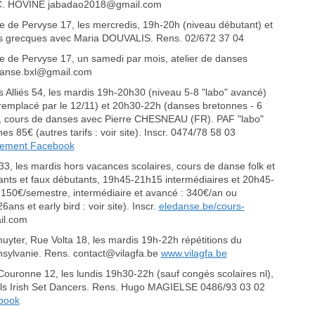
.-C. HOVINE jabadao2018@gmail.com
e de Pervyse 17, les mercredis, 19h-20h (niveau débutant) et
es grecques avec Maria DOUVALIS. Rens. 02/672 37 04
e de Pervyse 17, un samedi par mois, atelier de danses
danse.bxl@gmail.com
Alliés 54, les mardis 19h-20h30 (niveau 5-8 "labo" avancé)
(remplacé par le 12/11) et 20h30-22h (danses bretonnes - 6
10, cours de danses avec Pierre CHESNEAU (FR). PAF "labo"
nes 85€ (autres tarifs : voir site). Inscr. 0474/78 58 03
ement Facebook
3, les mardis hors vacances scolaires, cours de danse folk et
ts et faux débutants, 19h45-21h15 intermédiaires et 20h45-
150€/semestre, intermédiaire et avancé : 340€/an ou
ans et early bird : voir site). Inscr.
eledanse.be/cours-
il.com
muyter, Rue Volta 18, les mardis 19h-22h répétitions du
nsylvanie. Rens. contact@vilagfa.be
www.vilagfa.be
ouronne 12, les lundis 19h30-22h (sauf congés scolaires nl),
ussels Irish Set Dancers. Rens. Hugo MAGIELSE 0486/93 03 02
book