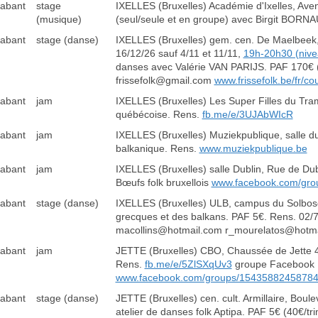
rabant
stage
IXELLES (Bruxelles) Académie d'Ixelles, Av
(musique)
(seul/seule et en groupe) avec Birgit BORN
rabant
stage (danse)
IXELLES (Bruxelles) gem. cen. De Maelbeek, 
16/12/26 sauf 4/11 et 11/11,
19h-20h30 (nive
danses avec Valérie VAN PARIJS. PAF 170€ (aut
frissefolk@gmail.com
www.frissefolk.be/fr/c
rabant
jam
IXELLES (Bruxelles) Les Super Filles du Tra
québécoise. Rens.
fb.me/e/3UJAbWIcR
rabant
jam
IXELLES (Bruxelles) Muziekpublique, salle du
balkanique. Rens.
www.muziekpublique.be
rabant
jam
IXELLES (Bruxelles) salle Dublin, Rue de D
Bœufs folk bruxellois
www.facebook.com/gr
rabant
stage (danse)
IXELLES (Bruxelles) ULB, campus du Solbosch
grecques et des balkans. PAF 5€. Rens. 02
macollins@hotmail.com r_mourelatos@hotm
rabant
jam
JETTE (Bruxelles) CBO, Chaussée de Jette 4
Rens.
fb.me/e/5ZlSXqUv3
groupe Facebook Le
www.facebook.com/groups/1543588245878
rabant
stage (danse)
JETTE (Bruxelles) cen. cult. Armillaire, Bo
atelier de danses folk Aptipa. PAF 5€ (40€/