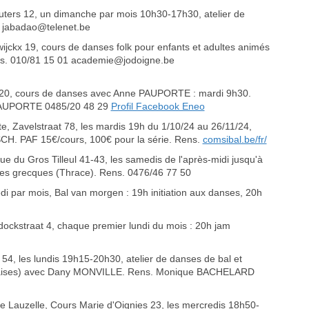
uters 12, un dimanche par mois 10h30-17h30, atelier de
 jabadao@telenet.be
ckx 19, cours de danses folk pour enfants et adultes animés
ns. 010/81 15 01 academie@jodoigne.be
 20, cours de danses avec Anne PAUPORTE : mardi 9h30.
PAUPORTE 0485/20 48 29
Profil Facebook Eneo
 Zavelstraat 78, les mardis 19h du 1/10/24 au 26/11/24,
SCH. PAF 15€/cours, 100€ pour la série. Rens.
comsibal.be/fr/
e du Gros Tilleul 41-43, les samedis de l'après-midi jusqu'à
nses grecques (Thrace). Rens. 0476/46 77 50
 par mois, Bal van morgen : 19h initiation aux danses, 20h
ockstraat 4, chaque premier lundi du mois : 20h jam
54, les lundis 19h15-20h30, atelier de danses de bal et
nglaises) avec Dany MONVILLE. Rens. Monique BACHELARD
auzelle, Cours Marie d'Oignies 23, les mercredis 18h50-