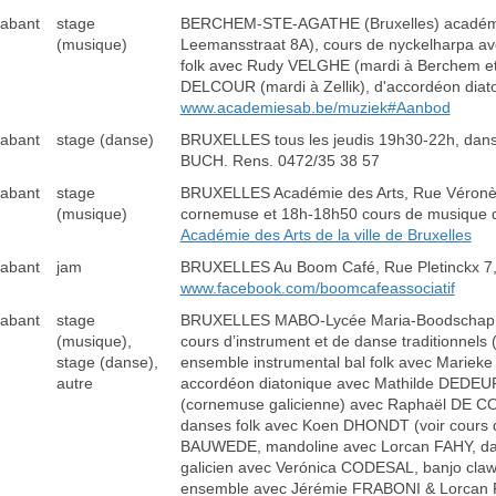
rabant
stage
BERCHEM-STE-AGATHE (Bruxelles) académie, 
(musique)
Leemansstraat 8A), cours de nyckelharpa a
folk avec Rudy VELGHE (mardi à Berchem et
DELCOUR (mardi à Zellik), d'accordéon dia
www.academiesab.be/muziek#Aanbod
rabant
stage (danse)
BRUXELLES tous les jeudis 19h30-22h, dans
BUCH. Rens. 0472/35 38 57
rabant
stage
BRUXELLES Académie des Arts, Rue Véronèse
(musique)
cornemuse et 18h-18h50 cours de musique 
Académie des Arts de la ville de Bruxelles
rabant
jam
BRUXELLES Au Boom Café, Rue Pletinckx 7, 1
www.facebook.com/boomcafeassociatif
rabant
stage
BRUXELLES MABO-Lycée Maria-Boodschap, Rue
(musique),
cours d’instrument et de danse traditionnels 
stage (danse),
ensemble instrumental bal folk avec Marie
autre
accordéon diatonique avec Mathilde DEDEU
(cornemuse galicienne) avec Raphaël DE COC
danses folk avec Koen DHONDT (voir cours
BAUWEDE, mandoline avec Lorcan FAHY, dar
galicien avec Verónica CODESAL, banjo cla
ensemble avec Jérémie FRABONI & Lorcan F