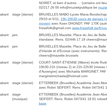
NOIRET, et bien d’autres … (certains ont lieu
02/217 26 00 info@muziekpublique.be
muzie
rabant
stage (danse)
BRUXELLES MABO-Lycée Maria-Boodschap, Rue
29/10 et 5/11,
19h-20h30 cours de danses (n
moyen)
avec Koen DHONDT. PAF 170€ (autres t
frissefolk@gmail.com
www.frissefolk.be/fr/c
rabant
jam
BRUXELLES Mazette, Place du Jeu de Balle 
irlandaise. Rens. 02/446 17 18 cheers@maze
rabant
jam
BRUXELLES Mazette, Place du Jeu de Balle 
d'Irlande et d'Ecosse (avec instruments). 
cheers@mazette.brussels
rabant
stage (danse)
COURT-SAINT-ÉTIENNE (Wavre) école Rudolf 
19h30-21h (niveau 2) et 21h-22h30 (niveau 4
d'Auvergne) avec Michaëla MARGINET. PAF 9-
marginetmichaela@hotmail.com
rabant
stage (danse)
ETTERBEEK (Bruxelles) Académie Jean Absil, 
avec Robin SEIFERT. Rens. Robin 0473/41 1
rabant
stage
ETTERBEEK (Bruxelles) Académie Jean Absil, 
(musique)
SEIFERT. Rens. Robin 0473/41 18 81 robse
base