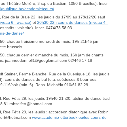
 au Théâtre Molière, 3 sq. du Bastion, 1050 Bruxelles). Inscr.
kpublique.be/academie/cours/
 de la Braie 22, les jeudis du 17/09 au 178/12/26 sauf
iveau 6 - avancé)
et
20h30-22h cours de danses (niveau 4 -
arifs : voir site). Inscr. 0474/78 58 03
ours-de-danse/
50, chaque troisième mercredi du mois, 19h-21h45 jam
tte.brussels
50, chaque dernier dimanche du mois, 16h jam de chants
Rens. joanneodonnell1@googlemail.com 02/446 17 18
Steiner, Ferme Blanche, Rue de la Quenique 18, les jeudis
), cours de danses de bal (e.a. suédoises & bourrées
11€/soir (min. 6). Rens. Michaëla 010/61 82 29
Rue Fétis 29, les jeudis 19h40-21h20, atelier de danse trad
8 81 robseifert@hotmail.com
Rue Fétis 29, les jeudis : accordéon diatonique avec Robin
ifert@hotmail.com
www.academie-etterbeek.eu/les-cours-de-