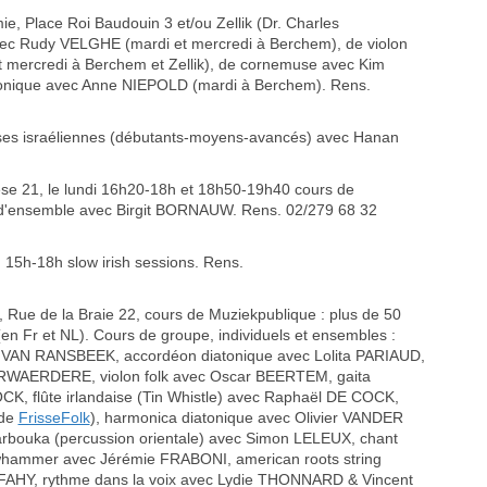
Place Roi Baudouin 3 et/ou Zellik (Dr. Charles
vec Rudy VELGHE (mardi et mercredi à Berchem), de violon
 mercredi à Berchem et Zellik), de cornemuse avec Kim
tonique avec Anne NIEPOLD (mardi à Berchem). Rens.
es israéliennes (débutants-moyens-avancés) avec Hanan
 21, le lundi 16h20-18h et 18h50-19h40 cours de
d'ensemble avec Birgit BORNAUW. Rens. 02/279 68 32
5h-18h slow irish sessions. Rens.
 de la Braie 22, cours de Muziekpublique : plus de 50
(en Fr et NL). Cours de groupe, individuels et ensembles :
ke VAN RANSBEEK, accordéon diatonique avec Lolita PARIAUD,
RWAERDERE, violon folk avec Oscar BEERTEM, gaita
K, flûte irlandaise (Tin Whistle) avec Raphaël DE COCK,
 de
FrisseFolk
), harmonica diatonique avec Olivier VANDER
bouka (percussion orientale) avec Simon LELEUX, chant
whammer avec Jérémie FRABONI, american roots string
AHY, rythme dans la voix avec Lydie THONNARD & Vincent