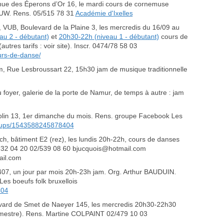
enue des Éperons d’Or 16, le mardi cours de cornemuse
AUW. Rens. 05/515 78 31
Académie d'Ixelles
VUB, Boulevard de la Plaine 3, les mercredis du 16/09 au
au 2 - débutant)
et
20h30-22h (niveau 1 - débutant)
cours de
res tarifs : voir site). Inscr. 0474/78 58 03
ours-de-danse/
m, Rue Lesbroussart 22, 15h30 jam de musique traditionnelle
 foyer, galerie de la porte de Namur, de temps à autre : jam
ublin 13, 1er dimanche du mois. Rens. groupe Facebook Les
oups/1543588245878404
, bâtiment E2 (rez), les lundis 20h-22h, cours de danses
/732 04 20 02/539 08 60 bjucquois@hotmail.com
ail.com
07, un jour par mois 20h-23h jam. Org. Arthur BAUDUIN.
s boeufs folk bruxellois
404
ulevard de Smet de Naeyer 145, les mercredis 20h30-22h30
trimestre). Rens. Martine COLPAINT 02/479 10 03