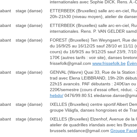
internationales avec Sophie DICK. Rens. A
rabant
stage (danse)
ETTERBEEK (Bruxelles) salle arc-en-ciel, Ru
20h-21h30 (niveau moyen), atelier de dans
rabant
stage (danse)
ETTERBEEK (Bruxelles) salle arc-en-ciel, Ru
internationales. Rens. P. VAN GELDER sam
rabant
stage (danse)
FOREST (Bruxelles) Ten Weyngaert, Rue des 
du 16/9/25 au 16/12/25 sauf 28/10 et 11/11 
cours) du 16/9/25 au 9/12/25 sauf 23/9, 7/
170€ (autres tarifs : voir site), danses breton
frissefolk@gmail.com
www.frissefolk.be
Évèn
rabant
stage (danse)
GENVAL (Wavre) Quai 33, Rue de la Station 3
trad avec Elena LEIBBRAND, 19h-20h débutan
22h15 avancés. PAF débutants : 240€/an ou 
220€/semestre (cours d'essai offert, réduc. -26
hebdo/
0476/99.80.51 eledanse.danse@gma
rabant
stage (danse)
IXELLES (Bruxelles) centre sportif Albert De
groupe Világfa, danses hongroises et de Tra
rabant
stage (danse)
IXELLES (Bruxelles) Elzenhof, Avenue de la C
atelier de quadrilles irlandais avec les Br
brussels.setdance@gmail.com
Groupe Face