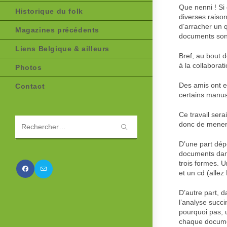
Que nenni ! Si 
Historique du folk
diverses raison
d’arracher un q
Magazines précédents
documents sont
Liens Belgique & ailleurs
Bref, au bout 
à la collabora
Photos
Des amis ont e
Contact
certains manusc
Ce travail sera
donc de mener 
Rechercher
sur
D’une part dép
ce
documents dans 
site
trois formes. U
et un cd (allez 
D’autre part, d
l’analyse succ
pourquoi pas, u
chaque documen