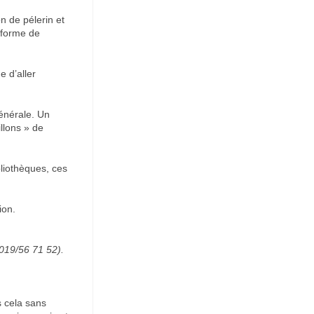
 de pélerin et
s forme de
e d’aller
énérale. Un
llons » de
bliothèques, ces
ion.
 019/56 71 52).
s cela sans