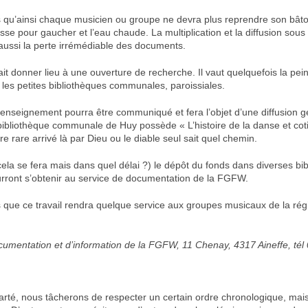
qu’ainsi chaque musicien ou groupe ne devra plus reprendre son bâton
asse pour gaucher et l’eau chaude. La multiplication et la diffusion sou
 aussi la perte irrémédiable des documents.
ait donner lieu à une ouverture de recherche. Il vaut quelquefois la pein
s les petites bibliothèques communales, paroissiales.
enseignement pourra être communiqué et fera l’objet d’une diffusion g
ibliothèque communale de Huy possède « L’histoire de la danse et coti
ivre rare arrivé là par Dieu ou le diable seul sait quel chemin.
cela se fera mais dans quel délai ?) le dépôt du fonds dans diverses bi
rront s’obtenir au service de documentation de la FGFW.
que ce travail rendra quelque service aux groupes musicaux de la rég
cumentation et d’information de la FGFW, 11 Chenay, 4317 Aineffe, tél
larté, nous tâcherons de respecter un certain ordre chronologique, mai