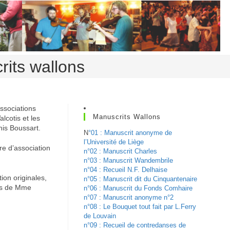
rits wallons
ssociations
Manuscrits Wallons
lcotis et les
nis Boussart.
N
°01 : Manuscrit anonyme de
l’Université de Liège
re d’association
n°02 : Manuscrit Charles
n°03 : Manuscrit Wandembrile
n°04 : Recueil N.F. Delhaise
ion originales,
n°05 : Manuscrit dit du Cinquantenaire
les de Mme
n°06 : Manuscrit du Fonds Comhaire
n°07 : Manuscrit anonyme n°2
n°08 : Le Bouquet tout fait par L.Ferry
de Louvain
n°09 : Recueil de contredanses de