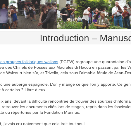
Introduction – Manusc
des groupes folkloriques wallons
(FGFW) regroupe une quarantaine d’a
 va des Chinels de Fosses aux Macrales di Hacou en passant par les Wa
de Walcourt bien sûr, et Trivelin, cela sous l’aimable férule de Jean-De
eu d’une auberge espagnole. L’on y mange ce que l’on y apporte. Ce gen
 à certains ? Libre à eux.
dix ans, devant la difficulté rencontrée de trouver des sources d’informat
de retrouver les documents cités lors de stages, repris dans les fascicu
te ou répertoriés par la Fondation Marinus.
 j’avais cru naïvement que cela irait tout seul.