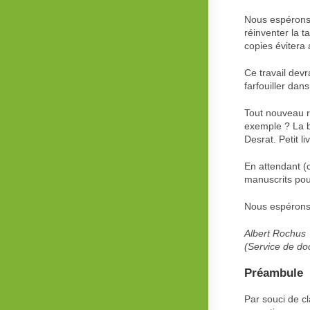
Nous espérons 
réinventer la t
copies évitera
Ce travail devr
farfouiller dan
Tout nouveau r
exemple ? La b
Desrat. Petit l
En attendant (
manuscrits pou
Nous espérons 
Albert Rochus
(Service de do
Préambule
Par souci de c