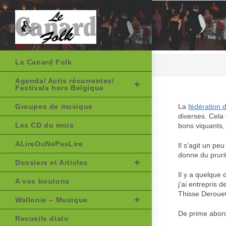
Skip
to
content
Le Canard Folk
Agenda/ Actis récurrentes/
Festivals hors Belgique
Groupes de musique
La
fédération 
diverses. Cela
Les CD du mois
bons viquants, 
ALireOuNePasLire
Il s’agit un p
donne du prurit
Dossiers et Articles
Il y a quelque 
A vos boutons
j’ai entrepris 
Thisse Derouet
Wallonie – Musique
De prime abord,
Recueils diato