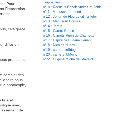
Trappeniers
iser. Pour
n°10 : Recueils Benoit Andrez et Joiris
ent l’impression
n°11 : Manuscrit Lambert
ertains
n°12 : Jehan de Fleurus dit Taillefer
ui …
n°13 : Manuscrit Houssa
n°14 : Jamin
nus, cela grâce
n°15 : Carnet Gobert
n°16 : Carnets Piron de Charneux
n°17 : Capitaine Eugène Denant
ur diffusion
n°18 : Nicolas Husay
n°19 : carnet Lieffrieg
n°20 : carnets J.Moiny
n°22 : Eugène Micha de Stavelot
s nous proposons
ot complet des
 le faire sous
er la photocopie,
liste et
istique avec,
 classement de