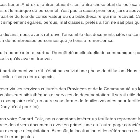
ces Benoît Andrez et autres étaient cités, autre chose était de les local
s, et le manque de personnel n’est pas la cause première, j’ai eu souv
uartier du foie du conservateur ou du bibliothécaire qui me recevait. C
 simplement égarés, perdus, mal classés, prêtés à l’on ne sait plus q
de dix ans, nous avons retrouvé l’ensemble des documents cités ou con
tion de nombreuses personnes que je tiens à remercier ici.
u la bonne idée et surtout l’honnêteté intellectuelle de communiquer po
rits qu’ils avaient trouvés.
it parfaitement vain s’il n’était pas suivi d’une phase de diffusion. Nou
celle-ci sous deux aspects.
oser via les services culturels des Provinces et de la Communauté un l
plusieurs bibliothèques et services de documentation. Il serait utile de
n exemplaire relié, un autre sous forme de feuilles volantes pour facilit
Dany, c’est pour toi).
ans votre Canard Folk, nous comptons insérer un feuilleton reprenant la 
incte des divers documents avec en prime l’une ou l’autre page caractér
n exemple d’exploitation. Bien sûr, la localisation et les références de
t seront jointes.