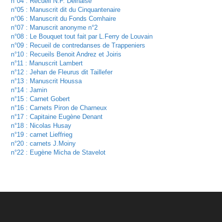
n°04 : Recueil N.F. Delhaise
n°05 : Manuscrit dit du Cinquantenaire
n°06 : Manuscrit du Fonds Comhaire
n°07 : Manuscrit anonyme n°2
n°08 : Le Bouquet tout fait par L.Ferry de Louvain
n°09 : Recueil de contredanses de Trappeniers
n°10 : Recueils Benoit Andrez et Joiris
n°11 : Manuscrit Lambert
n°12 : Jehan de Fleurus dit Taillefer
n°13 : Manuscrit Houssa
n°14 : Jamin
n°15 : Carnet Gobert
n°16 : Carnets Piron de Charneux
n°17 : Capitaine Eugène Denant
n°18 : Nicolas Husay
n°19 : carnet Lieffrieg
n°20 : carnets J.Moiny
n°22 : Eugène Micha de Stavelot