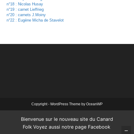
n°18 : Nicolas Husay
n°19 : carnet Lieffrieg
n°20 : carnets J.Moiny
n°22 : Eugène Micha de Stavelot
Copyright - WordPress Theme by OceanWP
Bienvenue sur le nouveau site du Canard
Folk
Voyez aussi notre page Facebook