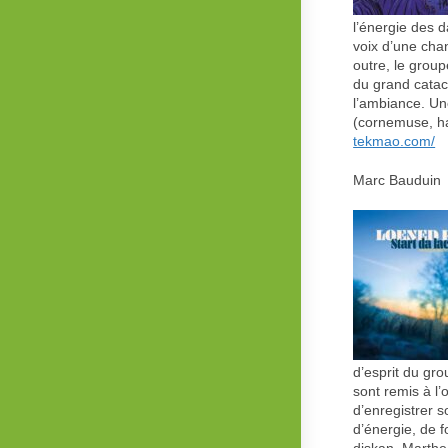
l’énergie des 
voix d’une cha
outre, le group
du grand catac
l’ambiance. Un
(cornemuse, ha
tekmao.com/
Marc Bauduin 
d’esprit du gr
sont remis à l’
d’enregistrer s
d’énergie, de 