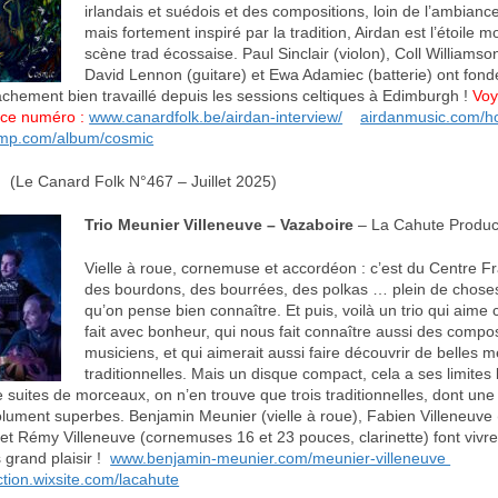
irlandais et suédois et des compositions, loin de l’ambianc
mais fortement inspiré par la tradition, Airdan est l’étoile 
scène trad écossaise. Paul Sinclair (violon), Coll Williams
David Lennon (guitare) et Ewa Adamiec (batterie) ont fond
vachement bien travaillé depuis les sessions celtiques à Edimburgh !
Voy
 ce numéro :
www.canardfolk.be/airdan-interview/
airdanmusic.com/
mp.com/album/cosmic
(Le Canard Folk N°467 – Juillet 2025)
Trio Meunier Villeneuve – Vazaboire
– La Cahute Produc
Vielle à roue, cornemuse et accordéon : c’est du Centre Fr
des bourdons, des bourrées, des polkas … plein de chose
qu’on pense bien connaître. Et puis, voilà un trio qui aime 
fait avec bonheur, qui nous fait connaître aussi des compos
musiciens, et qui aimerait aussi faire découvrir de belles m
traditionnelles. Mais un disque compact, cela a ses limites 
suites de morceaux, on n’en trouve que trois traditionnelles, dont une 
lument superbes. Benjamin Meunier (vielle à roue), Fabien Villeneuve
et Rémy Villeneuve (cornemuses 16 et 23 pouces, clarinette) font vivre 
 grand plaisir !
www.benjamin-meunier.com/meunier-villeneuve
tion.wixsite.com/lacahute