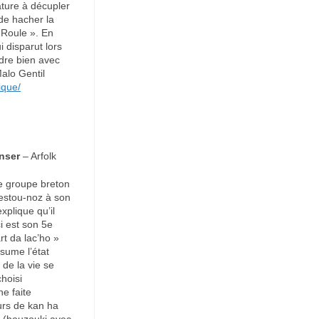
ature à décupler
de hacher la
 Roule ». En
i disparut lors
adre bien avec
alo Gentil
ique/
anser
– Arfolk
e groupe breton
festou-noz à son
explique qu’il
i est son 5e
rt da lac’ho »
sume l’état
de la vie se
hoisi
ne faite
urs de kan ha