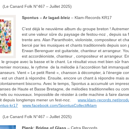
(Le Canard Folk N°467 – Juillet 2025)
Spontus – Ar lagad-bleiz
– Klam-Records KR17
C’est déjà le neuvième album du groupe breton ! Autremen
est une valeur sûre du paysage de festou-noz , depuis sa fo
trente ans. Alan Paranthoën, violoniste, compositeur et cha
bercé par les musiques et chants traditionnels depuis son 
Erwan Berenguer est guitariste, chanteur et arrangeur. Y
est accordéoniste, chanteur , compositeur et arrangeur. E
nt le groupe avec la basse et le chant. Le résultat vous met bien sûr f
e premier morceau, le rythme de la mélodie à l’accordéon fait immanqu
danseurs. Vient « Le petit René », chanson à décompter, à l’énergie c
» est un chant à répondre. Ensuite, encore un chant à répondre mais a
lontairement biscornu. Avec le temps, Spontus a accumulé un impres
danses de Haute et Basse Bretagne, de mélodies traditionnelles ou co
onnels ou nouveaux. Impossible de résister à cette machine à faire dans
ait depuis longtemps mener un fest-noz.
www.klam-records.net/produ
ontus-kr17
www.facebook.com/SpontusCollectifklam
(Le Canard Folk N°467 – Juillet 2025)
Plønk: Bridge of Glass
– Cetra Records