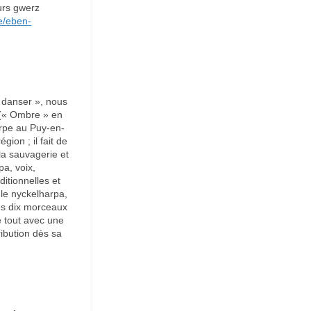
urs gwerz
e/eben-
 danser », nous
» (« Ombre » en
arpe au Puy-en-
ion ; il fait de
la sauvagerie et
pa, voix,
ditionnelles et
le nyckelharpa,
es dix morceaux
e tout avec une
ribution dès sa