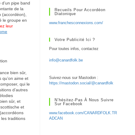
e d’un pipe band
montante de la
Recueils Pour Accordéon
Diatonique
on (accordéon),
é le groupe en
www.franchesconnexions.com/
ez leur
home
Votre Publicité Ici ?
Pour toutes infos, contactez
info@canardfolk.be
tion
ance bien sûr,
Suivez-nous sur Mastodon :
s qu’on aime et
https://mastodon.social/@canardfolk
composer, qui le
itions d’autres
élodies
N’hésitez-Pas À Nous Suivre
bien sûr, et
Sur Facebook
scottische et
 (accordéons
www.facebook.com/CANARDFOLK.TR
les traditions
ADCAN