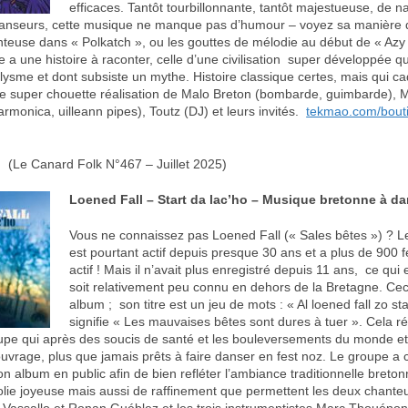
efficaces. Tantôt tourbillonnante, tantôt majestueuse, de n
danseurs, cette musique ne manque pas d’humour – voyez sa manière 
nteuse dans « Polkatch », ou les gouttes de mélodie au début de « Azy
e a une histoire à raconter, celle d’une civilisation super développée qu
lysme et dont subsiste un mythe. Histoire classique certes, mais qui c
e super chouette réalisation de Malo Breton (bombarde, guimbarde), M
rmonica, uilleann pipes), Toutz (DJ) et leurs invités.
tekmao.com/bout
(Le Canard Folk N°467 – Juillet 2025)
Loened Fall – Start da lac’ho – Musique bretonne à d
Vous ne connaissez pas Loened Fall (« Sales bêtes ») ? L
est pourtant actif depuis presque 30 ans et a plus de 900 
actif ! Mais il n’avait plus enregistré depuis 11 ans, ce qui 
soit relativement peu connu en dehors de la Bretagne. Cec
album ; son titre est un jeu de mots : « Al loened fall zo sta
signifie « Les mauvaises bêtes sont dures à tuer ». Cela ré
oupe qui après des soucis de santé et les bouleversements du monde et 
ouvrage, plus que jamais prêts à faire danser en fest noz. Le groupe a c
on album en public afin de bien refléter l’ambiance traditionnelle breton
folie joyeuse mais aussi de raffinement que permettent les deux chante