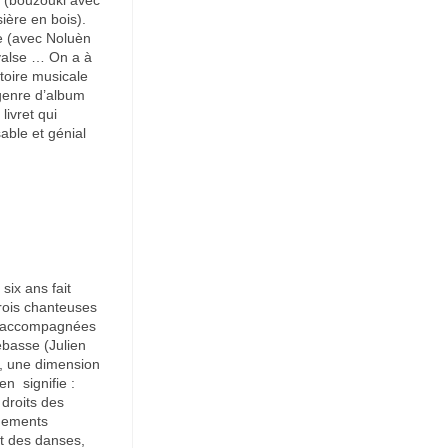
n (bouzouki avec
ière en bois).
te (avec Noluèn
 valse … On a à
toire musicale
 genre d’album
livret qui
sable et génial
ix ans fait
trois chanteuses
u) accompagnées
ebasse (Julien
s, une dimension
en signifie :
 droits des
ngements
nt des danses,