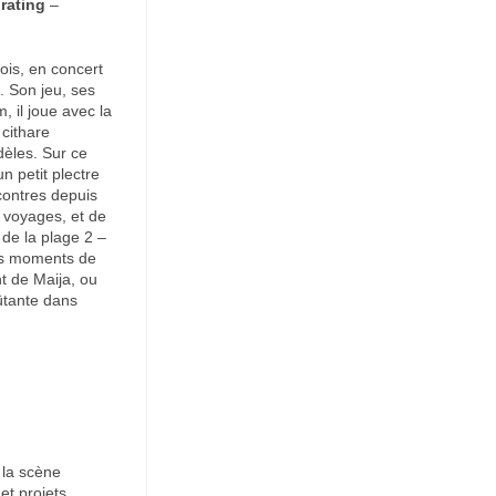
rating
–
ois, en concert
. Son jeu, ses
 il joue avec la
 cithare
èles. Sur ce
n petit plectre
ncontres depuis
s voyages, et de
 de la plage 2 –
ngs moments de
t de Maija, ou
ûtante dans
 la scène
et projets