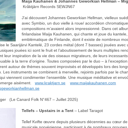
Maija Kauhanen & Johannes Geworkian Hellman – Mig
Kråktjärn Records SEWJN67
J’ai découvert Johannes Geworkian Hellman, vielleux suéd
avec Symbio, un duo vielle à roue/ accordéon chromatique
compositions m’avaient alors impressionné. Dans cet album,
finlandaise Maija Kauhanen, qui chante et joue du kantele,
emblématique de Finlande, dont il existe de nombreux mod
ilise le Saarijärvi Kantelé, 23 cordes métal (dont 7 basses) jouées avec u
siques jouées ici sont le fruit et l’aboutissement de leurs multiples re
ent leur inspiration de la vie des oiseaux migrateurs, de leurs incessant
uable à la terre d’origine. Toutes composées par le duo – à l’exception
turent autour de thèmes souvent improvisés et développés lors des lo
 Les instruments se combinent à merveille, rejoints parfois par le chan
 qui viennent condimenter l’ensemble. Une musique méditative et envo
’immerge aisément.
www.kraktjarn.se
www.maijakauhanen.com
sgeworkianhellman.se
ger (Le Canard Folk N°467 – Juillet 2025)
Tellefs – Upstairs in a Tent
– Label Taragot
Tellef Kvifte œuvre depuis plusieurs décennies au cœur de
musicale norvégienne, participant à de nombreux groupes 