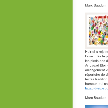
Marc Bauduin 
Huirtel a rejoi
l’aise : dès l
les pieds des 
Ar Lagad Blei 
arrangement vo
répertoire de 
textes traditi
humeur, qui s
lagad-bleiz-sp
Marc Bauduin 