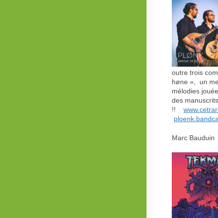
outre trois com
høne », un men
mélodies jouées
des manuscrits 
!!
www.cetra
ploenk.bandca
Marc Bauduin 