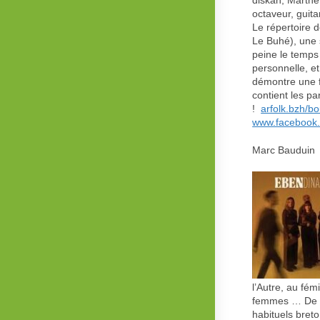
diskan, Marthe
octaveur, guita
Le répertoire 
Le Buhé), une 
peine le temps
personnelle, e
démontre une fo
contient les pa
!
arfolk.bzh/bo
www.facebook.
Marc Bauduin 
l’Autre, au fém
femmes … De pl
habituels breto