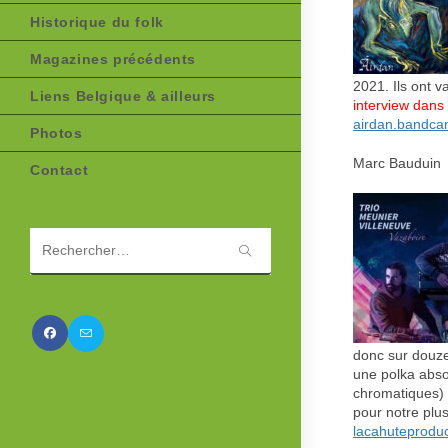
Historique du folk
Magazines précédents
2021. Ils ont 
Liens Belgique & ailleurs
interview dans
airdan.bandca
Photos
Marc Bauduin 
Contact
Rechercher
sur
ce
site
donc sur douze 
une polka abso
chromatiques) 
pour notre plus
lacahuteproduc