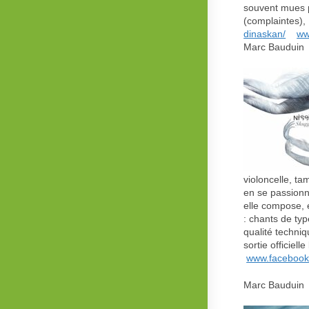
souvent mues p
(complaintes),
dinaskan/
ww
Marc Bauduin 
violoncelle, ta
en se passionn
elle compose, 
: chants de ty
qualité techniq
sortie officiel
www.facebook
Marc Bauduin 