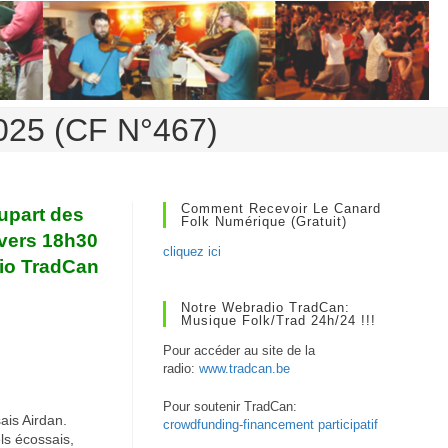
2025 (CF N°467)
Comment Recevoir Le Canard
upart des
Folk Numérique (gratuit)
 vers 18h30
cliquez ici
io TradCan
Notre Webradio TradCan:
Musique Folk/Trad 24h/24 !!!
Pour accéder au site de la
radio:
www.tradcan.be
Pour soutenir TradCan:
ais Airdan.
crowdfunding-financement participatif
ls écossais,