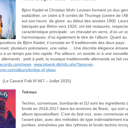
Björn Kaidel et Christian Mohr Levisen forment un duo ge
waldzither, un cistre à 9 cordes de Thuringe (centre de l’A
eut son heure de gloire au début des années 1900. Leurs
fabriqués par Böhm vers 1920, ont été restaurés, respecta
caractéristique principale : un chevalet en verre, d’où un s
harmoniques, d’où également le titre de l’album. Quant au 
positions de Björn Kaidel, il consiste en 9 traditionnels des deux pays 
uet, plusieurs polonaises, une valse … Une discrète élégance émane
 à un tempo pas très rapide. Par ailleurs, on assiste ici à une nouvelle
allemands : petit à petit, la musique traditionnelle allemande se fait c
records.com/news
www.ploenk.dk/info.php?lang=en
mp.com/album/bridge-of-glass
(Le Canard Folk N°467 – Juillet 2025)
Tekmao
Techno, cornemuse, bombarde et DJ sont les ingrédients 
fondé en 2016-2017 dans les environs de Brest, qui sort
album époustouflant. C’est du fest-noz, avec cornemuse 
l’avant-plan, avec des mélodies de type indéniablement tra
portées, entraînées par des rythmes et bruits techno incr