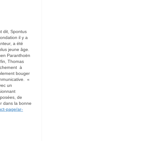
t dit, Spontus
ndation il y a
nteur, a été
plus jeune âge.
ouen Paranthoën
nfin, Thomas
ranchement à
ablement bouger
ommunicative. «
vec un
sionnant
mposées, de
er dans la bonne
ct-page/ar-