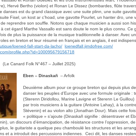
 Vassallo et Ronan Guéblez et les trois instrumentistes Marc Thouéno
re), Hervé Bertho (violon) et Ronan Le Dissez (bombardes, flûte travers
de danses est du grand classique avec une suite plinn, une suite gavot
suite Fisel, un kost ar c’hoad, une gavotte Pourlet, un hanter dro, une
 de reprendre son souffle. Notons que chaque musicien a aussi son his
t à cet égard Marthe Vassallo est sans doute le nom le plus connu. Ce
is de plus la puissance de la musique traditionnelle à danser. Avec un 
roles en breton et leur résumé en français et en anglais, il est indispen
utique/loened-fall-start-da-lacho/
loenedfall.jimdofree.com/
com/profile.php?id=100095679156718
(Le Canard Folk N°467 – Juillet 2025)
Eben – Dinaskañ
– Arfolk
Deuxième album pour ce groupe breton qui depuis plus de s
danser les peuples d’Europe avec une formule originale : 
(Sterenn Diridollou, Marine Lavigne et Sterenn Le Guillo
par trois musiciens à la guitare (Antoine Lahay), à la contr
Stévenin) et au violon alto (Jonathan Dour). Mais cette foi
« politique » s’ajoute (Dinaskañ signifie : désentraver et Eb
inin), un discours d’émancipation, de résistance contre l’oppression, de
us, le guitariste a quelque peu chamboulé les structures et les arra
ns et a introduit des percussions indiennes. Ceci dit, les danses reste