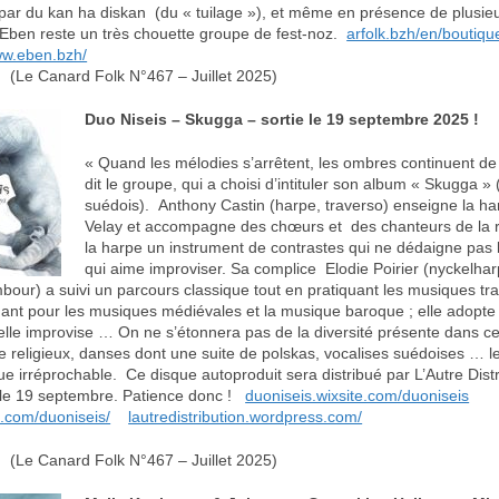
ar du kan ha diskan (du « tuilage »), et même en présence de plusie
 Eben reste un très chouette groupe de fest-noz.
arfolk.bzh/en/boutiqu
w.eben.bzh/
(Le Canard Folk N°467 – Juillet 2025)
Duo Niseis – Skugga – sortie le 19 septembre 2025 !
« Quand les mélodies s’arrêtent, les ombres continuent de
dit le groupe, qui a choisi d’intituler son album « Skugga 
suédois). Anthony Castin (harpe, traverso) enseigne la h
Velay et accompagne des chœurs et des chanteurs de la rég
la harpe un instrument de contrastes qui ne dédaigne pas 
qui aime improviser. Sa complice Elodie Poirier (nyckelhar
mbour) a suivi un parcours classique tout en pratiquant les musiques tra
ant pour les musiques médiévales et la musique baroque ; elle adopte 
elle improvise … On ne s’étonnera pas de la diversité présente dans c
pe religieux, danses dont une suite de polskas, vocalises suédoises … l
ue irréprochable. Ce disque autoproduit sera distribué par L’Autre Dist
le le 19 septembre. Patience donc !
duoniseis.wixsite.com/duoniseis
.com/duoniseis/
lautredistribution.wordpress.com/
(Le Canard Folk N°467 – Juillet 2025)