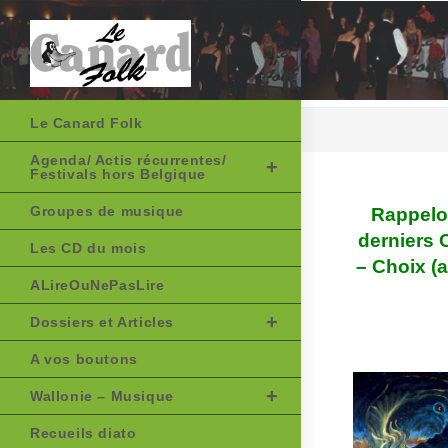
Skip
to
content
Le Canard Folk
Agenda/ Actis récurrentes/
Festivals hors Belgique
Groupes de musique
Rappelon
derniers 
Les CD du mois
– Choix (a
ALireOuNePasLire
Dossiers et Articles
A vos boutons
Wallonie – Musique
Recueils diato