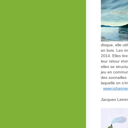
disque, elle ut
en bois. Les mu
2014. Elles tir
leur retour imm
elles se struc
jeu en commun.
des sonnailles
laquelle on s
www.johanne
Jacques Leinin