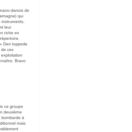
rmano-danois de
llemagne) qui
 instruments,
nt leur
on riche en
répertoire,
: « Den toppede
 de ces
 exploitation
onnaître. Bravo
de ce groupe
 un deuxième
et bombarde à
ditionnel mais
oyablement