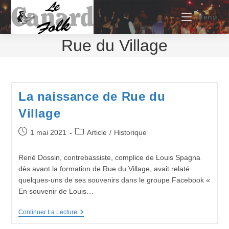
Skip
to
Menu
content
Rue du Village
La naissance de Rue du
Village
Publication
Post
1 mai 2021
Article
/
Historique
publiée :
category:
René Dossin, contrebassiste, complice de Louis Spagna
dès avant la formation de Rue du Village, avait relaté
quelques-uns de ses souvenirs dans le groupe Facebook «
En souvenir de Louis…
La
Continuer La Lecture
Naissance
De