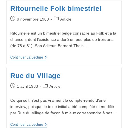
Rue
Ritournelle Folk bimestriel
Du
Village
Publication
Post
9 novembre 1983
Article
publiée :
category:
Ritournelle est un bimestriel belge consacré au Folk et à la
chanson, dont l’existence a duré un peu plus de trois ans
(de 78 à 81). Son éditeur, Bernard Theis,…
Ritournelle
Continuer La Lecture
Folk
Bimestriel
Rue du Village
Publication
Post
1 avril 1983
Article
publiée :
category:
Ce qui suit n'est pas vraiment le compte-rendu d'une
interview, puisque le texte initial a été complété et modifié
par Rue du Village de façon à mieux correspondre à ses…
Rue
Continuer La Lecture