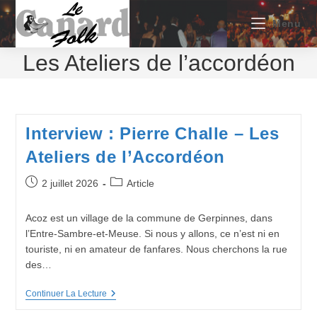
Skip
to
Menu
content
Les Ateliers de l’accordéon
Interview : Pierre Challe – Les
Ateliers de l’Accordéon
Publication
Post
2 juillet 2026
Article
publiée :
category:
Acoz est un village de la commune de Gerpinnes, dans
l’Entre-Sambre-et-Meuse. Si nous y allons, ce n’est ni en
touriste, ni en amateur de fanfares. Nous cherchons la rue
des…
Interview
Continuer La Lecture
:
Pierre