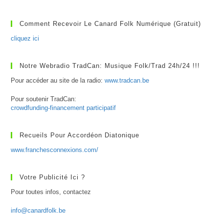
Challe
–
Les
Comment Recevoir Le Canard Folk Numérique (gratuit)
Ateliers
De
cliquez ici
L’Accordéon
Notre Webradio TradCan: Musique Folk/Trad 24h/24 !!!
Pour accéder au site de la radio:
www.tradcan.be
Pour soutenir TradCan:
crowdfunding-financement participatif
Recueils Pour Accordéon Diatonique
www.franchesconnexions.com/
Votre Publicité Ici ?
Pour toutes infos, contactez
info@canardfolk.be