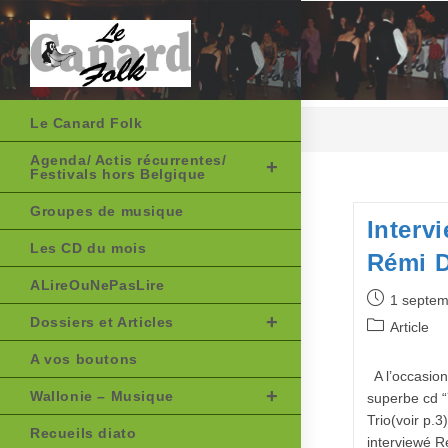
Skip
to
content
Le Canard Folk
Agenda/ Actis récurrentes/
Festivals hors Belgique
Groupes de musique
Intervi
Les CD du mois
Rémi 
ALireOuNePasLire
Publication
1 septem
publiée :
Dossiers et Articles
Post
Article
category:
A vos boutons
A l’occasion 
Wallonie – Musique
superbe cd “
Trio(voir p.3
Recueils diato
interviewé R