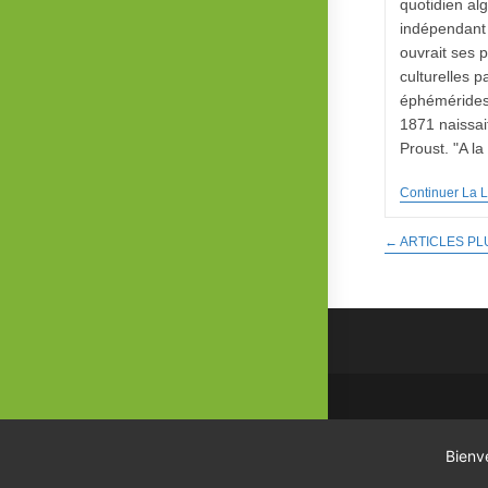
quotidien al
indépendant
ouvrait ses 
culturelles p
éphémérides :
1871 naissai
Proust. "A l
Continuer La L
←
ARTICLES PL
Bienv