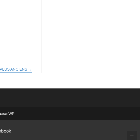
 PLUS ANCIENS
→
 OceanWP
ebook