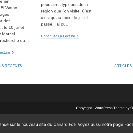
gérien
populaires typiques de la
 El Watan
région que l'on visite. C'est
pages
ainsi qu'au mois de juillet
ar des
passé, j'ai pu…
 le 10 juillet
t Marcel
Instruments
Continuer La Lecture
a recherche du…
De
Tchéquie
Oued,
ecture
La
Ville
US RÉCENTS
ARTICLES
Aux
Mille
Souvenirs
Copyright - WordPress Theme by
enue sur le nouveau site du Canard Folk
Voyez aussi notre page Fac