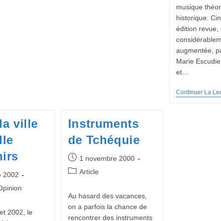
musique théor
historique. C
édition revue,
considérable
augmentée, pa
Marie Escudie
et…
Continuer La Le
a ville
Instruments
lle
de Tchéquie
irs
Publication
1 novembre 2000
publiée :
Post
Article
e 2002
category:
Opinion
Au hasard des vacances,
on a parfois la chance de
let 2002, le
rencontrer des instruments