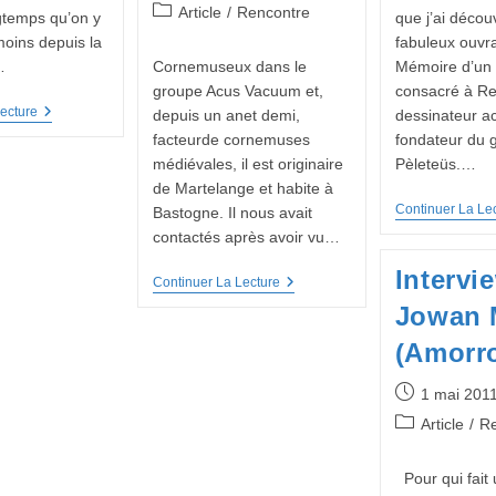
publiée :
Post
Article
/
Rencontre
ngtemps qu’on y
que j’ai décou
category:
moins depuis la
fabuleux ouvr
…
Cornemuseux dans le
Mémoire d’un 
groupe Acus Vacuum et,
consacré à R
Interview
ecture
depuis un anet demi,
dessinateur ac
:
facteurde cornemuses
fondateur du 
Rémi
médiévales, il est originaire
Pèleteüs.…
Decker
de Martelange et habite à
Continuer La Le
Bastogne. Il nous avait
contactés après avoir vu…
Intervi
Interview
Continuer La Lecture
:
Jowan 
Simon
Blum
(Amorr
Un
Nouveau
Facteur
Publication
1 mai 201
Wallon
publiée :
Post
Article
/
Re
De
Cornemuses
category:
Pour qui fait