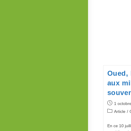
Oued, l
aux mi
souven
Publication
1 octobr
publiée :
Post
Article
/
category:
En ce 10 juil