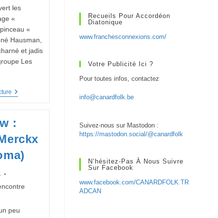
vert les
Recueils Pour Accordéon
age «
Diatonique
pinceau «
www.franchesconnexions.com/
ené Hausman,
harné et jadis
groupe Les
Votre Publicité Ici ?
Pour toutes infos, contactez
Interview
cture
info@canardfolk.be
René
Hausman
Et
ew :
Anne
Suivez-nous sur Mastodon :
Quiévreux
https://mastodon.social/@canardfolk
Merckx
oma)
N’hésitez-Pas À Nous Suivre
Sur Facebook
1
www.facebook.com/CANARDFOLK.TR
ncontre
ADCAN
 un peu