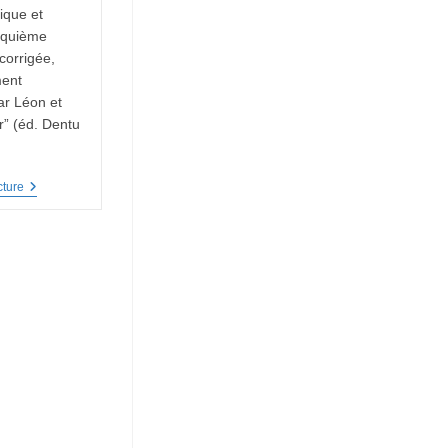
ique et
inquième
 corrigée,
ment
r Léon et
r” (éd. Dentu
Un
cture
Peu
De
Vocabulaire
Musical
De
1872