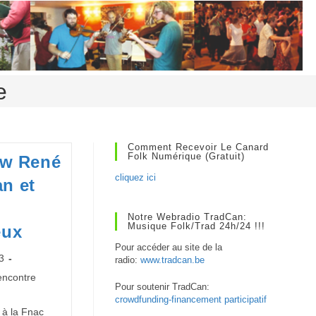
e
Comment Recevoir Le Canard
Folk Numérique (gratuit)
ew René
cliquez ici
n et
Notre Webradio TradCan:
Musique Folk/Trad 24h/24 !!!
eux
Pour accéder au site de la
3
radio:
www.tradcan.be
ncontre
Pour soutenir TradCan:
crowdfunding-financement participatif
t à la Fnac