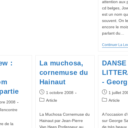
attention aux 
cd belges, Jo
est un nom qui
souvent. On le
encore le mois
parlant du…
Continuer La Le
ew :
La muchosa,
DANSE 
cornemuse du
LITTE
om
Hainaut
- Geor
partie
Publication
Publication
1 octobre 2008
1 juillet 2
publiée :
publiée :
Post
Post
Article
Article
bre 2008
category:
category:
Rencontre
La Muchosa Cornemuse du
A l'occasion d
Hainaut par Jean-Pierre
sur George Sa
ire de la
Van Hees Professeur au
de très beaux