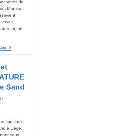
pochettes de
wan Merckx
 revient
 voyait
 dernier, en
Interview
cture
:
Jowan
Merckx
et
(Amorroma)
RATURE
ge Sand
007
'un spectacle
nd à Liège,
 panneaux