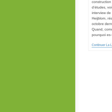
construction 
d’études, vo
interview de
Heijblom, réa
octobre dern
Quand, com
pourquoi es
Continuer La L