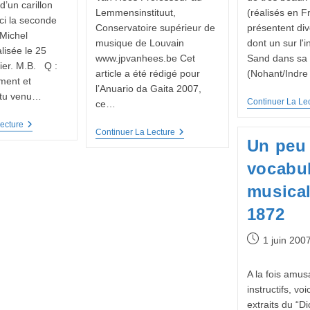
d’un carillon
Lemmensinstituut,
(réalisés en F
ici la seconde
Conservatoire supérieur de
présentent di
 Michel
musique de Louvain
dont un sur l'i
lisée le 25
www.jpvanhees.be Cet
Sand dans sa 
ier. M.B. Q :
article a été rédigé pour
(Nohant/Indre
ment et
l’Anuario da Gaita 2007,
-tu venu…
Continuer La Le
ce…
Interview
ecture
La
Continuer La Lecture
:
Un peu
Muchosa,
Michel
Cornemuse
Heijblom
vocabul
Du
-2ème
Hainaut
Partie
musical
1872
Publication
1 juin 200
publiée :
A la fois amus
instructifs, vo
extraits du “Di