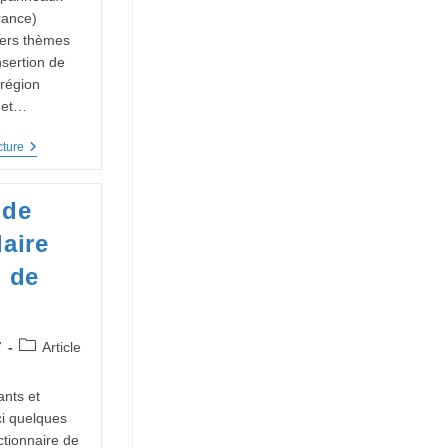
rance)
vers thèmes
nsertion de
région
 et…
DANSE
cture
Et
LITTERATURE-
George
 de
Sand
aire
 de
Post
7
Article
category:
ants et
ici quelques
ctionnaire de