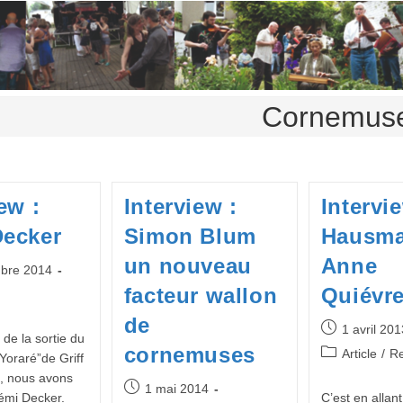
Cornemus
ew :
Interview :
Intervi
Decker
Simon Blum
Hausma
un nouveau
Anne
bre 2014
facteur wallon
Quiévr
de
Publication
1 avril 201
de la sortie du
publiée :
cornemuses
Post
Article
/
Re
Yoraré”de Griff
category:
), nous avons
Publication
1 mai 2014
émi Decker.
C’est en allan