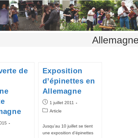
Allemagn
erte de
Exposition
d’épinettes en
nne
Allemagne
te
Publication
1 juillet 2011
publiée :
emagne
Post
Article
category:
015
Jusqu’au 10 juillet se tient
une exposition d’épinettes