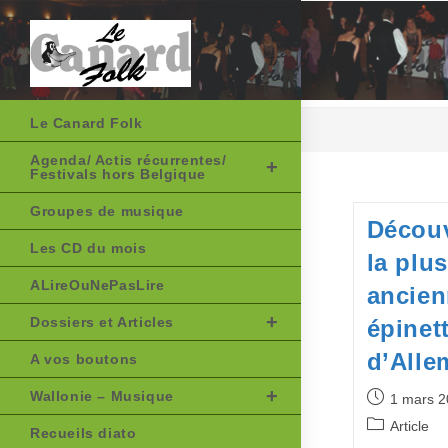
Skip
to
content
Le Canard Folk
Agenda/ Actis récurrentes/
Festivals hors Belgique
Groupes de musique
Découv
Les CD du mois
la plus
ALireOuNePasLire
ancie
Dossiers et Articles
épinet
d’All
A vos boutons
Wallonie – Musique
Publication
1 mars 2
publiée :
Post
Article
Recueils diato
category: