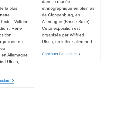
dans le musée
e la plus
ethnographique en plein air
nette
de Cloppenburg, en
exte : Wilfried
Allemagne (Basse-Saxe).
ction : René
Cette exposition est
sition
organisée par Wilfried
organisée en
Ulrich, un luthier allemand…
sée
Exposition
Continuer La Lecture
 en Allemagne
D’épinettes
ied Ulrich,
En
Allemagne
Découverte
ecture
De
La
Plus
Ancienne
Épinette
D’Allemagne