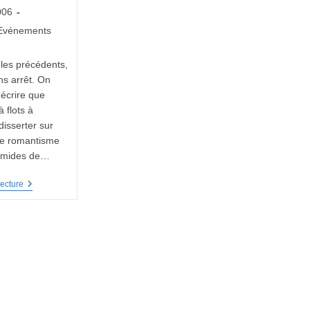
006
Evénements
 les précédents,
ans arrêt. On
 écrire que
à flots à
disserter sur
ue romantisme
umides de…
L’Accordéon,
ecture
Moi
J’aime
!
14ème
Rencontre
D’accordéonistes
Le
26
Mai
2006
À