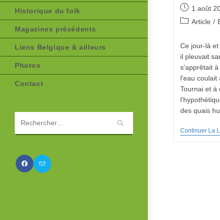
Publication
1 août 2
Historique du folk
publiée :
Post
Article
/
Magazines précédents
category:
Ce jour-là et
Liens Belgique & ailleurs
il pleuvait s
Photos
s'apprêtait à
l'eau coulait 
Contact
Tournai et à 
l'hypothétiq
des quais h
Rechercher
Continuer La L
sur
ce
site