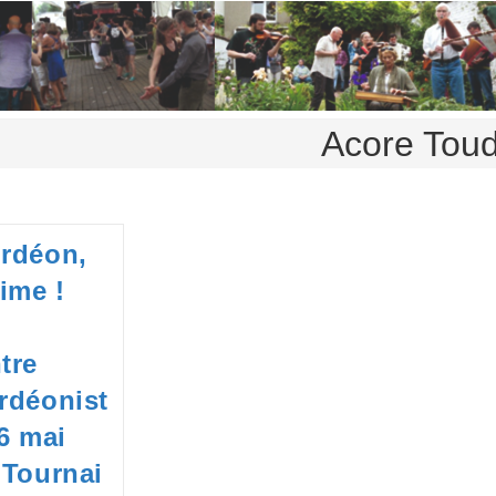
Acore Toud
rdéon,
aime !
tre
rdéonist
26 mai
 Tournai