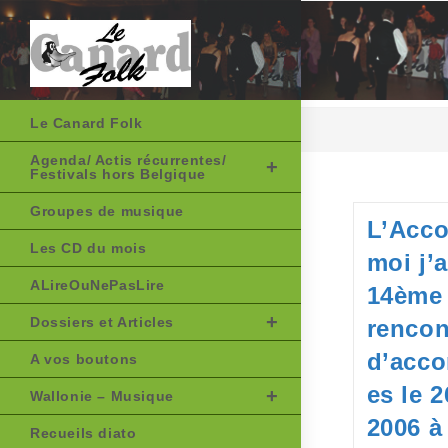
Skip
to
content
Le Canard Folk
Agenda/ Actis récurrentes/
Festivals hors Belgique
Groupes de musique
L’Acco
Les CD du mois
moi j’
ALireOuNePasLire
14ème
Dossiers et Articles
rencon
d’acco
A vos boutons
es le 
Wallonie – Musique
2006 à
Recueils diato