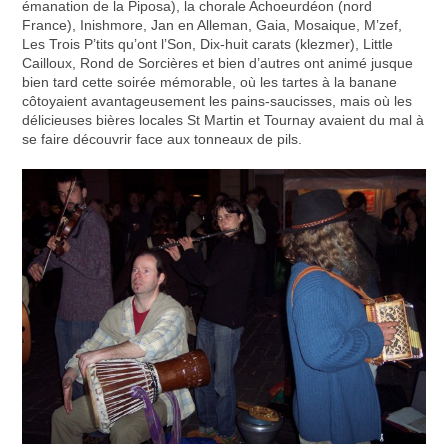
émanation de la Piposa), la chorale Achoeurdéon (nord
France), Inishmore, Jan en Alleman, Gaia, Mosaique, M’zef,
Les Trois P’tits qu’ont l’Son, Dix-huit carats (klezmer), Little
Cailloux, Rond de Sorcières et bien d’autres ont animé jusque
bien tard cette soirée mémorable, où les tartes à la banane
côtoyaient avantageusement les pains-saucisses, mais où les
délicieuses bières locales St Martin et Tournay avaient du mal à
se faire découvrir face aux tonneaux de pils.