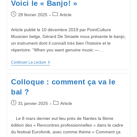
Voici le « Banjo! »
Gray
Et
John
Publication
Post
28 février 2025
Article
Walsh
publiée :
category:
Article publié le 10 décembre 2019 par PointCulture
Musicien belge, Gérard De Smaele nous présente le banjo,
un instrument dont il connaît très bien l’histoire et le
répertoire. “When you want genuine music —…
Voici
Continuer La Lecture
Le
« Banjo! »
Colloque : comment ça va le
bal ?
Publication
Post
31 janvier 2025
Article
publiée :
category:
Le 8 mars dernier eut lieu près de Nantes la 8ème
édition des « Rencontres professionnelles » dans le cadre
du festival Eurofonik, avec comme thème « Comment ça