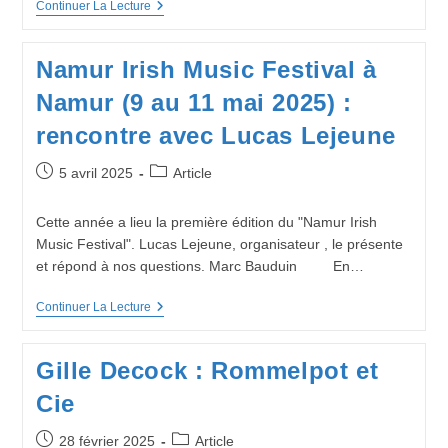
2025)
De
Continuer La Lecture
La
Semence
À
Namur Irish Music Festival à
La
Musique
Namur (9 au 11 mai 2025) :
rencontre avec Lucas Lejeune
Publication
Post
5 avril 2025
Article
publiée :
category:
Cette année a lieu la première édition du "Namur Irish
Music Festival". Lucas Lejeune, organisateur , le présente
et répond à nos questions. Marc Bauduin En…
Namur
Continuer La Lecture
Irish
Music
Festival
Gille Decock : Rommelpot et
À
Namur
Cie
(9
Au
11
Publication
Post
28 février 2025
Article