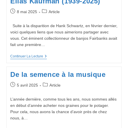
Elias Kaufman (1939-2025)
Vilarets
Publication
Post
8 mai 2025
Article
publiée :
category:
Suite à la disparition de Hank Schwartz, en février dernier,
voici quelques liens que nous aimerions partager avec
vous. Cet éminent collectionneur de banjos Fairbanks avait
fait une première…
Hommage
Continuer La Lecture
À
Deux
Importants
De la semence à la musique
Historiens
Du
Banjo
Publication
Post
5 avril 2025
Article
Hank
publiée :
category:
Schwartz
(ca.
L’année dernière, comme tous les ans, nous sommes allés
1945-
en début d’année acheter nos graines pour le potager.
2025)
Et
Pour cela, nous avons la chance d’avoir près de chez
Elias
nous, à…
Kaufman
(1939-