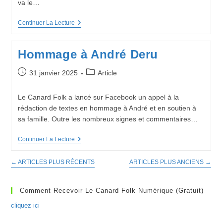
va le…
Colloque
Continuer La Lecture
:
Comment
Ça
Hommage à André Deru
Va
Le
Bal
Publication
Post
31 janvier 2025
Article
?
publiée :
category:
Le Canard Folk a lancé sur Facebook un appel à la
rédaction de textes en hommage à André et en soutien à
sa famille. Outre les nombreux signes et commentaires…
Hommage
Continuer La Lecture
À
André
←
ARTICLES PLUS RÉCENTS
ARTICLES PLUS ANCIENS
→
Deru
Comment Recevoir Le Canard Folk Numérique (gratuit)
cliquez ici