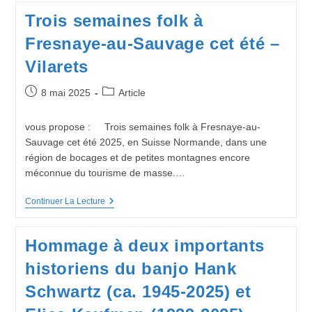
L’IMEP
Trois semaines folk à
!
Interview
Fresnaye-au-Sauvage cet été –
De
Julien
Vilarets
Maréchal
Publication
Post
8 mai 2025
Article
publiée :
category:
vous propose : Trois semaines folk à Fresnaye-au-
Sauvage cet été 2025, en Suisse Normande, dans une
région de bocages et de petites montagnes encore
méconnue du tourisme de masse.…
Trois
Continuer La Lecture
Semaines
Folk
À
Hommage à deux importants
Fresnaye-
Au-
historiens du banjo Hank
Sauvage
Cet
Schwartz (ca. 1945-2025) et
Été
–