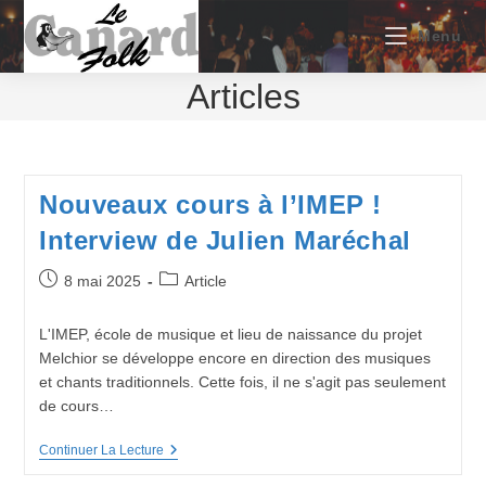
Skip
to
Menu
content
Articles
Nouveaux cours à l’IMEP !
Interview de Julien Maréchal
Publication
Post
8 mai 2025
Article
publiée :
category:
L'IMEP, école de musique et lieu de naissance du projet
Melchior se développe encore en direction des musiques
et chants traditionnels. Cette fois, il ne s'agit pas seulement
de cours…
Nouveaux
Continuer La Lecture
Cours
À