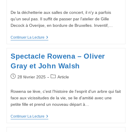
Mai
publiée :
category:
2025)
:
De la déchetterie aux salles de concert, il n'y a parfois
Rencontre
qu'un seul pas. Il suffit de passer par l'atelier de Gille
Avec
Lucas
Decock à Overijse, en bordure de Bruxelles. Inventif,…
Lejeune
Gille
Continuer La Lecture
Decock
:
Rommelpot
Spectacle Rowena – Oliver
Et
Cie
Gray et John Walsh
Publication
Post
28 février 2025
Article
publiée :
category:
Rowena se lève, c'est l'histoire de l'esprit d'un arbre qui fait
face aux vicissitudes de la vie, se lie d'amitié avec une
petite fille et prend un nouveau départ à…
Spectacle
Continuer La Lecture
Rowena
–
Oliver