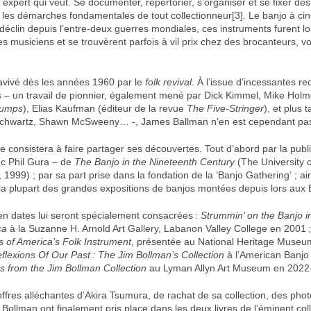
expert qui veut. Se documenter, répertorier, s’organiser et se fixer des 
 les démarches fondamentales de tout collectionneur[3]. Le banjo à ci
déclin depuis l’entre-deux guerres mondiales, ces instruments furent 
es musiciens et se trouvèrent parfois à vil prix chez des brocanteurs, vo
 ravivé dès les années 1960 par le
folk revival
. À l’issue d’incessantes r
ns – un travail de pionnier, également mené par Dick Kimmel, Mike Holm
umps
), Elias Kaufman (éditeur de la revue
The Five-Stringer
), et plus 
chwartz, Shawn McSweeny… -, James Ballman n’en est cependant pas 
e consistera à faire partager ses découvertes. Tout d’abord par la publ
ec Phil Gura – de
The Banjo in the Nineteenth Century
(The University o
 1999) ; par sa part prise dans la fondation de la ‘Banjo Gathering’ ; a
à la plupart des grandes expositions de banjos montées depuis lors aux 
en dates lui seront spécialement consacrées :
Strummin’ on the Banjo i
ca
à la Suzanne H. Arnold Art Gallery, Labanon Valley College en 2001 
 of America’s Folk Instrument
, présentée au National Heritage Museu
flexions Of Our Past : The Jim Bollman’s Collection
à l’American Banj
s from the Jim Bollman Collection
au Lyman Allyn Art Museum en 2022
ffres alléchantes d’Akira Tsumura, de rachat de sa collection, des phot
. Bollman ont finalement pris place dans les deux livres de l’éminent col