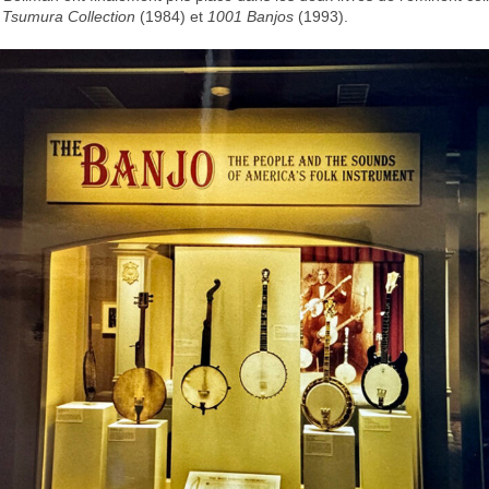
 Tsumura Collection
(1984) et
1001 Banjos
(1993).