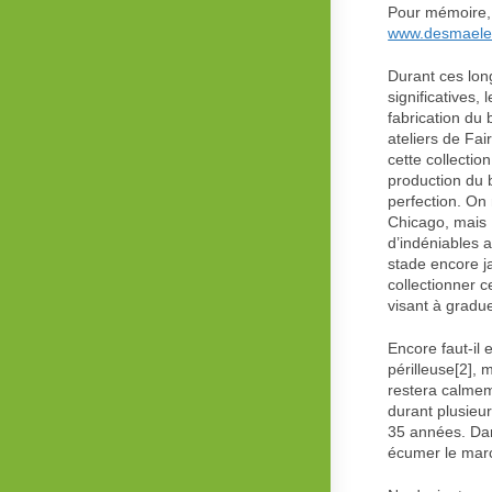
Pour mémoire,
www.desmaele5
Durant ces lon
significatives,
fabrication du
ateliers de Fa
cette collectio
production du b
perfection. On 
Chicago, mais 
d’indéniables 
stade encore j
collectionner c
visant à gradu
Encore faut-il 
périlleuse[2],
restera calmem
durant plusieu
35 années. Dans
écumer le marc