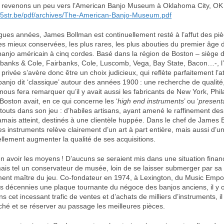
 revenons un peu vers l’American Banjo Museum à Oklahoma City, OK 
str.be/pdf/archives/The-American-Banjo-Museum.pdf
gues années, James Bollman est continuellement resté à l’affut des piè
 les mieux conservées, les plus rares, les plus abouties du premier âge d
 banjo américain à cinq cordes. Basé dans la région de Boston – siège 
irbanks & Cole, Fairbanks, Cole, Luscomb, Vega, Bay State, Bacon…-, 
n privée s’avère donc être un choix judicieux, qui reflète parfaitement l
anjo dit ‘classique’ autour des années 1900 : une recherche de qualité
nous fera remarquer qu’il y avait aussi les fabricants de New York, Phil
Boston avait, en ce qui concerne les ‘
high end instruments
’ ou ‘
present
atouts dans son jeu : d’habiles artisans, ayant amené le raffinement de
amais atteint, destinés à une clientèle huppée. Dans le chef de James 
es instruments relève clairement d’un art à part entière, mais aussi d’u
ellement augmenter la qualité de ses acquisitions.
en avoir les moyens ! D’aucuns se seraient mis dans une situation finan
 mais tel un conservateur de musée, loin de se laisser submerger par s
ent maître du jeu. Co-fondateur en 1974, à Lexington, du Music Empo
rs décennies une plaque tournante du négoce des banjos anciens, il y o
 cet incessant trafic de ventes et d’achats de milliers d’instruments, il 
hé et se réserver au passage les meilleures pièces.