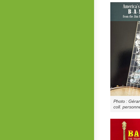
Photo : Géra
coll. personne