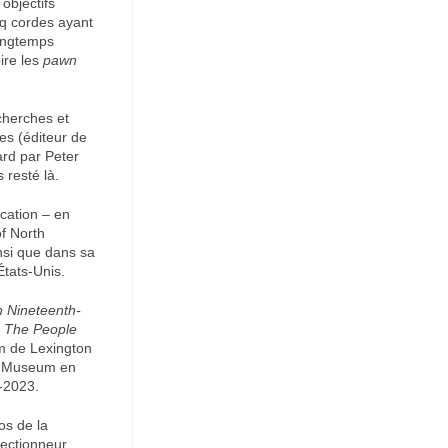
objectifs
nq cordes ayant
longtemps
ire les
pawn
echerches et
es (éditeur de
tard par Peter
resté là.
ication – en
f North
insi que dans sa
États-Unis.
n Nineteenth-
;
The People
m de Lexington
o Museum en
-2023.
os de la
lectionneur