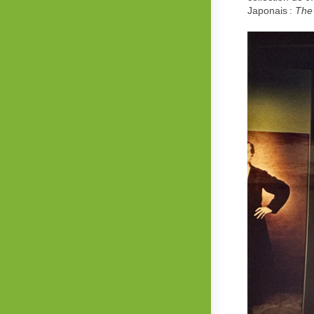
Japonais :
The