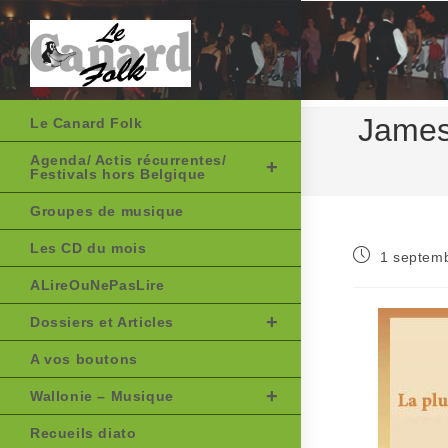
Skip
to
content
James 
Le Canard Folk
Agenda/ Actis récurrentes/
Festivals hors Belgique
Groupes de musique
Les CD du mois
Publication
1 septem
publiée :
ALireOuNePasLire
Dossiers et Articles
A vos boutons
Wallonie – Musique
Recueils diato