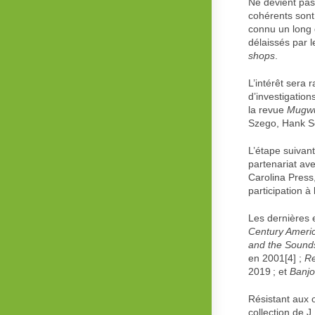
Ne devient pas 
cohérents sont
connu un long 
délaissés par l
shops
.
L’intérêt sera
d’investigatio
la revue
Mugw
Szego, Hank S
L’étape suivant
partenariat av
Carolina Press,
participation 
Les dernières 
Century Ameri
and the Sounds
en 2001[4] ;
Re
2019 ; et
Banjo
Résistant aux o
collection de J