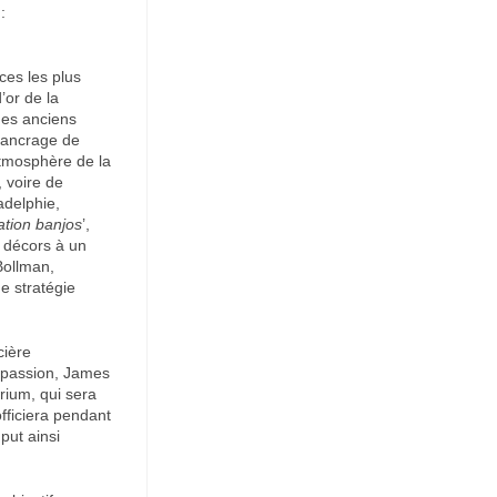
:
ces les plus
’or de la
des anciens
l’ancrage de
’atmosphère de la
, voire de
adelphie,
ation banjos
’,
s décors à un
Bollman,
ne stratégie
cière
a passion, James
rium, qui sera
fficiera pendant
put ainsi