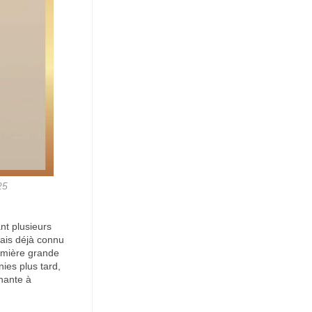
25
nt plusieurs
vais déjà connu
remière grande
ies plus tard,
nante à