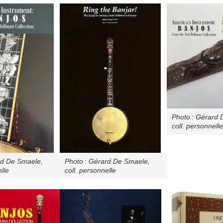
Photo : Gérard 
coll. personnelle
rd De Smaele,
Photo : Gérard De Smaele,
lle
coll. personnelle