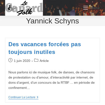
Skip
to
Menu
content
Yannick Schyns
Des vacances forcées pas
toujours inutiles
Publication
Post
1 juin 2020
Article
publiée :
category:
Nous parlons ici de musique folk, de danses, de chansons
de protestation ou d’amour, d’interactivité par internet, de
dons d’argent, d’un concours de la RTBF ... en période de
confinement…
Des
Continuer La Lecture
Vacances
Forcées