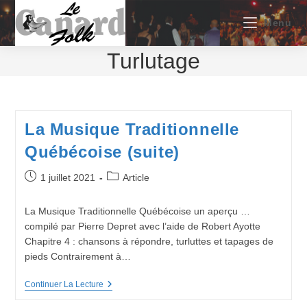
Skip
to
Menu
content
Turlutage
La Musique Traditionnelle
Québécoise (suite)
Publication
Post
1 juillet 2021
Article
publiée :
category:
La Musique Traditionnelle Québécoise un aperçu …
compilé par Pierre Depret avec l’aide de Robert Ayotte
Chapitre 4 : chansons à répondre, turluttes et tapages de
pieds Contrairement à…
La
Continuer La Lecture
Musique
Traditionnelle