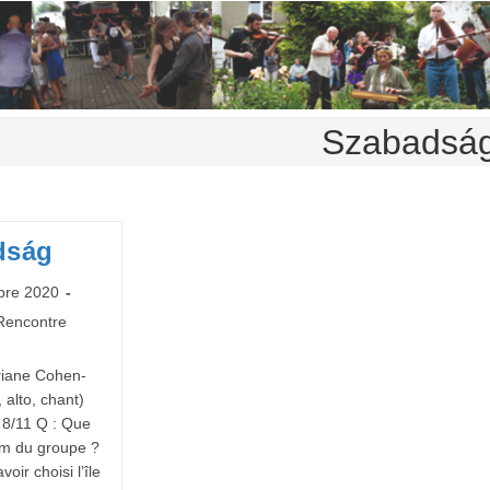
Szabadsá
dság
bre 2020
Rencontre
Ariane Cohen-
 alto, chant)
e 8/11 Q : Que
nom du groupe ?
oir choisi l’île