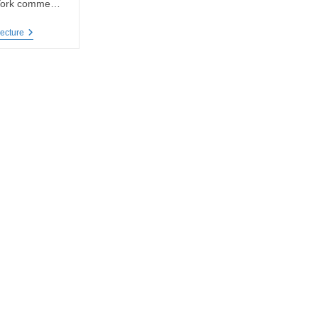
 York comme…
Szabadság
ecture