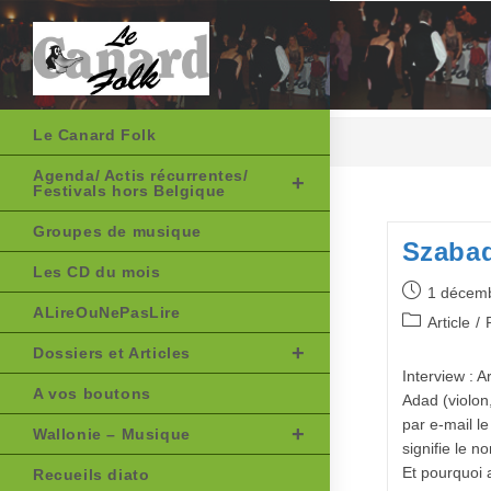
Skip
to
content
Le Canard Folk
Agenda/ Actis récurrentes/
Festivals hors Belgique
Groupes de musique
Szaba
Les CD du mois
Publication
1 décem
ALireOuNePasLire
publiée :
Post
Article
/
category:
Dossiers et Articles
Interview : 
A vos boutons
Adad (violon,
par e-mail l
Wallonie – Musique
signifie le 
Et pourquoi av
Recueils diato