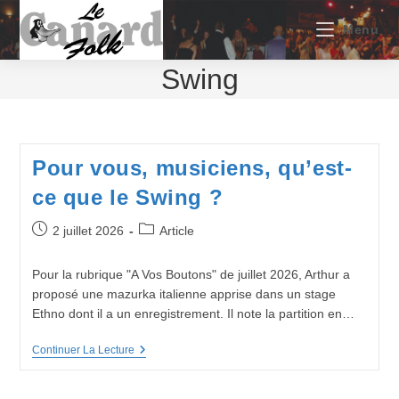
Skip
to
Menu
content
Swing
Pour vous, musiciens, qu’est-
ce que le Swing ?
Publication
Post
2 juillet 2026
Article
publiée :
category:
Pour la rubrique "A Vos Boutons" de juillet 2026, Arthur a
proposé une mazurka italienne apprise dans un stage
Ethno dont il a un enregistrement. Il note la partition en…
Pour
Continuer La Lecture
Vous,
Musiciens,
Qu’est-