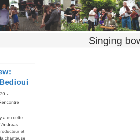
Singing bo
iew:
Bedioui
020
Rencontre
 y a eu cette
d’Andreas
roducteur et
la chanteuse