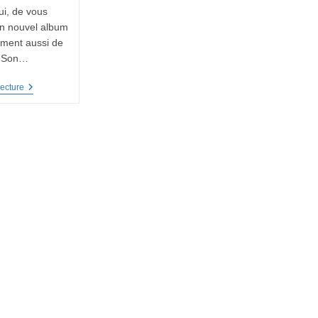
i, de vous
on nouvel album
ement aussi de
r. Son…
Interview:
ecture
Lamia
Bedioui