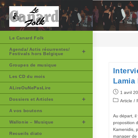
Skip
to
content
Le Canard Folk
Agenda/ Actis récurrentes/
Festivals hors Belgique
Groupes de musique
Interv
Les CD du mois
Lamia 
ALireOuNePasLire
Publication
1 avril 2
publiée :
Dossiers et Articles
Post
Article
/
category:
A vos boutons
Au départ, il
Wallonie – Musique
proposition 
Kamenidis, p
Recueils diato
manager de 