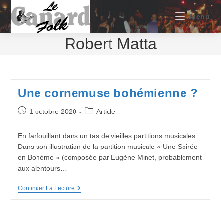
Skip
to
Menu
content
Robert Matta
Une cornemuse bohémienne ?
Publication
Post
1 octobre 2020
Article
publiée :
category:
En farfouillant dans un tas de vieilles partitions musicales ...
Dans son illustration de la partition musicale « Une Soirée
en Bohème » (composée par Eugène Minet, probablement
aux alentours…
Une
Continuer La Lecture
Cornemuse
Bohémienne
?