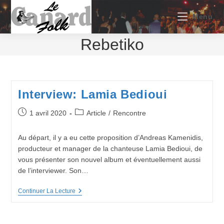
Skip
to
Menu
content
Rebetiko
Interview: Lamia Bedioui
Publication
Post
1 avril 2020
Article
/
Rencontre
publiée :
category:
Au départ, il y a eu cette proposition d’Andreas Kamenidis,
producteur et manager de la chanteuse Lamia Bedioui, de
vous présenter son nouvel album et éventuellement aussi
de l’interviewer. Son…
Interview:
Continuer La Lecture
Lamia
Bedioui