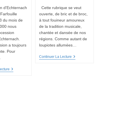
n d'Echternach
Cette rubrique se veut
Farfouille
ouverte, de bric et de broc,
3 du mois de
à tout fouineur amoureux
000 nous
de la tradition musicale,
rocession
chantée et dansée de nos
Echternach.
régions. Comme autant de
sion a toujours
loupiotes allumées…
nte. Pour
Farfouille
Continuer La Lecture
…
Musicale
N°3
Farfouille
ecture
–
Musicale
La
N°4
Procession
(suite
Dansante
Du
À
3)
Echternach
–
La
Procession
D’Echternach