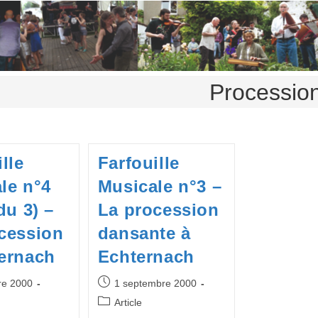
Processio
lle
Farfouille
le n°4
Musicale n°3 –
du 3) –
La procession
cession
dansante à
ernach
Echternach
Publication
re 2000
1 septembre 2000
publiée :
Post
Article
category: