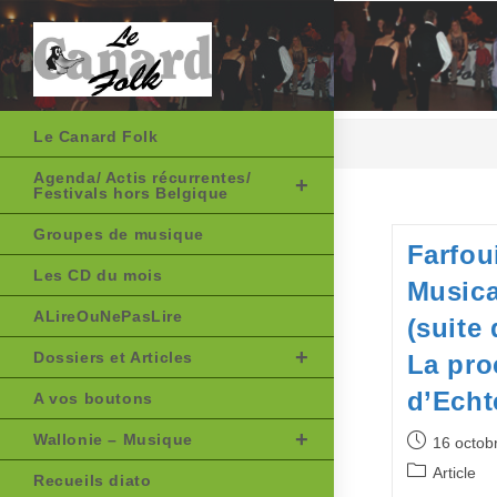
Skip
to
content
Le Canard Folk
Agenda/ Actis récurrentes/
Festivals hors Belgique
Groupes de musique
Farfoui
Les CD du mois
Musica
ALireOuNePasLire
(suite 
Dossiers et Articles
La pro
d’Echt
A vos boutons
Wallonie – Musique
Publication
16 octob
publiée :
Post
Article
Recueils diato
category: