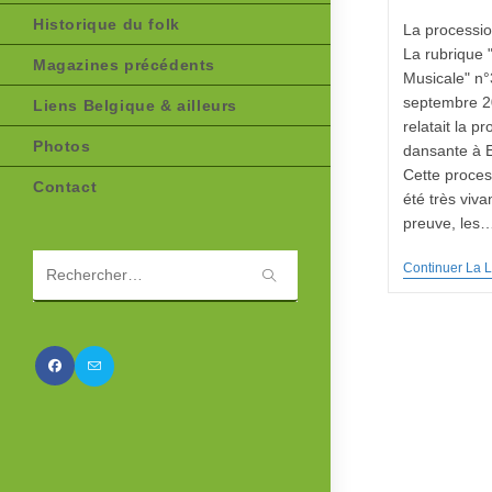
Historique du folk
La processio
La rubrique "
Magazines précédents
Musicale" n°
septembre 2
Liens Belgique & ailleurs
relatait la p
Photos
dansante à 
Cette proces
Contact
été très viva
preuve, les
Continuer La L
Rechercher
sur
ce
site