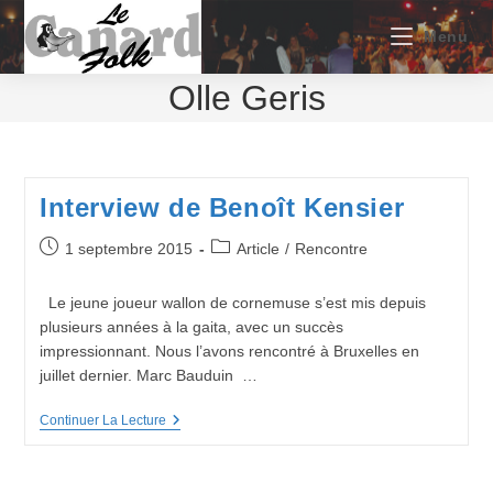
Skip
to
Menu
content
Olle Geris
Interview de Benoît Kensier
Publication
Post
1 septembre 2015
Article
/
Rencontre
publiée :
category:
Le jeune joueur wallon de cornemuse s’est mis depuis
plusieurs années à la gaita, avec un succès
impressionnant. Nous l’avons rencontré à Bruxelles en
juillet dernier. Marc Bauduin …
Interview
Continuer La Lecture
De
Benoît
Kensier