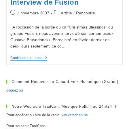
Interview de Fusion
Noël
Et
De
Publication
Post
1 novembre 2007
Article
/
Rencontre
Nouvel
publiée :
category:
An
A l’occasion de la sortie du cd “Christmas Blessings” du
groupe Fusion, nous avons interviewé son cornemuseux
Gustave Bruyndonckx. Enregistré en février dernier en
deux jours seulement, ce cd…
Interview
Continuer La Lecture
De
Fusion
Comment Recevoir Le Canard Folk Numérique (gratuit)
cliquez ici
Notre Webradio TradCan: Musique Folk/Trad 24h/24 !!!
Pour accéder au site de la radio:
www.tradcan.be
Pour soutenir TradCan: