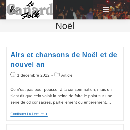
Skip
to
Menu
content
Noël
Airs et chansons de Noël et de
nouvel an
Publication
Post
1 décembre 2012
Article
publiée :
category:
Ce n'est pas pour pousser à la consommation, mais on
s'est dit que cela valait la peine de faire le point sur une
série de cd consacrés, partiellement ou entièrement,…
Airs
Continuer La Lecture
Et
Chansons
De