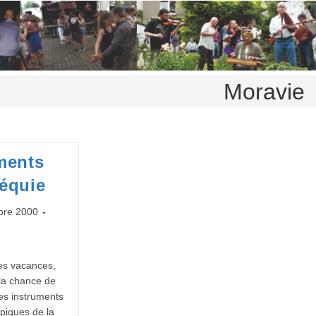
Moravie
ments
équie
bre 2000
es vacances,
 la chance de
es instruments
ypiques de la