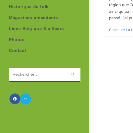
région que l'
Historique du folk
ainsi qu'au m
Magazines précédents
passé, j'ai 
Liens Belgique & ailleurs
Continuer La L
Photos
Contact
Rechercher
sur
ce
site