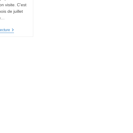
on visite. C'est
ois de juillet
pu…
Instruments
ecture
De
Tchéquie