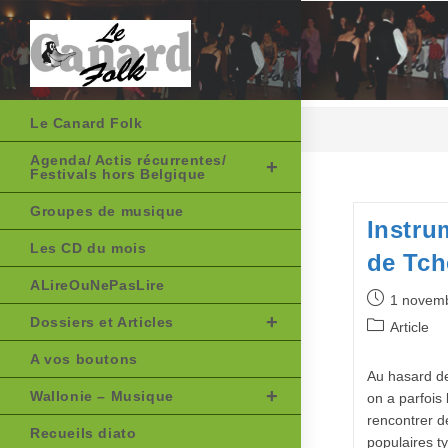
Skip
to
content
Le Canard Folk
Agenda/ Actis récurrentes/
Festivals hors Belgique
Groupes de musique
Instru
Les CD du mois
de Tch
ALireOuNePasLire
Publication
1 novem
publiée :
Dossiers et Articles
Post
Article
category:
A vos boutons
Au hasard d
Wallonie – Musique
on a parfois
rencontrer d
Recueils diato
populaires t