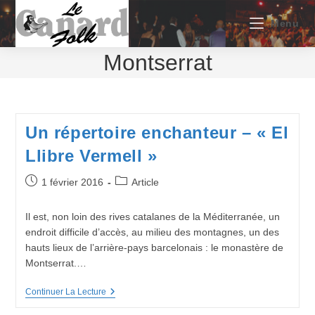
Skip
to
Menu
content
Montserrat
Un répertoire enchanteur – « El
Llibre Vermell »
Publication
Post
1 février 2016
Article
publiée :
category:
Il est, non loin des rives catalanes de la Méditerranée, un
endroit difficile d’accès, au milieu des montagnes, un des
hauts lieux de l’arrière-pays barcelonais : le monastère de
Montserrat.…
Un
Continuer La Lecture
Répertoire
Enchanteur