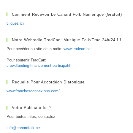
–
«
El
Comment Recevoir Le Canard Folk Numérique (gratuit)
Llibre
Vermell
cliquez ici
»
Notre Webradio TradCan: Musique Folk/Trad 24h/24 !!!
Pour accéder au site de la radio:
www.tradcan.be
Pour soutenir TradCan:
crowdfunding-financement participatif
Recueils Pour Accordéon Diatonique
www.franchesconnexions.com/
Votre Publicité Ici ?
Pour toutes infos, contactez
info@canardfolk.be