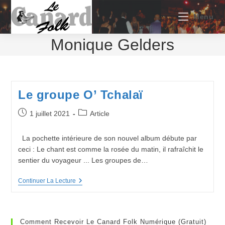
Skip
to
Menu
content
Monique Gelders
Le groupe O’ Tchalaï
Publication
Post
1 juillet 2021
Article
publiée :
category:
La pochette intérieure de son nouvel album débute par
ceci : Le chant est comme la rosée du matin, il rafraîchit le
sentier du voyageur ... Les groupes de…
Le
Continuer La Lecture
Groupe
O’
Tchalaï
Comment Recevoir Le Canard Folk Numérique (gratuit)