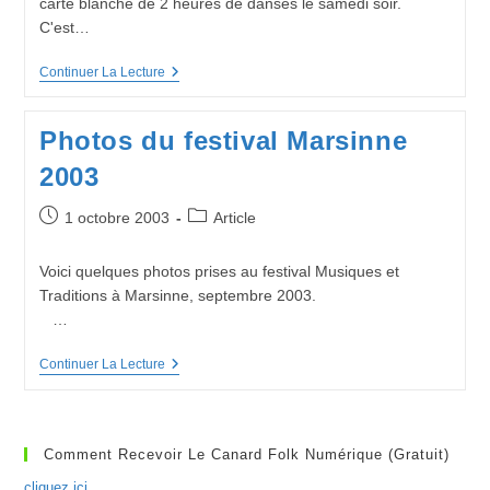
carte blanche de 2 heures de danses le samedi soir.
C'est…
FESTIVAL
Continuer La Lecture
« MUSIQUES
ET
TRADITIONS »
Photos du festival Marsinne
DE
MARSINNE
2003
CARTE
BLANCHE
A
Publication
Post
1 octobre 2003
Article
MICHEL
publiée :
category:
JACQMAIN
Samedi
Voici quelques photos prises au festival Musiques et
10
Traditions à Marsinne, septembre 2003.
Septembre
2016
…
Photos
Continuer La Lecture
Du
Festival
Marsinne
2003
Comment Recevoir Le Canard Folk Numérique (gratuit)
cliquez ici