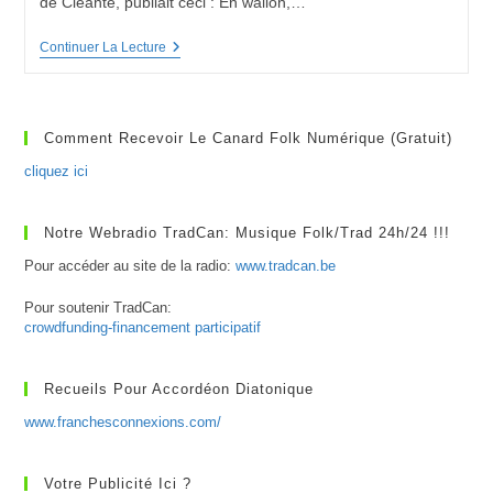
de Cléante, publiait ceci : En wallon,…
Maclote
Continuer La Lecture
–
Danse
Et
Littérature
Comment Recevoir Le Canard Folk Numérique (gratuit)
cliquez ici
Notre Webradio TradCan: Musique Folk/Trad 24h/24 !!!
Pour accéder au site de la radio:
www.tradcan.be
Pour soutenir TradCan:
crowdfunding-financement participatif
Recueils Pour Accordéon Diatonique
www.franchesconnexions.com/
Votre Publicité Ici ?