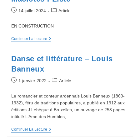
Publication
Post
14 juillet 2024
Article
publiée :
category:
EN CONSTRUCTION
Maclotes
Continuer La Lecture
:
Liste
Danse et littérature – Louis
Banneux
Publication
Post
1 janvier 2022
Article
publiée :
category:
Le romancier et conteur ardennais Louis Banneux (1869-
1932), féru de traditions populaires, a publié en 1912 aux
éditions J.Lebègue à Bruxelles, un ouvrage de 253 pages
intitulé L’Ame des Humbles,…
Danse
Continuer La Lecture
Et
Littérature