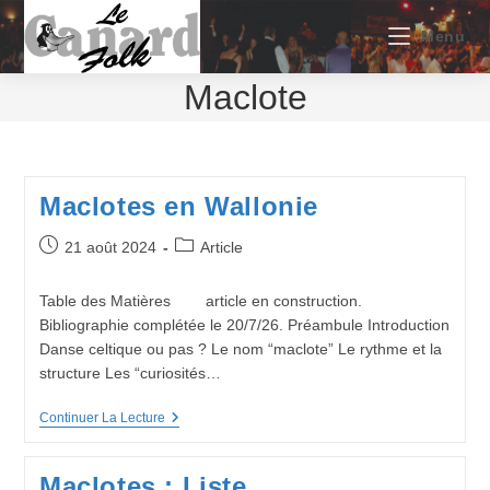
Skip
to
Menu
content
Maclote
Maclotes en Wallonie
Publication
Post
21 août 2024
Article
publiée :
category:
Table des Matières article en construction.
Bibliographie complétée le 20/7/26. Préambule Introduction
Danse celtique ou pas ? Le nom “maclote” Le rythme et la
structure Les “curiosités…
Maclotes
Continuer La Lecture
En
Wallonie
Maclotes : Liste