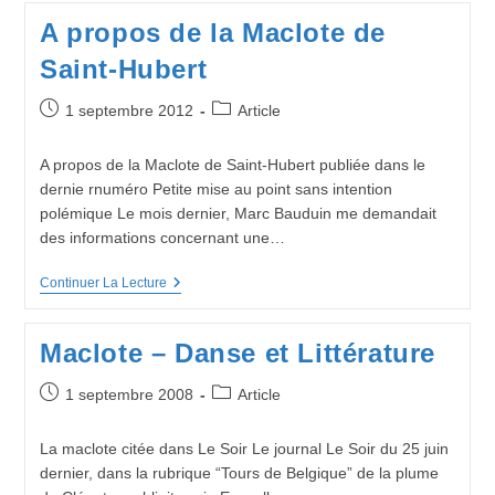
–
A propos de la Maclote de
Louis
Banneux
Saint-Hubert
Publication
Post
1 septembre 2012
Article
publiée :
category:
A propos de la Maclote de Saint-Hubert publiée dans le
dernie rnuméro Petite mise au point sans intention
polémique Le mois dernier, Marc Bauduin me demandait
des informations concernant une…
A
Continuer La Lecture
Propos
De
La
Maclote – Danse et Littérature
Maclote
De
Saint-
Publication
Post
1 septembre 2008
Article
Hubert
publiée :
category:
La maclote citée dans Le Soir Le journal Le Soir du 25 juin
dernier, dans la rubrique “Tours de Belgique” de la plume