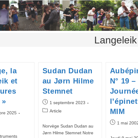
Langeleik
e, la
Sudan Dudan
Aubépi
ik et
au Jørn Hilme
N° 19 –
tures
Stemnet
Journé
 »
l’épine
Publication
1 septembre 2023
publiée :
MIM
Post
Article
bre 2025
category:
Publication
1 mai 200
Norvège Sudan Dudan au
publiée :
Jørn Hilme Stemnet Notre
struments