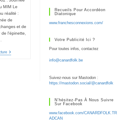
002 : Journée
au MIM Le
Recueils Pour Accordéon
u réalité :
Diatonique
rnée de
www.franchesconnexions.com/
échanges et de
 de l'épinette,
…
Votre Publicité Ici ?
Pour toutes infos, contactez
Aubépinette
cture
N°
info@canardfolk.be
19
–
Journée
De
Suivez-nous sur Mastodon :
L’épinette
https://mastodon.social/@canardfolk
Au
MIM
N’hésitez-Pas À Nous Suivre
Sur Facebook
www.facebook.com/CANARDFOLK.TR
ADCAN