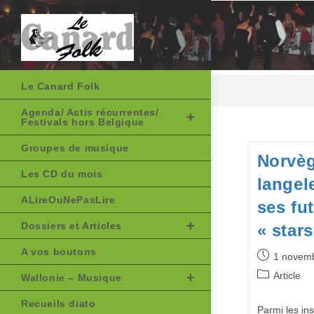
Skip
to
content
Le Canard Folk
Agenda/ Actis récurrentes/
Festivals hors Belgique
Groupes de musique
Norvèg
Les CD du mois
langele
ALireOuNePasLire
ses fu
Dossiers et Articles
« stars
A vos boutons
Publication
1 novem
publiée :
Post
Article
Wallonie – Musique
category:
Recueils diato
Parmi les in