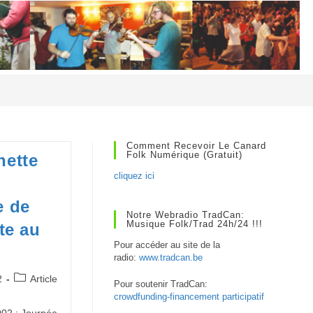
Comment Recevoir Le Canard
Folk Numérique (gratuit)
nette
cliquez ici
e de
Notre Webradio TradCan:
Musique Folk/Trad 24h/24 !!!
tte au
Pour accéder au site de la
radio:
www.tradcan.be
Post
2
Article
Pour soutenir TradCan:
category:
crowdfunding-financement participatif