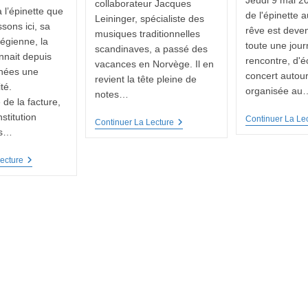
Jeudi 9 mai 2
collaborateur Jacques
 l’épinette que
de l'épinette 
Leininger, spécialiste des
sons ici, sa
rêve est deven
musiques traditionnelles
égienne, la
toute une jou
scandinaves, a passé des
nnait depuis
rencontre, d'
vacances en Norvège. Il en
nées une
concert autour
revient la tête pleine de
té.
organisée au
notes…
de la facture,
stitution
Continuer La Le
Sudan
Continuer La Lecture
ts…
Dudan
Au
Jørn
Norvège,
ecture
Hilme
La
Stemnet
Langeleik
Et
Ses
Futures
« Stars »