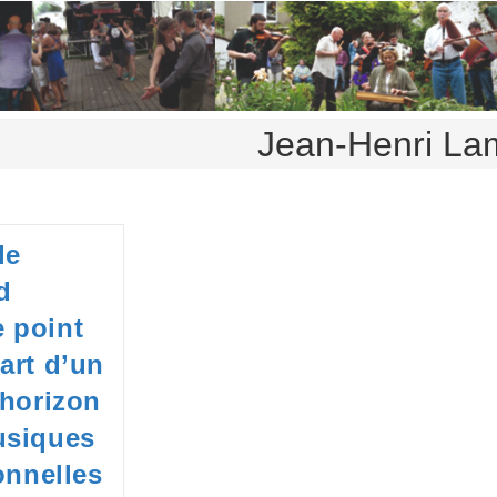
Jean-Henri La
le
d
 point
art d’un
’horizon
usiques
onnelles