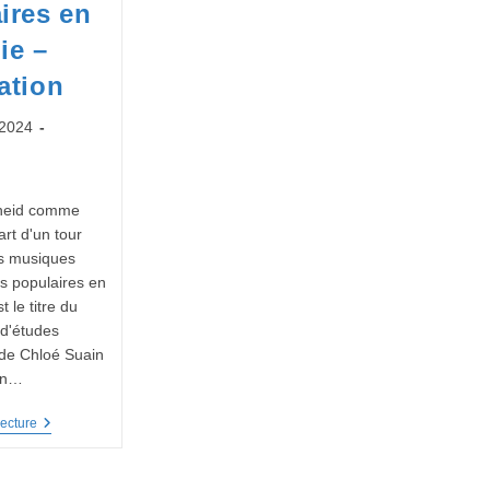
ires en
ie –
ation
 2024
lheid comme
rt d'un tour
es musiques
es populaires en
t le titre du
n d'études
de Chloé Suain
in…
La
ecture
Vielle
Solheid
Comme