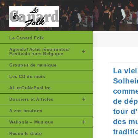
Skip
to
content
Le Canard Folk
Agenda/ Actis récurrentes/
Festivals hors Belgique
Groupes de musique
La viel
Les CD du mois
Solhei
ALireOuNePasLire
comme
Dossiers et Articles
de dép
tour d
A vos boutons
des m
Wallonie – Musique
traditi
Recueils diato