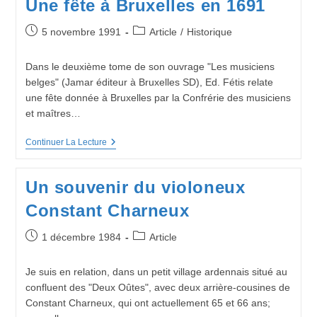
Une fête à Bruxelles en 1691
Le
Chêne
Et
Publication
Post
5 novembre 1991
Article
/
Historique
Le
publiée :
category:
Moulin
Dans le deuxième tome de son ouvrage "Les musiciens
belges" (Jamar éditeur à Bruxelles SD), Ed. Fétis relate
une fête donnée à Bruxelles par la Confrérie des musiciens
et maîtres…
Une
Continuer La Lecture
Fête
À
Bruxelles
Un souvenir du violoneux
En
1691
Constant Charneux
Publication
Post
1 décembre 1984
Article
publiée :
category:
Je suis en relation, dans un petit village ardennais situé au
confluent des "Deux Oûtes", avec deux arrière-cousines de
Constant Charneux, qui ont actuellement 65 et 66 ans;