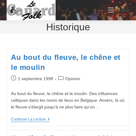
Skip
to
Menu
content
Historique
Au bout du fleuve, le chêne et
le moulin
Publication
Post
1 septembre 1998
Opinion
publiée :
category:
Au bout du fleuve, le chêne et le moulin. Des influences
celtiques dans les noms de lieux en Belgique. Anvers, là où
le fleuve s'élargit jusqu'à ne plus faire qu'un…
Au
Continuer La Lecture
Bout
Du
Fleuve,