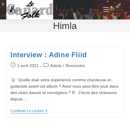
Skip
to
Menu
content
Himla
Interview : Adine Fliid
Publication
Post
1 avril 2021
Article
/
Rencontre
publiée :
category:
Q : Quelle était votre expérience comme chanteuse et
guitariste avant cet album ? Avez-vous peut-être joué dans
des clubs danois et norvégiens ? R : J’écris des chansons
depuis…
Interview
Continuer La Lecture
:
Adine
Fliid