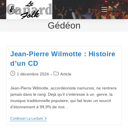
Skip
to
Menu
content
Gédéon
Jean-Pierre Wilmotte : Histoire
d’un CD
Publication
Post
1 décembre 2024
Article
publiée :
category:
Jean-Pierre Wilmotte, accordéoniste namurois, ne rentrera
jamais dans le rang. Déjà qu’il s’intéresse à un genre, la
musique traditionnelle populaire, qui fait lever un sourcil
d’étonnement à 99,9% de nos…
Jean-
Continuer La Lecture
Pierre
Wilmotte :