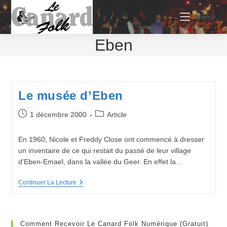
Skip
to
Menu
content
Eben
Le musée d’Eben
Publication
Post
1 décembre 2000
Article
publiée :
category:
En 1960, Nicole et Freddy Close ont commencé à dresser
un inventaire de ce qui restait du passé de leur village
d'Eben-Emael, dans la vallée du Geer. En effet la…
Le
Continuer La Lecture
Musée
D’Eben
Comment Recevoir Le Canard Folk Numérique (gratuit)