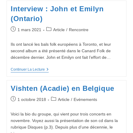
Québécoise
Interview : John et Emilyn
(Ontario)
Publication
Post
1 mars 2021
Article
/
Rencontre
publiée :
category:
Ils ont lancé les bals folk européens à Toronto, et leur
second album a été présenté dans le Canard Folk de
décembre dernier. John et Emilyn ont fait l’effort de…
Interview
Continuer La Lecture
:
John
Et
Vishten (Acadie) en Belgique
Emilyn
(Ontario)
Publication
Post
1 octobre 2018
Article
/
Evénements
publiée :
category:
Voici la bio du groupe, qui vient pour trois concerts en
novembre. Voyez aussi la présentation de son cd dans la
rubrique Disques (p.3). Depuis plus d’une décennie, le