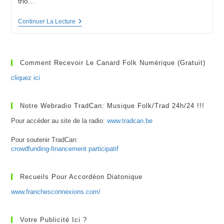
trio…
Vishten
Continuer La Lecture
(Acadie)
En
Belgique
Comment Recevoir Le Canard Folk Numérique (gratuit)
cliquez ici
Notre Webradio TradCan: Musique Folk/Trad 24h/24 !!!
Pour accéder au site de la radio:
www.tradcan.be
Pour soutenir TradCan:
crowdfunding-financement participatif
Recueils Pour Accordéon Diatonique
www.franchesconnexions.com/
Votre Publicité Ici ?