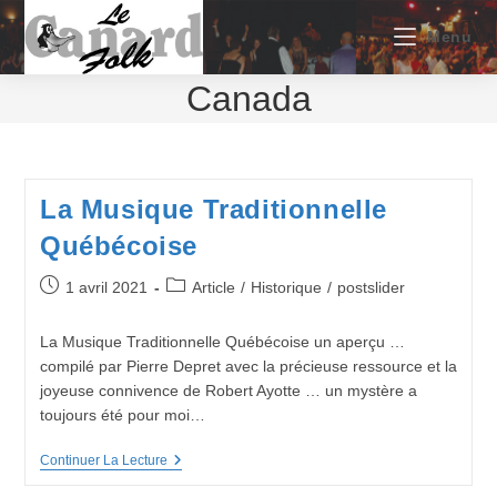
Skip
to
Menu
content
Canada
La Musique Traditionnelle
Québécoise
Publication
Post
1 avril 2021
Article
/
Historique
/
postslider
publiée :
category:
La Musique Traditionnelle Québécoise un aperçu …
compilé par Pierre Depret avec la précieuse ressource et la
joyeuse connivence de Robert Ayotte … un mystère a
toujours été pour moi…
La
Continuer La Lecture
Musique
Traditionnelle