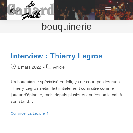
Skip
to
Menu
content
bouquinerie
Interview : Thierry Legros
Publication
Post
1 mars 2022
Article
publiée :
category:
Un bouquiniste spécialisé en folk, ça ne court pas les rues.
Thierry Legros s’était fait initialement connaître comme
joueur d’épinette, mais depuis plusieurs années on le voit à
son stand…
Interview
Continuer La Lecture
:
Thierry
Legros