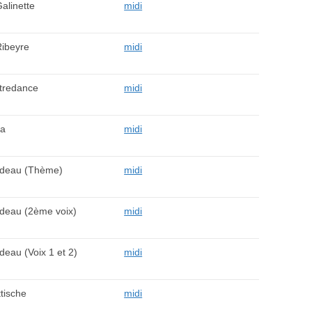
alinette
midi
Ribeyre
midi
tredance
midi
ka
midi
deau (Thème)
midi
deau (2ème voix)
midi
eau (Voix 1 et 2)
midi
tische
midi