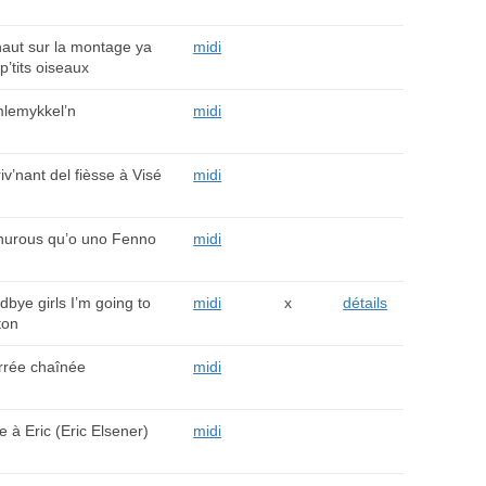
aut sur la montage ya
midi
p’tits oiseaux
lemykkel’n
midi
riv’nant del fièsse à Visé
midi
hurous qu’o uno Fenno
midi
bye girls I’m going to
midi
x
détails
ton
rrée chaînée
midi
e à Eric (Eric Elsener)
midi