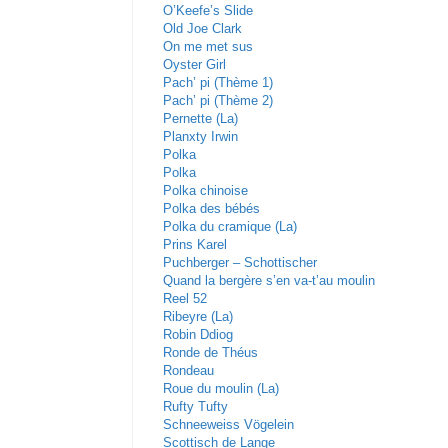
O’Keefe’s Slide
Old Joe Clark
On me met sus
Oyster Girl
Pach’ pi (Thème 1)
Pach’ pi (Thème 2)
Pernette (La)
Planxty Irwin
Polka
Polka
Polka chinoise
Polka des bébés
Polka du cramique (La)
Prins Karel
Puchberger – Schottischer
Quand la bergère s’en va-t’au moulin
Reel 52
Ribeyre (La)
Robin Ddiog
Ronde de Théus
Rondeau
Roue du moulin (La)
Rufty Tufty
Schneeweiss Vögelein
Scottisch de Lange