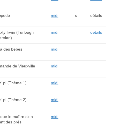
opede
midi
x
détails
xty Irwin (Turlough
midi
details
arolan)
ka des bébés
midi
mande de Vieuxville
midi
’ pi (Thème 1)
midi
’ pi (Thème 2)
midi
que le maître s’en
midi
ent des prés