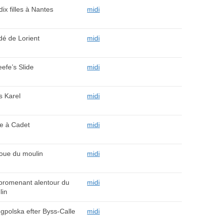
dix filles à Nantes
midi
dé de Lorient
midi
efe’s Slide
midi
s Karel
midi
se à Cadet
midi
roue du moulin
midi
promenant alentour du
midi
lin
gpolska efter Byss-Calle
midi