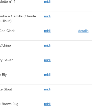
lotte n° 4
midi
urka à Camille (Claude
midi
uillault)
Joe Clark
midi
details
aîchine
midi
ky Seven
midi
y Bly
midi
ke Stout
midi
le Brown Jug
midi