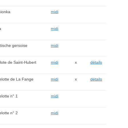
ionka
midi
a
midi
tische gersoise
midi
ote de Saint-Hubert
midi
x
détails
elotte de La Fange
midi
x
détails
lotte n° 1
midi
lotte n° 2
midi