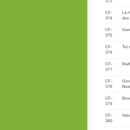
373
CF-
Là-h
374
des 
CF-
Gam
375
CF-
Tot 
376
CF-
Mal
377
CF-
Good
378
Bos
CF-
Bou
379
CF-
Vals
380