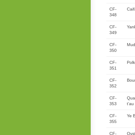
CF-
Caif
348
CF-
Yan
349
CF-
Mud
350
CF-
Pol
351
CF-
Bou
352
CF-
Quan
353
t’au
CF-
Ye 
355
CF-
Oyst