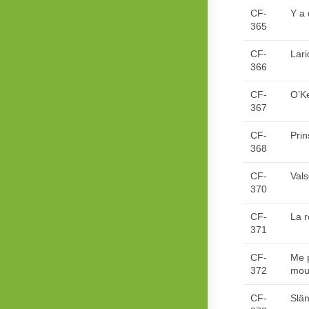
CF-
Y a 
365
CF-
Lari
366
CF-
O’Ke
367
CF-
Prin
368
CF-
Val
370
CF-
La 
371
CF-
Me 
372
mou
CF-
Slän