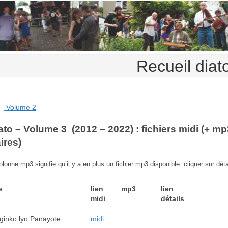
Recueil diat
Volume 2
ato – Volume 3 (2012 – 2022) : fichiers midi (+ mp
ires)
lonne mp3 signifie qu’il y a en plus un fichier mp3 disponible: cliquer sur déta
e
lien
mp3
lien
midi
détails
ginko lyo Panayote
midi