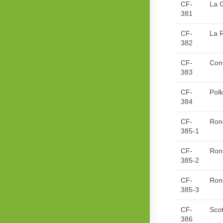
CF-
La G
381
CF-
La 
382
CF-
Con
383
CF-
Pol
384
CF-
Ron
385-1
CF-
Ron
385-2
CF-
Rond
385-3
CF-
Scot
386