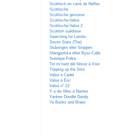
Scottisch en carré de Neffes
Scottische
Scottische gersoise
Scottische-Valse
Scottische-Valse 2
Scottish suédoise
Searching for Lambs
Seven Stars (The)
Skåningen eller Stoppen
Slängpolska efter Byss-Calle
Suislepa Polka
Tot riv’nant del fièsse à Visé
Tripping up the Stirs
Valse à Cadet
Valse à Éric
Valse n° 22
Y a dix filles à Nantes
Yankee Doodle Dandy
Ye Banks and Braes