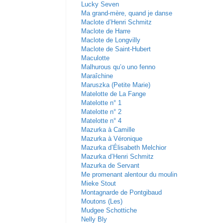
Lucky Seven
Ma grand-mère, quand je danse
Maclote d’Henri Schmitz
Maclote de Harre
Maclote de Longvilly
Maclote de Saint-Hubert
Maculotte
Malhurous qu’o uno fenno
Maraîchine
Maruszka (Petite Marie)
Matelotte de La Fange
Matelotte n° 1
Matelotte n° 2
Matelotte n° 4
Mazurka à Camille
Mazurka à Véronique
Mazurka d’Élisabeth Melchior
Mazurka d’Henri Schmitz
Mazurka de Servant
Me promenant alentour du moulin
Mieke Stout
Montagnarde de Pontgibaud
Moutons (Les)
Mudgee Schottiche
Nelly Bly