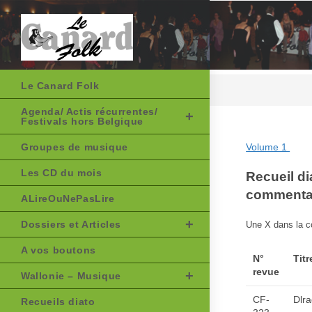
Skip
to
content
Le Canard Folk
Agenda/ Actis récurrentes/
Festivals hors Belgique
Groupes de musique
Volume 1
Les CD du mois
Recueil di
commenta
ALireOuNePasLire
Dossiers et Articles
Une X dans la co
A vos boutons
N°
Titr
revue
Wallonie – Musique
CF-
Dlra
Recueils diato