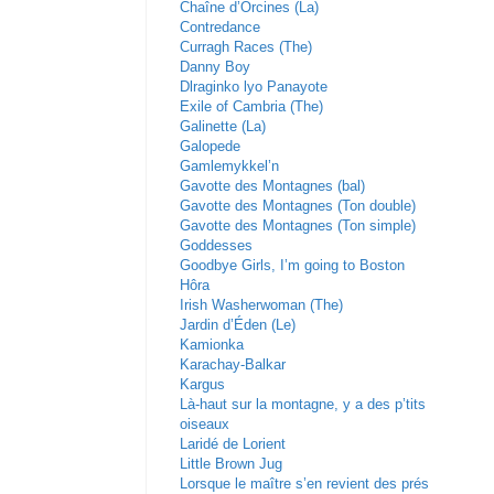
Chaîne d’Orcines (La)
Contredance
Curragh Races (The)
Danny Boy
Dlraginko lyo Panayote
Exile of Cambria (The)
Galinette (La)
Galopede
Gamlemykkel’n
Gavotte des Montagnes (bal)
Gavotte des Montagnes (Ton double)
Gavotte des Montagnes (Ton simple)
Goddesses
Goodbye Girls, I’m going to Boston
Hôra
Irish Washerwoman (The)
Jardin d’Éden (Le)
Kamionka
Karachay-Balkar
Kargus
Là-haut sur la montagne, y a des p’tits
oiseaux
Laridé de Lorient
Little Brown Jug
Lorsque le maître s’en revient des prés