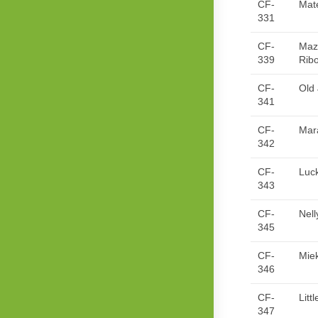
CF-
Mate
331
CF-
Maz
339
Ribo
CF-
Old 
341
CF-
Mar
342
CF-
Luc
343
CF-
Nell
345
CF-
Mie
346
CF-
Litt
347