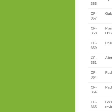
356
CF-
Gal
357
CF-
Plan
358
O’C
CF-
Pol
359
CF-
Alle
361
CF-
Pach
364
CF-
Pach
364
CF-
Lors
365
revi