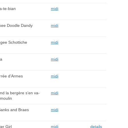
a-te-bian
midi
kee Doodle Dandy
midi
gee Schottiche
midi
ka
midi
rrée d’Armes
midi
d la bergère s’en va-
midi
 moulin
Banks and Braes
midi
er Girl
midi
details