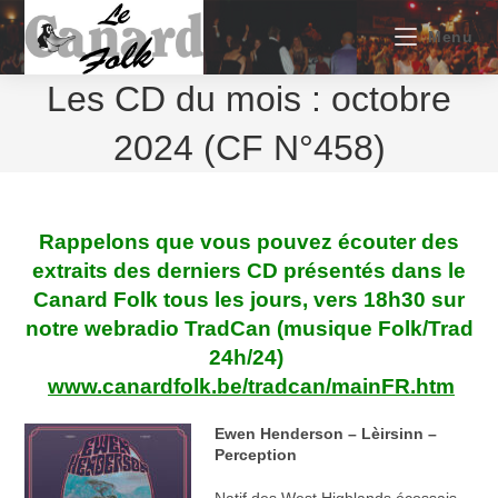
Skip
to
Menu
content
Les CD du mois : octobre
2024 (CF N°458)
Rappelons que vous pouvez écouter des
extraits des derniers CD présentés dans le
Canard Folk tous les jours, vers 18h30 sur
notre webradio TradCan (musique Folk/Trad
24h/24)
www.canardfolk.be/tradcan/mainFR.htm
Ewen Henderson – Lèirsinn –
Perception
Natif des West Highlands écossais,