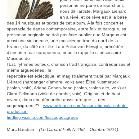
personne ne parle de leur chant,
nous dit l’artiste. Margaux Liénard
en a rêvé, et ce rêve est à la base
des 14 musiques et textes de cet album. A la fois concert et
spectacle de danse contemporaine, entre folk et baroque, sa
prestation originale ne doit pas faire oublier que Margaux est
aussi une violoneuse, une musicienne trad du nord de la
France, du côté de Lille. La « Polka van Elewijt », précédée
d’une intro est-européenne, nous le rappelle si nécessaire.
Musique de
l’Est, rythmes boiteux, chanson trad française, contredanses et
même arguédènes : le
répertoire est éclectique, et magistralement traité par Margaux
Liénard (hardanger d’amore, voix) avec Élise Kusmeruck
(violon, voix), Ariane Cohen-Adad (violon, violon alto, voix) et
Clara Fellmann (viole de gambe, voix). Original et de haut
niveau, dans une démarche aussi rare que … des
coquecigrues ??
www.helloasso.com/associations/la-cahute-
production
fiddling.wixsite.com/lescoquecigrues
Marc Bauduin
(Le Canard Folk N°458 – Octobre 2024)