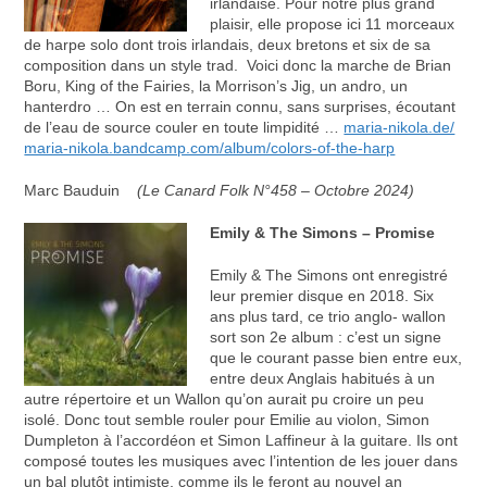
irlandaise. Pour notre plus grand
plaisir, elle propose ici 11 morceaux
de harpe solo dont trois irlandais, deux bretons et six de sa
composition dans un style trad. Voici donc la marche de Brian
Boru, King of the Fairies, la Morrison’s Jig, un andro, un
hanterdro … On est en terrain connu, sans surprises, écoutant
de l’eau de source couler en toute limpidité …
maria-nikola.de/
maria-nikola.bandcamp.com/album/colors-of-the-harp
Marc Bauduin
(Le Canard Folk N°458 – Octobre 2024)
Emily & The Simons – Promise
Emily & The Simons ont enregistré
leur premier disque en 2018. Six
ans plus tard, ce trio anglo- wallon
sort son 2e album : c’est un signe
que le courant passe bien entre eux,
entre deux Anglais habitués à un
autre répertoire et un Wallon qu’on aurait pu croire un peu
isolé. Donc tout semble rouler pour Emilie au violon, Simon
Dumpleton à l’accordéon et Simon Laffineur à la guitare. Ils ont
composé toutes les musiques avec l’intention de les jouer dans
un bal plutôt intimiste, comme ils le feront au nouvel an