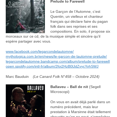
Prelude to Farewell
Le Garçon de l’Automne, c’est
Quentin, un vielleux et chanteur
français qui déclare faire du pagan
folk dans ses reprises et ses
compositions. En solo, il propose six
morceaux sur ce cd, de la musique simple et sincère qu’il
espère partager avec vous.
www.facebook.com/legarcondelautomne/
mythologica.com.br/en/news/le-garcon-de-lautomne-prelude/
legarcondelautomne.bandcamp.com/album/prelude-to-farewell
open.spotify.com/intl-fr/album/2foi2HzB0lJdZvycYvhSWJ
Marc Bauduin
(Le Canard Folk N°458 – Octobre 2024)
Ballaveu – Ball de nit
(Segell
Microscopi)
On vous en avait déjà parlé dans un
numéro précédent, mais leur
prestation à Marsinne était tellement
chouette qu’on ne peut s’empêcher