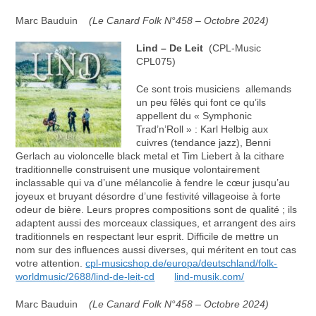
Marc Bauduin
(Le Canard Folk N°458 – Octobre 2024)
Lind – De Leit
(CPL-Music
CPL075)
Ce sont trois musiciens allemands
un peu fêlés qui font ce qu’ils
appellent du « Symphonic
Trad’n’Roll » : Karl Helbig aux
cuivres (tendance jazz), Benni
Gerlach au violoncelle black metal et Tim Liebert à la cithare
traditionnelle construisent une musique volontairement
inclassable qui va d’une mélancolie à fendre le cœur jusqu’au
joyeux et bruyant désordre d’une festivité villageoise à forte
odeur de bière. Leurs propres compositions sont de qualité ; ils
adaptent aussi des morceaux classiques, et arrangent des airs
traditionnels en respectant leur esprit. Difficile de mettre un
nom sur des influences aussi diverses, qui méritent en tout cas
votre attention.
cpl-musicshop.de/europa/deutschland/folk-
worldmusic/2688/lind-de-leit-cd
lind-musik.com/
Marc Bauduin
(Le Canard Folk N°458 – Octobre 2024)