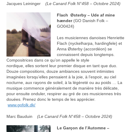
Jacques Leininger
(Le Canard Folk N°458 – Octobre 2024)
Flach Østerby – Ude af mine
hænder
(GO Danish Folk –
GO0424)
Les musiciennes danoises Henriette
Flach (nyckelharpa, hardingfele) et
Anna Østerby (accordéon) se
connaissent depuis longtemps.
Compositrices dans ce qu’on appelle le style
nordique, elles sortent leur premier disque en tant que duo.
Douze compositions, douze ambiances souvent intimistes
imaginées lorsqu’elles pensaient à la joie, à l’espoir, au ciel
nocturne, aux rayons de soleil, à la légèreté ou au poids … La
musique commence généralement de manière très délicate,
pour ensuite onduler, respirer au gré de ces musiciennes très
douées. Prenez donc le temps de les apprécier.
www.gofolk.dk/
Marc Bauduin
(Le Canard Folk N°458 – Octobre 2024)
Le Garçon de l’Automne –