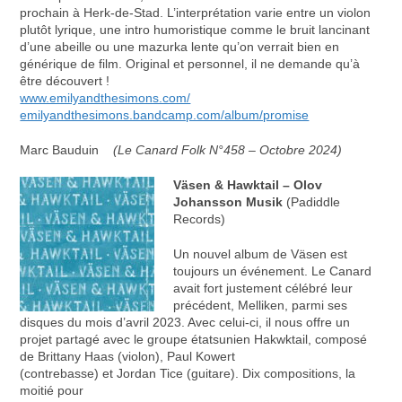
prochain à Herk-de-Stad. L’interprétation varie entre un violon
plutôt lyrique, une intro humoristique comme le bruit lancinant
d’une abeille ou une mazurka lente qu’on verrait bien en
générique de film. Original et personnel, il ne demande qu’à
être découvert !
www.emilyandthesimons.com/
emilyandthesimons.bandcamp.com/album/promise
Marc Bauduin
(Le Canard Folk N°458 – Octobre 2024)
Väsen & Hawktail –
Olov
Johansson Musik
(Padiddle
Records)
Un nouvel album de Väsen est
toujours un événement. Le Canard
avait fort justement célébré leur
précédent, Melliken, parmi ses
disques du mois d’avril 2023. Avec celui-ci, il nous offre un
projet partagé avec le groupe étatsunien Hakwktail, composé
de Brittany Haas (violon), Paul Kowert
(contrebasse) et Jordan Tice (guitare). Dix compositions, la
moitié pour