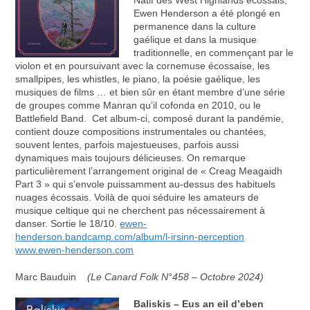
Ewen Henderson a été plongé en
permanence dans la culture
gaélique et dans la musique
traditionnelle, en commençant par le
violon et en poursuivant avec la cornemuse écossaise, les
smallpipes, les whistles, le piano, la poésie gaélique, les
musiques de films … et bien sûr en étant membre d’une série
de groupes comme Manran qu’il cofonda en 2010, ou le
Battlefield Band. Cet album-ci, composé durant la pandémie,
contient douze compositions instrumentales ou chantées,
souvent lentes, parfois majestueuses, parfois aussi
dynamiques mais toujours délicieuses. On remarque
particulièrement l’arrangement original de « Creag Meagaidh
Part 3 » qui s’envole puissamment au-dessus des habituels
nuages écossais. Voilà de quoi séduire les amateurs de
musique celtique qui ne cherchent pas nécessairement à
danser. Sortie le 18/10.
ewen-
henderson.bandcamp.com/album/l-irsinn-perception
www.ewen-henderson.com
Marc Bauduin
(Le Canard Folk N°458 – Octobre 2024)
Baliskis – Eus an eil d’eben