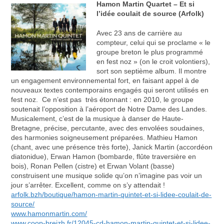
Hamon Martin Quartet – Et si
l’idée coulait de source (Arfolk)
Avec 23 ans de carrière au
compteur, celui qui se proclame « le
groupe breton le plus programmé
en fest noz » (on le croit volontiers),
sort son septième album. Il montre
un engagement environnemental fort, en faisant appel à de
nouveaux textes contemporains engagés qui seront utilisés en
fest noz. Ce n’est pas très étonnant : en 2010, le groupe
soutenait l’opposition à l’aéroport de Notre Dame des Landes.
Musicalement, c’est de la musique à danser de Haute-
Bretagne, précise, percutante, avec des envolées soudaines,
des harmonies soigneusement préparées. Mathieu Hamon
(chant, avec une présence très forte), Janick Martin (accordéon
diatonidue), Erwan Hamon (bombarde, flûte traversière en
bois), Ronan Pellen (cistre) et Erwan Volant (basse)
construisent une musique solide qu’on n’imagine pas voir un
jour s’arrêter. Excellent, comme on s’y attendait !
arfolk.bzh/boutique/hamon-martin-quintet-et-si-lidee-coulait-de-
source/
www.hamonmartin.com/
www.coop-breizh.fr/12045-cd-hamon-martin-quintet-et-si-lidee-