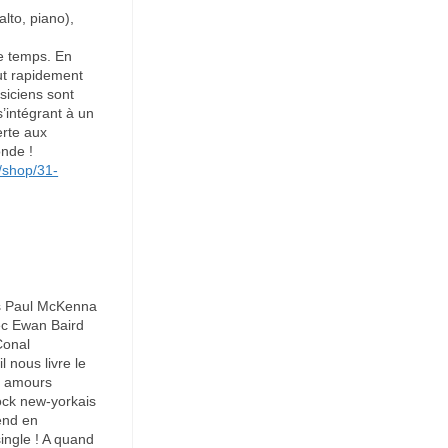
lto, piano),
le temps. En
fut rapidement
siciens sont
s’intégrant à un
erte aux
monde !
/shop/31-
is Paul McKenna
ec Ewan Baird
Conal
 nous livre le
es amours
ock new-yorkais
end en
single ! A quand