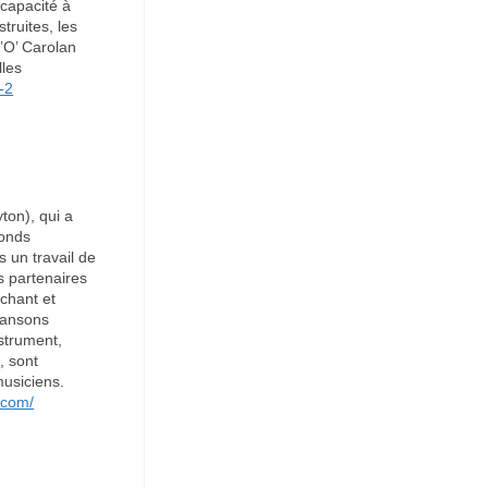
 capacité à
ruites, les
’O’ Carolan
lles
-2
ton), qui a
fonds
 un travail de
s partenaires
(chant et
chansons
nstrument,
, sont
musiciens.
.com/