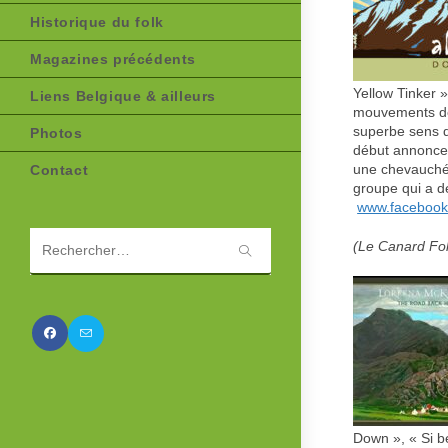
Historique du folk
Magazines précédents
Yellow Tinker 
Liens Belgique & ailleurs
mouvements de 
superbe sens de
Photos
début annonce 
une chevauchée
Contact
groupe qui a d
www.facebook.
(Le Canard Fol
Rechercher
sur
ce
site
Down », « Si b