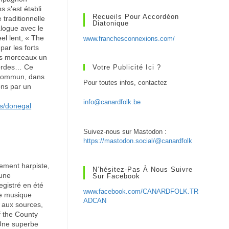
 s’est établi
Recueils Pour Accordéon
traditionnelle
Diatonique
alogue avec le
l lent, « The
www.franchesconnexions.com/
ar les forts
es morceaux un
 cordes… Ce
Votre Publicité Ici ?
n commun, dans
Pour toutes infos, contactez
ons par un
info@canardfolk.be
ts/donegal
Suivez-nous sur Mastodon :
https://mastodon.social/@canardfolk
ement harpiste,
N’hésitez-Pas À Nous Suivre
 une
Sur Facebook
egistré en été
www.facebook.com/CANARDFOLK.TR
de musique
ADCAN
r aux sources,
f the County
 Une superbe