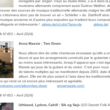
enregistré par Jürgen Treyz au studio Artes, c-à-d dans la p
musiciens allemands comprenant aussi Gudrun Walther, de
trouver des sources de musique traditionnelle allemande malgré les diff
ne s’étonnera donc pas de trouver un air « Schleifer » du Dahlhoff ains
usique ancienne et d’autres plus enjouées qui irradient leurs composi
 élégante et intéressante !
akleja.de/cd.php?lang=de
akleja.de/
k N°453 – Avril 2024)
Anna Massie : Two Down
Nous allions dire de cette chanteuse écossaise qu’elle a un
douce et que les arrangements construits par le guitarist
au moins aussi intéressants, lorsqu’il apparut que c’est é
Massie qui joue de la guitare et du violon. C’est pour nous
de talents multiples qui se manifestent depuis 2003, date 
album. Elle est de plus autant à l’aise dans les traditionne
ce qui rend ce cd encore plus intéressant et agréable.
andcamp.com/album/two-down
annamassie.com/
k N°453 – Avril 2024)
Urhband, Lydom, Cahill : Sik og Sejs
(GO Danish Folk 