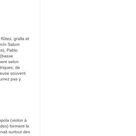
ûtes, gralla et
amín Salom
ns), Pablo
 (basse
sent selon
triques, de
oyeuse souvent
urrez pas y
ppola (violon à
des) forment le
nait surtout des