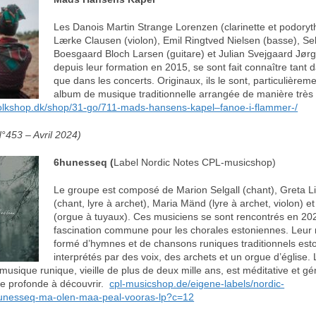
Les Danois Martin Strange Lorenzen (clarinette et podoryt
Lærke Clausen (violon), Emil Ringtved Nielsen (basse), Se
Boesgaard Bloch Larsen (guitare) et Julian Svejgaard Jør
depuis leur formation en 2015, se sont fait connaître tant d
que dans les concerts. Originaux, ils le sont, particulièrem
album de musique traditionnelle arrangée de manière très
olkshop.dk/shop/31-go/711-mads-hansens-kapel–fanoe-i-flammer-/
°453 – Avril 2024)
6hunesseq (
Label Nordic Notes CPL-musicshop)
Le groupe est composé de Marion Selgall (chant), Greta L
(chant, lyre à archet), Maria Mänd (lyre à archet, violon) 
(orgue à tuyaux). Ces musiciens se sont rencontrés en 202
fascination commune pour les chorales estoniennes. Leur r
formé d’hymnes et de chansons runiques traditionnels est
interprétés par des voix, des archets et un orgue d’église.
musique runique, vieille de plus de deux mille ans, est méditative et g
e profonde à découvrir.
cpl-musicshop.de/eigene-labels/nordic-
unesseq-ma-olen-maa-peal-vooras-lp?c=12