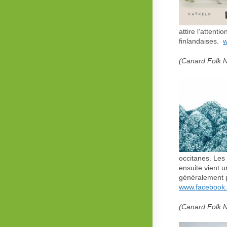
attire l’attent
finlandaises.
w
(Canard Folk N
occitanes. Les 
ensuite vient u
généralement p
www.facebook.
(Canard Folk N