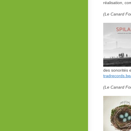
réalisation, co
(Le Canard Fol
des sonorités 
tradrecords.be/n
(Le Canard Fol