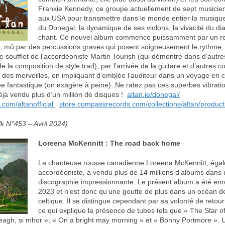
Frankie Kennedy, ce groupe actuellement de sept musiciens
aux USA pour transmettre dans le monde entier la musique 
du Donegal, la dynamique de ses violons, la vivacité du di
chant. Ce nouvel album commence puissamment par un ree
», mû par des percussions graves qui posent soigneusement le rythme, p
soufflet de l’accordéoniste Martin Tourish (qui démontre dans d’autr
 la composition de style trad), par l’arrivée de la guitare et d’autres
des merveilles, en impliquant d’emblée l’auditeur dans un voyage e
 fantastique (on exagère à peine). Ne ratez pas ces superbes vibrati
éjà vendu plus d’un million de disques !
altan.ie/donegal/
com/altanofficial
store.compassrecords.com/collections/altan/produc
k N°453 – Avril 2024)
Loreena McKennitt : The road back home
La chanteuse rousse canadienne Loreena McKennitt, égal
accordéoniste, a vendu plus de 14 millions d’albums dans
discographie impressionnante. Le présent album a été enr
2023 et n’est donc qu’une goutte de plus dans un océan 
celtique. Il se distingue cependant par sa volonté de retou
ce qui explique la présence de tubes tels que « The Star o
eagh, si mhor », « On a bright may morning » et « Bonny Portmore ».