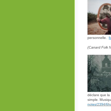
personnelle.
f
(Canard Folk N
déclare que la 
simple. Musiqu
notes/2394/6h