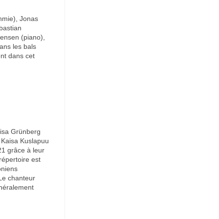
hmie), Jonas
bastian
gensen (piano),
ans les bals
ent dans cet
iisa Grünberg
et Kaisa Kuslapuu
1 grâce à leur
épertoire est
oniens
 Le chanteur
énéralement