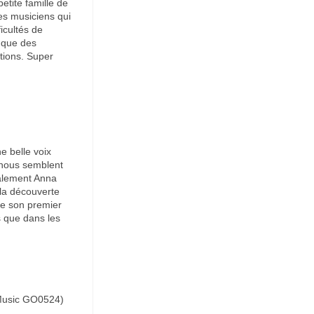
etite famille de
s musiciens qui
icultés de
i que des
tions. Super
e belle voix
e nous semblent
galement Anna
 la découverte
de son premier
ls que dans les
Music GO0524)