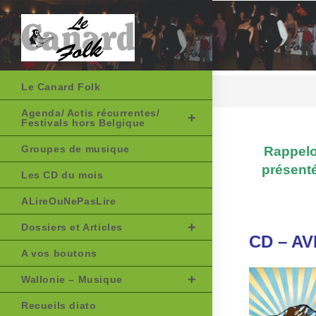
Skip
to
content
Le Canard Folk
Agenda/ Actis récurrentes/
Festivals hors Belgique
Groupes de musique
Rappelo
présenté
Les CD du mois
ALireOuNePasLire
Dossiers et Articles
CD – AV
A vos boutons
Wallonie – Musique
Recueils diato