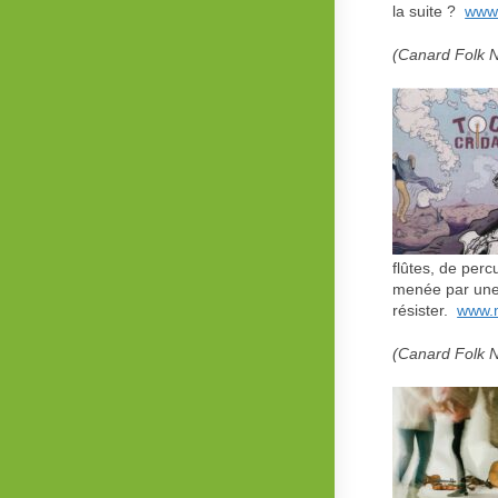
la suite ?
www
(Canard Folk N
flûtes, de per
menée par une 
résister.
www.m
(Canard Folk N