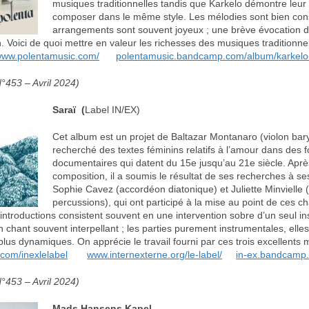
musiques traditionnelles tandis que Karkelo démontre leur
composer dans le même style. Les mélodies sont bien const
arrangements sont souvent joyeux ; une brève évocation d
ion. Voici de quoi mettre en valeur les richesses des musiques traditionne
ww.polentamusic.com/
polentamusic.bandcamp.com/album/karkelo
°453 – Avril 2024)
Saraï (
Label IN/EX)
Cet album est un projet de Baltazar Montanaro (violon bary
recherché des textes féminins relatifs à l’amour dans des 
documentaires qui datent du 15e jusqu’au 21e siècle. Après
composition, il a soumis le résultat de ses recherches à se
Sophie Cavez (accordéon diatonique) et Juliette Minvielle 
percussions), qui ont participé à la mise au point de ces 
introductions consistent souvent en une intervention sobre d’un seul i
n chant souvent interpellant ; les parties purement instrumentales, elles
lus dynamiques. On apprécie le travail fourni par ces trois excellents 
com/inexlelabel
www.internexterne.org/le-label/
in-ex.bandcamp
°453 – Avril 2024)
Mads Hansens Kapel