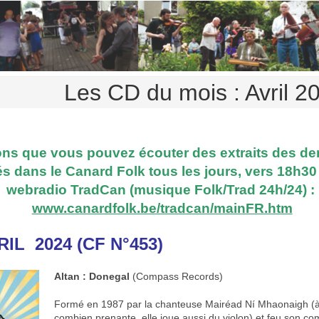
Les CD du mois : Avril 
ns que vous pouvez écouter des extraits des de
s dans le Canard Folk tous les jours, vers 18h30
webradio TradCan (musique Folk/Trad 24h/24) :
www.canardfolk.be/tradcan/mainFR.htm
RIL 2024 (CF N°453)
Altan : Donegal
(Compass Records)
Formé en 1987 par la chanteuse Mairéad Ní Mhaonaigh (à 
combien prenante, elle joue aussi du violon) et feu son 