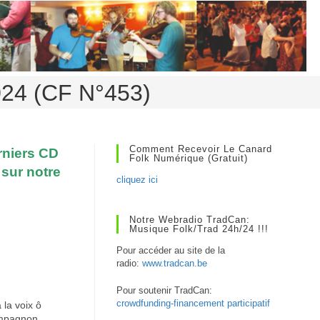
2024 (CF N°453)
Comment Recevoir Le Canard
rniers CD
Folk Numérique (gratuit)
 sur notre
cliquez ici
Notre Webradio TradCan:
Musique Folk/Trad 24h/24 !!!
Pour accéder au site de la
radio:
www.tradcan.be
Pour soutenir TradCan:
crowdfunding-financement participatif
la voix ô
compagnon