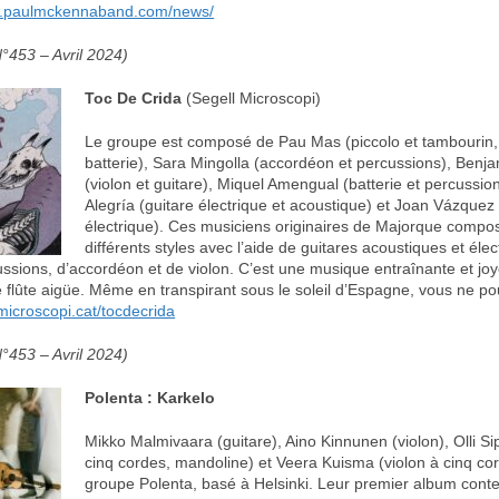
.paulmckennaband.com/news/
°453 – Avril 2024)
Toc De Crida
(Segell Microscopi)
Le groupe est composé de Pau Mas (piccolo et tambourin, fl
batterie), Sara Mingolla (accordéon et percussions), Benj
(violon et guitare), Miquel Amengual (batterie et percussio
Alegría (guitare électrique et acoustique) et Joan Vázquez
électrique). Ces musiciens originaires de Majorque compo
différents styles avec l’aide de guitares acoustiques et élec
cussions, d’accordéon et de violon. C’est une musique entraînante et j
flûte aigüe. Même en transpirant sous le soleil d’Espagne, vous ne po
icroscopi.cat/tocdecrida
°453 – Avril 2024)
Polenta : Karkelo
Mikko Malmivaara (guitare), Aino Kinnunen (violon), Olli Si
cinq cordes, mandoline) et Veera Kuisma (violon à cinq cor
groupe Polenta, basé à Helsinki. Leur premier album conte