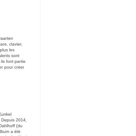
Maarten
re, clavier,
plus les
alents sont
ls font partie
er pour créer
Kunkel
). Depuis 2014,
Dahlhoff (du
album a été