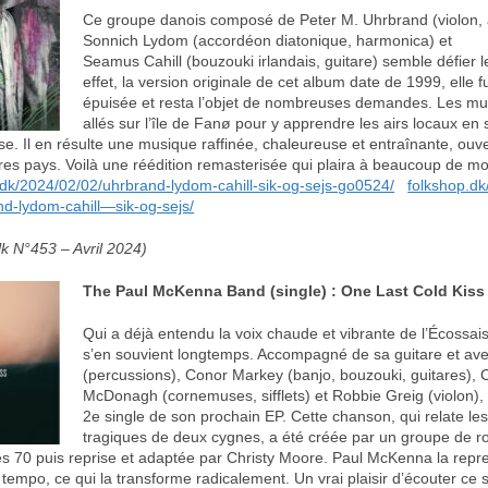
Ce groupe danois composé de Peter M. Uhrbrand (violon, a
Sonnich Lydom (accordéon diatonique, harmonica) et
Seamus Cahill (bouzouki irlandais, guitare) semble défier 
effet, la version originale de cet album date de 1999, elle 
épuisée et resta l’objet de nombreuses demandes. Les mu
allés sur l’île de Fanø pour y apprendre les airs locaux en 
e. Il en résulte une musique raffinée, chaleureuse et entraînante, ouv
utres pays. Voilà une réédition remasterisée qui plaira à beaucoup de 
dk/2024/02/02/uhrbrand-lydom-cahill-sik-og-sejs-go0524/
folkshop.dk
d-lydom-cahill—sik-og-sejs/
k N°453 – Avril 2024)
The Paul McKenna Band (single) : One Last Cold Kiss
Qui a déjà entendu la voix chaude et vibrante de l’Écossa
s’en souvient longtemps. Accompagné de sa guitare et av
(percussions), Conor Markey (banjo, bouzouki, guitares), 
McDonagh (cornemuses, sifflets) et Robbie Greig (violon), il
2e single de son prochain EP. Cette chanson, qui relate l
tragiques de deux cygnes, a été créée par un groupe de r
s 70 puis reprise et adaptée par Christy Moore. Paul McKenna la repr
tempo, ce qui la transforme radicalement. Un vrai plaisir d’écouter ce 