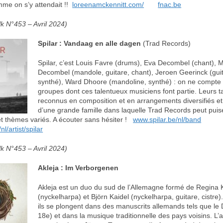
mme on s’y attendait !!
loreenamckennitt.com/
fnac.be
k N°453 – Avril 2024)
Spilar : Vandaag en alle dagen
(Trad Records)
Spilar, c’est Louis Favre (drums), Eva Decombel (chant), 
Decombel (mandole, guitare, chant), Jeroen Geerinck (guita
synthé), Ward Dhoore (mandoline, synthé) : on ne compte 
groupes dont ces talentueux musiciens font partie. Leurs t
reconnus en composition et en arrangements diversifiés et i
d’une grande famille dans laquelle Trad Records peut puis
et thèmes variés. A écouter sans hésiter !
www.spilar.be/nl/band
l/artist/spilar
k N°453 – Avril 2024)
Akleja : Im Verborgenen
Akleja est un duo du sud de l’Allemagne formé de Regina 
(nyckelharpa) et Björn Kaidel (nyckelharpa, guitare, cistre
ils se plongent dans des manuscrits allemands tels que le 
18e) et dans la musique traditionnelle des pays voisins. L’