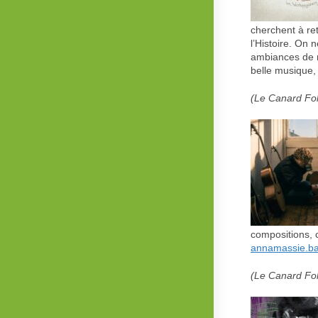
cherchent à re
l’Histoire. On 
ambiances de m
belle musique,
(Le Canard Fol
compositions, 
annamassie.b
(Le Canard Fol