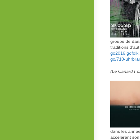
groupe de dans
traditions d’a
go2016.gofolk.
go/710-uhrbran
(Le Canard Fol
dans les année
accélérant son 