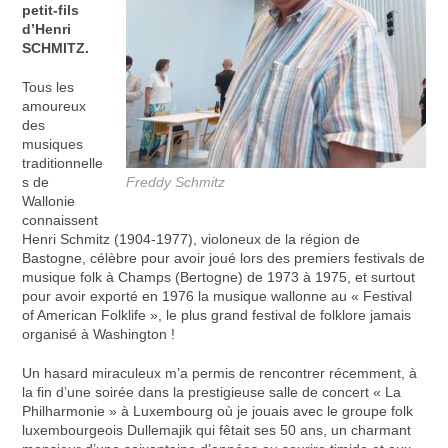
petit-fils
d’Henri
SCHMITZ.
Tous les
amoureux
des
musiques
traditionnelle
s de
Freddy Schmitz
Wallonie
connaissent
Henri Schmitz (1904-1977), violoneux de la région de
Bastogne, célèbre pour avoir joué lors des premiers festivals de
musique folk à Champs (Bertogne) de 1973 à 1975, et surtout
pour avoir exporté en 1976 la musique wallonne au « Festival
of American Folklife », le plus grand festival de folklore jamais
organisé à Washington !
Un hasard miraculeux m’a permis de rencontrer récemment, à
la fin d’une soirée dans la prestigieuse salle de concert « La
Philharmonie » à Luxembourg où je jouais avec le groupe folk
luxembourgeois Dullemajik qui fêtait ses 50 ans, un charmant