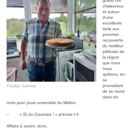
grand rire
chaleureux
et autour
d’une
excellente
tarte aux
pommes
recouverte,
du meilleur
pâtissier de
la région
que nous
nous
quittons, en
se
promettant
Freddy Schmitz
de se revoir
dans six
mois pour jouer ensemble du Wallon.
– « Et du Gaumais ! » précise-t-il.
Affaire à suivre, donc.