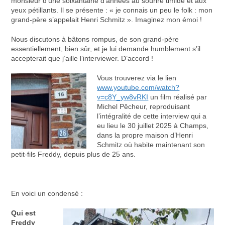
monsieur d’une soixantaine d’années au sourire timide et aux
yeux pétillants. Il se présente : « je connais un peu le folk : mon
grand-père s’appelait Henri Schmitz ». Imaginez mon émoi !
Nous discutons à bâtons rompus, de son grand-père
essentiellement, bien sûr, et je lui demande humblement s’il
accepterait que j’aille l’interviewer. D’accord !
Vous trouverez via le lien
www.youtube.com/watch?
v=c8Y_yw8vRKI
un film réalisé par
Michel Pêcheur, reproduisant
l’intégralité de cette interview qui a
eu lieu le 30 juillet 2025 à Champs,
dans la propre maison d’Henri
Schmitz où habite maintenant son
petit-fils Freddy, depuis plus de 25 ans.
En voici un condensé :
Qui est
Freddy