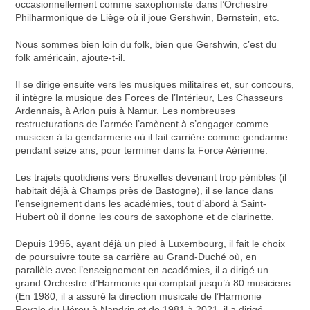
occasionnellement comme saxophoniste dans l’Orchestre
Philharmonique de Liège où il joue Gershwin, Bernstein, etc.
Nous sommes bien loin du folk, bien que Gershwin, c’est du
folk américain, ajoute-t-il.
Il se dirige ensuite vers les musiques militaires et, sur concours,
il intègre la musique des Forces de l’Intérieur, Les Chasseurs
Ardennais, à Arlon puis à Namur. Les nombreuses
restructurations de l’armée l’amènent à s’engager comme
musicien à la gendarmerie où il fait carrière comme gendarme
pendant seize ans, pour terminer dans la Force Aérienne.
Les trajets quotidiens vers Bruxelles devenant trop pénibles (il
habitait déjà à Champs près de Bastogne), il se lance dans
l’enseignement dans les académies, tout d’abord à Saint-
Hubert où il donne les cours de saxophone et de clarinette.
Depuis 1996, ayant déjà un pied à Luxembourg, il fait le choix
de poursuivre toute sa carrière au Grand-Duché où, en
parallèle avec l’enseignement en académies, il a dirigé un
grand Orchestre d’Harmonie qui comptait jusqu’à 80 musiciens.
(En 1980, il a assuré la direction musicale de l’Harmonie
Royale du Hérou à Nandrin et de 1981 à 2021, il a dirigé