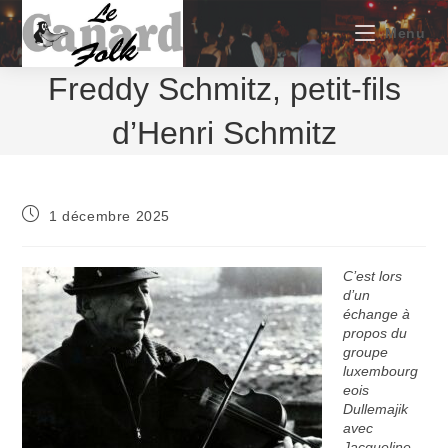
Skip
to
Menu
content
Freddy Schmitz, petit-fils
d’Henri Schmitz
Publication
1 décembre 2025
publiée :
C’est lors
d’un
échange à
propos du
groupe
luxembourg
eois
Dullemajik
avec
Jacqueline