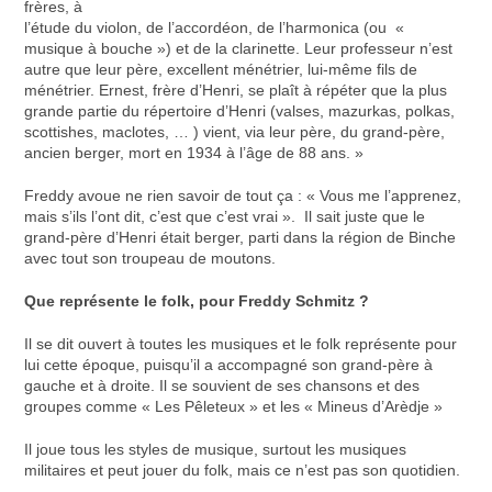
frères, à
l’étude du violon, de l’accordéon, de l’harmonica (ou «
musique à bouche ») et de la clarinette. Leur professeur n’est
autre que leur père, excellent ménétrier, lui-même fils de
ménétrier. Ernest, frère d’Henri, se plaît à répéter que la plus
grande partie du répertoire d’Henri (valses, mazurkas, polkas,
scottishes, maclotes, … ) vient, via leur père, du grand-père,
ancien berger, mort en 1934 à l’âge de 88 ans. »
Freddy avoue ne rien savoir de tout ça : « Vous me l’apprenez,
mais s’ils l’ont dit, c’est que c’est vrai ». Il sait juste que le
grand-père d’Henri était berger, parti dans la région de Binche
avec tout son troupeau de moutons.
Que représente le folk, pour Freddy Schmitz ?
Il se dit ouvert à toutes les musiques et le folk représente pour
lui cette époque, puisqu’il a accompagné son grand-père à
gauche et à droite. Il se souvient de ses chansons et des
groupes comme « Les Pêleteux » et les « Mineus d’Arèdje »
Il joue tous les styles de musique, surtout les musiques
militaires et peut jouer du folk, mais ce n’est pas son quotidien.