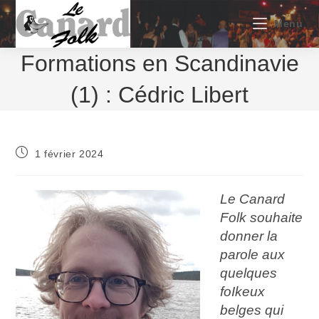
Skip
to
Menu
content
Formations en Scandinavie
(1) : Cédric Libert
Publication
1 février 2024
publiée :
Le Canard
Folk souhaite
donner la
parole aux
quelques
foIkeux
belges qui