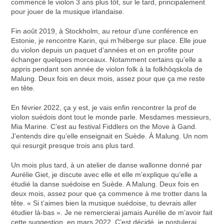
commencé le violon 3 ans plus tôt, sur le tard, principalement
pour jouer de la musique irlandaise.
Fin août 2019, à Stockholm, au retour d’une conférence en
Estonie, je rencontre Karin, qui m’héberge sur place. Elle joue
du violon depuis un paquet d’années et on en profite pour
échanger quelques morceaux. Notamment certains qu’elle a
appris pendant son année de violon folk à la folkhôqskola de
Malung. Deux fois en deux mois, assez pour que ça me reste
en tête.
En février 2022, ça y est, je vais enfin rencontrer la prof de
violon suédois dont tout le monde parle. Mesdames messieurs,
Mia Marine. C’est au festival Fiddlers on the Move à Gand.
J’entends dire qu’elle enseignait en Suède. À Malung. Un nom
qui resurgit presque trois ans plus tard.
Un mois plus tard, à un atelier de danse wallonne donné par
Aurélie Giet, je discute avec elle et elle m’explique qu’elle a
étudié la danse suédoise en Suède. A Malung. Deux fois en
deux mois, assez pour que ça commence à me trotter dans la
tête. « Si t’aimes bien la musique suédoise, tu devrais aller
étudier là-bas ». Je ne remercierai jamais Aurélie de m’avoir fait
cette suggestion, en mars 2022. C’est décidé, je postulerai