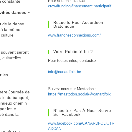
Pour soutenir TradCan:
n constante
crowdfunding-financement participatif
 vihès danses »
Recueils Pour Accordéon
t de la danse
Diatonique
r à la même
 culture
www.franchesconnexions.com/
Votre Publicité Ici ?
i souvent seront
 culturelles
Pour toutes infos, contactez
info@canardfolk.be
r les
Suivez-nous sur Mastodon :
rnère Journée de
https://mastodon.social/@canardfolk
alle du banquet,
 sinueux chemin
par les «
N’hésitez-Pas À Nous Suivre
tué dans la
Sur Facebook
www.facebook.com/CANARDFOLK.TR
ADCAN
paraître on-