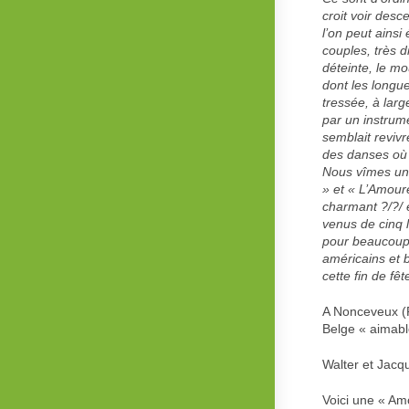
croit voir desc
l’on peut ainsi
couples, très d
déteinte, le m
dont les longue
tressée, à larg
par un instrum
semblait revivr
des danses où 
Nous vîmes une 
» et « L’Amour
charmant ?/?/ 
venus de cinq l
pour beaucoup 
américains et 
cette fin de fê
A Nonceveux (P
Belge « aimab
Walter et Jac
Voici une « Am