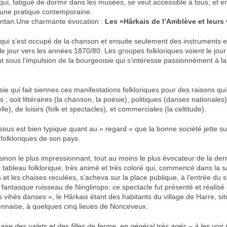
qui, fatigué de dormir dans les musées, se veut accessible à tous, et e
 une pratique contemporaine.
’antan.Une charmante évocation :
Les «Hârkais de l’Amblève et leurs
 qui s’est occupé de la chanson et ensuite seulement des instruments e
le jour vers les années 1870/80. Les groupes folkloriques voient le jou
 sous l’impulsion de la bourgeoisie qui s’intéresse passionnément à la
ie qui fait siennes ces manifestations folkloriques pour des raisons qu
; soit littéraires (la chanson, la poésie), politiques (danses nationales),
elle), de loisirs (folk et spectacles), et commerciales (la celtitude).
sous est bien typique quant au « regard » que la bonne société jette su
 folkloriques de son pays.
inon le plus impressionnant, tout au moins le plus évocateur de la de
e tableau folklorique, très animé et très coloré qui, commencé dans la s
s et les chaises reculées, s’acheva sur la place publique, à l’entrée du
fantasque ruisseau de Ninglinspo. ce spectacle fut présenté et réalisé 
s vihès danses », le Hârkais étant des habitants du village de Harre, si
nnaise, à quelques cinq lieues de Nonceveux.
aire des valets et des filles de ferme, en général très agés – à les voir 