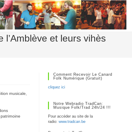
e l’Amblève et leurs vihès
Comment Recevoir Le Canard
Folk Numérique (gratuit)
cliquez ici
ition musicale,
Notre Webradio TradCan:
Musique Folk/Trad 24h/24 !!!
dons
e patrimoine
Pour accéder au site de la
radio:
www.tradcan.be