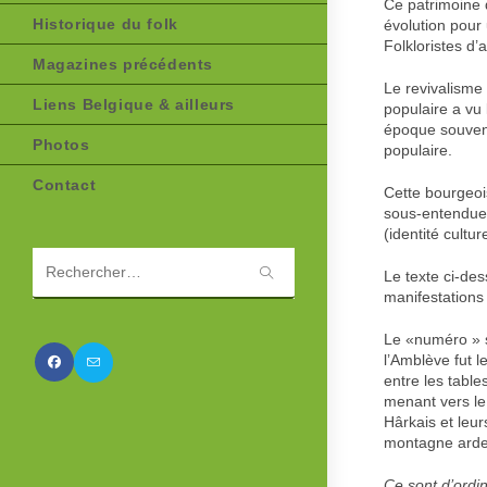
Ce patrimoine 
Historique du folk
évolution pour
Folkloristes d
Magazines précédents
Le revivalisme
Liens Belgique & ailleurs
populaire a vu 
époque souvent
Photos
populaire.
Contact
Cette bourgeois
sous-entendues 
(identité cultur
Le texte ci-des
Rechercher
manifestations
sur
ce
Le «numéro » s
site
l’Amblève fut l
entre les table
menant vers le 
Hârkais et leur
montagne arde
Ce sont d’ordin