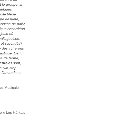
 le groupe, si
quelques
toile bleue
upe désuète,
apuche de paille
olique Accordéon,
éjouie où
villageoises,
 et saccadés?
se des Tcherons
astique. Ce fut
es de ferme,
estrales sont,
es two-step
t flamands. et
ue Musicale
e « Les Hârkais