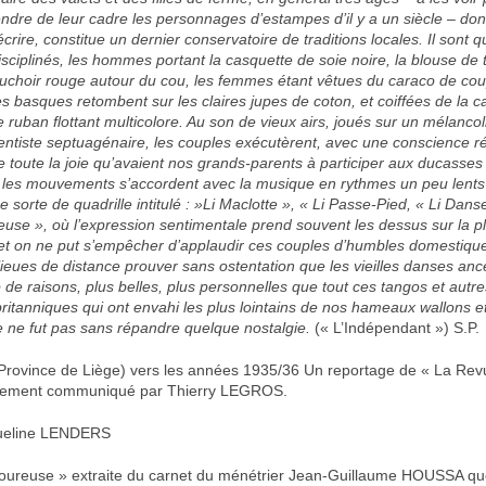
endre de leur cadre les personnages d’estampes d’il y a un siècle – dont
 écrire, constitue un dernier conservatoire de traditions locales. Il sont 
isciplinés, les hommes portant la casquette de soie noire, la blouse de 
ouchoir rouge autour du cou, les femmes étant vêtues du caraco de co
s basques retombent sur les claires jupes de coton, et coiffées de la c
e ruban flottant multicolore. Au son de vieux airs, joués sur un mélanc
entiste septuagénaire, les couples exécutèrent, avec une conscience r
e toute la joie qu’avaient nos grands-parents à participer aux ducasses 
les mouvements s’accordent avec la musique en rythmes un peu lents
sorte de quadrille intitulé : »Li Maclotte », « Li Passe-Pied, « Li Dan
euse », où l’expression sentimentale prend souvent les dessus sur la pl
et on ne put s’empêcher d’applaudir ces couples d’humbles domestiqu
ieues de distance prouver sans ostentation que les vieilles danses anc
de raisons, plus belles, plus personnelles que tout ces tangos et autr
britanniques qui ont envahi les plus lointains de nos hameaux wallons e
te ne fut pas sans répandre quelque nostalgie.
(« L’Indépendant ») S.P.
rovince de Liège) vers les années 1935/36 Un reportage de « La Rev
lement communiqué par Thierry LEGROS.
queline LENDERS
oureuse » extraite du carnet du ménétrier Jean-Guillaume HOUSSA qu