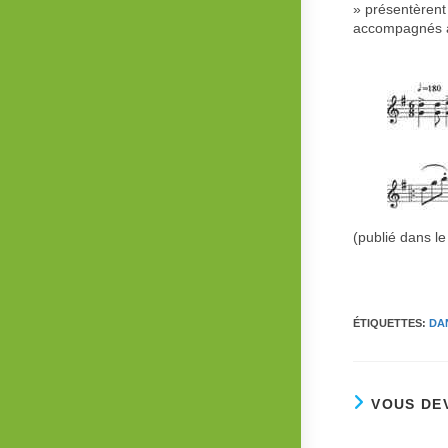
» présentèrent
accompagnés à
(publié dans l
ÉTIQUETTES
:
DA
VOUS DE