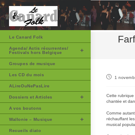
Skip
to
content
Farf
Le Canard Folk
Agenda/ Actis récurrentes/
Festivals hors Belgique
Groupes de musique
Les CD du mois
Publication
1 novemb
publiée :
ALireOuNePasLire
Cette rubrique 
Dossiers et Articles
chantée et dan
A vos boutons
Comme autant 
réchauffant les
Wallonie – Musique
musical popula
Recueils diato