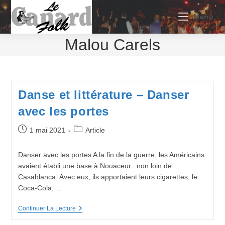
Skip
to
Menu
content
Malou Carels
Danse et littérature – Danser
avec les portes
Publication
Post
1 mai 2021
Article
publiée :
category:
Danser avec les portes A la fin de la guerre, les Américains
avaient établi une base à Nouaceur.. non loin de
Casablanca. Avec eux, ils apportaient leurs cigarettes, le
Coca-Cola,…
Danse
Continuer La Lecture
Et
Littérature