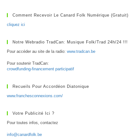
–
Danser
Avec
Comment Recevoir Le Canard Folk Numérique (gratuit)
Les
Portes
cliquez ici
Notre Webradio TradCan: Musique Folk/Trad 24h/24 !!!
Pour accéder au site de la radio:
www.tradcan.be
Pour soutenir TradCan:
crowdfunding-financement participatif
Recueils Pour Accordéon Diatonique
www.franchesconnexions.com/
Votre Publicité Ici ?
Pour toutes infos, contactez
info@canardfolk.be