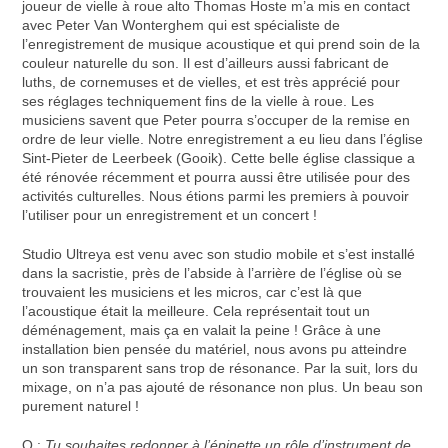
joueur de vielle à roue alto Thomas Hoste m’a mis en contact
avec Peter Van Wonterghem qui est spécialiste de
l’enregistrement de musique acoustique et qui prend soin de la
couleur naturelle du son. Il est d’ailleurs aussi fabricant de
luths, de cornemuses et de vielles, et est très apprécié pour
ses réglages techniquement fins de la vielle à roue. Les
musiciens savent que Peter pourra s’occuper de la remise en
ordre de leur vielle. Notre enregistrement a eu lieu dans l’église
Sint-Pieter de Leerbeek (Gooik). Cette belle église classique a
été rénovée récemment et pourra aussi être utilisée pour des
activités culturelles. Nous étions parmi les premiers à pouvoir
l’utiliser pour un enregistrement et un concert !
Studio Ultreya est venu avec son studio mobile et s’est installé
dans la sacristie, près de l’abside à l’arrière de l’église où se
trouvaient les musiciens et les micros, car c’est là que
l’acoustique était la meilleure. Cela représentait tout un
déménagement, mais ça en valait la peine ! Grâce à une
installation bien pensée du matériel, nous avons pu atteindre
un son transparent sans trop de résonance. Par la suit, lors du
mixage, on n’a pas ajouté de résonance non plus. Un beau son
purement naturel !
Q :
Tu souhaites redonner à l’épinette un rôle d’instrument de