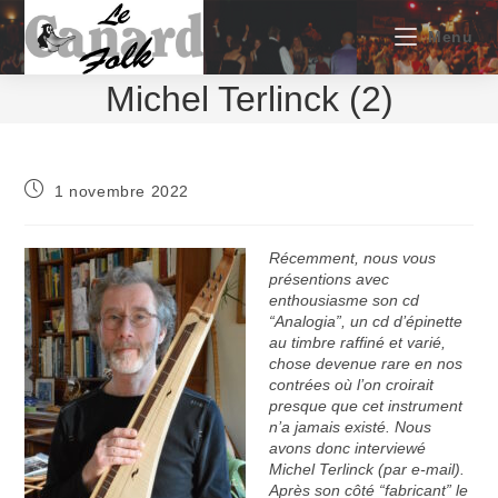
Skip
to
Menu
content
Michel Terlinck (2)
Publication
1 novembre 2022
publiée :
Récemment, nous vous
présentions avec
enthousiasme son cd
“Analogia”, un cd d’épinette
au timbre raffiné et varié,
chose devenue rare en nos
contrées où l’on croirait
presque que cet instrument
n’a jamais existé. Nous
avons donc interviewé
Michel Terlinck (par e-mail).
Après son côté “fabricant” le