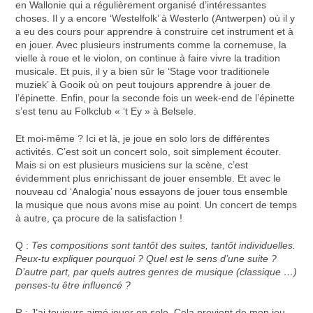
en Wallonie qui a régulièrement organisé d’intéressantes
choses. Il y a encore ‘Westelfolk’ à Westerlo (Antwerpen) où il y
a eu des cours pour apprendre à construire cet instrument et à
en jouer. Avec plusieurs instruments comme la cornemuse, la
vielle à roue et le violon, on continue à faire vivre la tradition
musicale. Et puis, il y a bien sûr le ‘Stage voor traditionele
muziek’ à Gooik où on peut toujours apprendre à jouer de
l’épinette. Enfin, pour la seconde fois un week-end de l’épinette
s’est tenu au Folkclub « ‘t Ey » à Belsele.
Et moi-même ? Ici et là, je joue en solo lors de différentes
activités. C’est soit un concert solo, soit simplement écouter.
Mais si on est plusieurs musiciens sur la scène, c’est
évidemment plus enrichissant de jouer ensemble. Et avec le
nouveau cd ‘Analogia’ nous essayons de jouer tous ensemble
la musique que nous avons mise au point. Un concert de temps
à autre, ça procure de la satisfaction !
Q :
Tes compositions sont tantôt des suites, tantôt individuelles.
Peux-tu expliquer pourquoi ? Quel est le sens d’une suite ?
D’autre part, par quels autres genres de musique (classique …)
penses-tu être influencé ?
R : J’ai toujours aimé jouer en solo. Cela provient de mon jeu