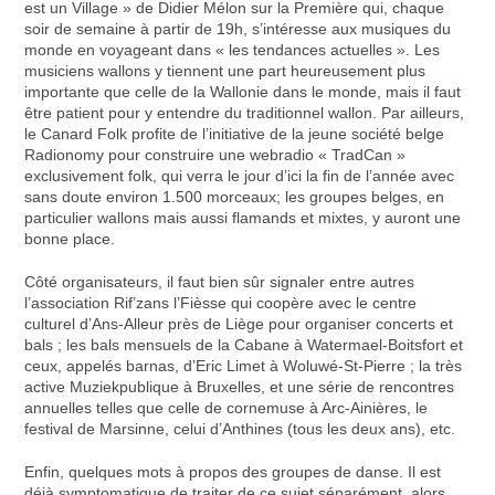
est un Village » de Didier Mélon sur la Première qui, chaque
soir de semaine à partir de 19h, s’intéresse aux musiques du
monde en voyageant dans « les tendances actuelles ». Les
musiciens wallons y tiennent une part heureusement plus
importante que celle de la Wallonie dans le monde, mais il faut
être patient pour y entendre du traditionnel wallon. Par ailleurs,
le Canard Folk profite de l’initiative de la jeune société belge
Radionomy pour construire une webradio « TradCan »
exclusivement folk, qui verra le jour d’ici la fin de l’année avec
sans doute environ 1.500 morceaux; les groupes belges, en
particulier wallons mais aussi flamands et mixtes, y auront une
bonne place.
Côté organisateurs, il faut bien sûr signaler entre autres
l’association Rif’zans l’Fièsse qui coopère avec le centre
culturel d’Ans-Alleur près de Liège pour organiser concerts et
bals ; les bals mensuels de la Cabane à Watermael-Boitsfort et
ceux, appelés barnas, d’Eric Limet à Woluwé-St-Pierre ; la très
active Muziekpublique à Bruxelles, et une série de rencontres
annuelles telles que celle de cornemuse à Arc-Ainières, le
festival de Marsinne, celui d’Anthines (tous les deux ans), etc.
Enfin, quelques mots à propos des groupes de danse. Il est
déjà symptomatique de traiter de ce sujet séparément, alors