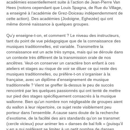
académies essentiellement suite à l’action de Jean-Pierre Van
Hees (notons cependant que Louis Spagna, de Rue du Village,
a enseigné à l’académie de Grez-Doiceau indépendemment de
cette action). Des académies (Jodoigne, Eghezée) qui ont
même donné naissance à quelques groupes.
Qu’y enseigne-t-on, et comment ? Le niveau des instructeurs,
tant du point de vue pédagogique que de la connaissance des
musiques traditionnelles, est variable. Transmettre la
connaissance est un acte très sympa, mais qui se déroule dans
un contexte très différent de la transmission orale de nos
ancêtres. Veut-on conserver un caractère bon enfant à ces
ateliers et stages au risque de voir se diluer ce qui reste des
musiques traditionnelles, ou préfère-t-on s’organiser à la
française, avec un diplôme d’enseignement de musique
traditionnelle ? Vient se greffer là-dessus le peu de succès
rencontré par les quelques passionnés qui ont tenté de mettre
sur pied des stages spécifiquement consacrés à la musique
wallonne. Bien qu’un nombre non négligeable de groupes aient
du wallon à leur répertoire, ce sujet reste visiblement peu
porteur dans l’ensemble. A cause sans doute de la recherche
d’exotisme, de la facilité des airs standards qu’on se transmet
(cercle vicieux) pour animer les « danses de bal folk » (puisqu’il
y en a qui préfèrent se limiter à un petit nombre de danses