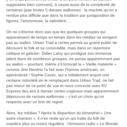
supposées bien connues), à cause aussi de la complexité de
certaines (pas toutes !) danses wallonnes : la maclote qu’on a
rendue plus difficile que dans la tradition par juxtaposition de
figures, l’amoureuse, la sabotière, …
On ne s’étonne donc pas que les quelques groupes qui
apparaissent de temps en temps dans les médias ne songent
pas au wallon. Urban Trad a certes permis au grand public de
découvrir le folk et sa convivialité, mais dans un répertoire
celtique et galicien. Didier Laloy qui prodigue son immense
talent dans de nombreux groupes, ne pense apparemment pas
au wallon – pourtant, même s’il torturait la « Vieille matelote »
comme Jimi Hendrix l’a fait avec l’hymne américain, on
apprécierait ! Sophie Cavez, qui a initialement acquis une
certaine notoriété en le remplaçant dans Urban Trad, ne fait
pas mieux de ce point de vue et nous concocte avec KV
Express des airs à danser certes originaux mais apparemment
dépourvus de racines wallonnes – c’est un choix qu’on
respecte avec un brin de regret.
Alors, les médias ? Après la disparition du bimestriel « Une
autre chanson », il n’en reste qu’un qui traite du folk de
manière plus ou moins régulière : l’émission radio « Le Monde