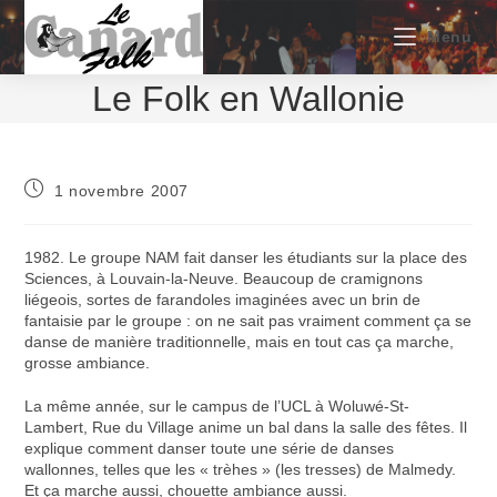
Skip
to
Menu
content
Le Folk en Wallonie
Publication
1 novembre 2007
publiée :
1982. Le groupe NAM fait danser les étudiants sur la place des
Sciences, à Louvain-la-Neuve. Beaucoup de cramignons
liégeois, sortes de farandoles imaginées avec un brin de
fantaisie par le groupe : on ne sait pas vraiment comment ça se
danse de manière traditionnelle, mais en tout cas ça marche,
grosse ambiance.
La même année, sur le campus de l’UCL à Woluwé-St-
Lambert, Rue du Village anime un bal dans la salle des fêtes. Il
explique comment danser toute une série de danses
wallonnes, telles que les « trèhes » (les tresses) de Malmedy.
Et ça marche aussi, chouette ambiance aussi.