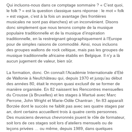
Qui incluons-nous dans ce comptage sommaire ? « C’est quoi,
le folk ? » est la question classique sans réponse : le mot « folk
» est vague, c’est à la fois un avantage (les frontières
musicales ne sont pas étanches) et un inconvénient. Disons
donc simplement que nous tenons compte de la musique
populaire traditionnelle et de la musique d’inspiration
traditionnelle, en la restreignant géographiquement à l’Europe
pour de simples raisons de commodité. Ainsi, nous incluons
des groupes wallons de rock celtique, mais pas les groupes de
musique traditionnelle africaine établis en Belgique. Il n’y a là
aucun jugement de valeur, bien sûr.
La formation, donc. On connaît l’Académie Internationale d’Eté
de Wallonie à Neufchâteau qui, depuis 1970 et jusqu’au début
des années 80, était le moyen quasi exclusif de se former de
manière organisée. En 82 naissent les Rencontres mensuelles
du Crousse (à Bruxelles) et les stages à Martué avec Marc
Perrone, John Wright et Marie-Odile Chantran ; fin 83 apparaît
Borzée dont le succès ne faiblit pas avec ses quatre stages par
an, dont certains accueillent trois à quatre cents personnes.
Des musiciens devenus chevronnés jouent le rôle de formateur,
soit lors de ces stages soit lors d’ateliers mensuels ou de
leçons privées … ou même, depuis 1989, dans quelques