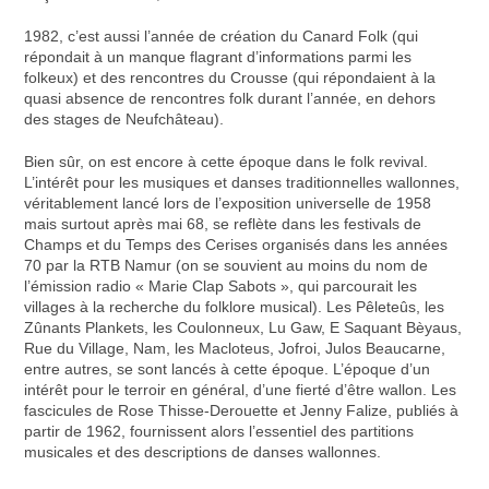
1982, c’est aussi l’année de création du Canard Folk (qui
répondait à un manque flagrant d’informations parmi les
folkeux) et des rencontres du Crousse (qui répondaient à la
quasi absence de rencontres folk durant l’année, en dehors
des stages de Neufchâteau).
Bien sûr, on est encore à cette époque dans le folk revival.
L’intérêt pour les musiques et danses traditionnelles wallonnes,
véritablement lancé lors de l’exposition universelle de 1958
mais surtout après mai 68, se reflète dans les festivals de
Champs et du Temps des Cerises organisés dans les années
70 par la RTB Namur (on se souvient au moins du nom de
l’émission radio « Marie Clap Sabots », qui parcourait les
villages à la recherche du folklore musical). Les Pêleteûs, les
Zûnants Plankets, les Coulonneux, Lu Gaw, E Saquant Bèyaus,
Rue du Village, Nam, les Macloteus, Jofroi, Julos Beaucarne,
entre autres, se sont lancés à cette époque. L’époque d’un
intérêt pour le terroir en général, d’une fierté d’être wallon. Les
fascicules de Rose Thisse-Derouette et Jenny Falize, publiés à
partir de 1962, fournissent alors l’essentiel des partitions
musicales et des descriptions de danses wallonnes.