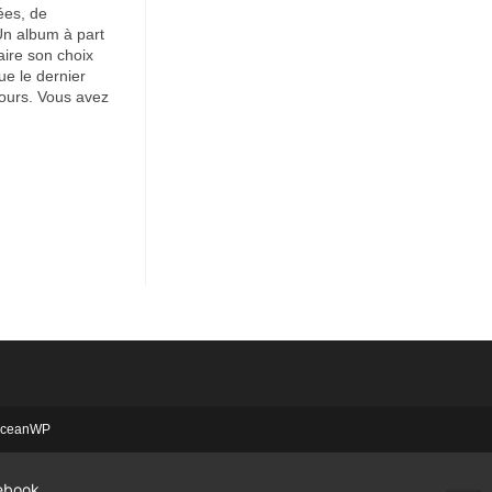
ées, de
Un album à part
aire son choix
ue le dernier
jours. Vous avez
 OceanWP
ebook