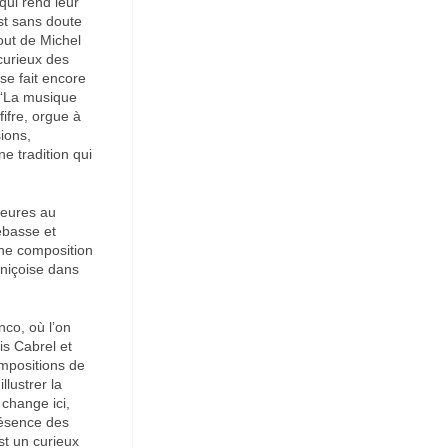
qui rend leur
st sans doute
out de Michel
curieux des
se fait encore
 “La musique
fifre, orgue à
ions,
e tradition qui
ieures au
rebasse et
une composition
 niçoise dans
nco, où l’on
s Cabrel et
ompositions de
llustrer la
change ici,
présence des
st un curieux