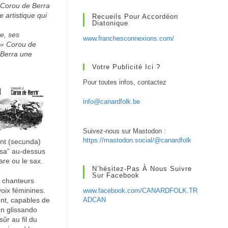
e Corou de Berra
 artistique qui
Recueils Pour Accordéon
Diatonique
re, ses
www.franchesconnexions.com/
 « Corou de
 Berra une
Votre Publicité Ici ?
Pour toutes infos, contactez
info@canardfolk.be
Suivez-nous sur Mastodon :
https://mastodon.social/@canardfolk
ant (secunda)
essa” au-dessus
are ou le sax.
N’hésitez-Pas À Nous Suivre
Sur Facebook
q chanteurs
voix féminines.
www.facebook.com/CANARDFOLK.TR
nt, capables de
ADCAN
un glissando
r au fil du