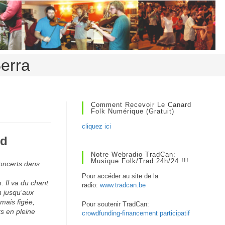
erra
Comment Recevoir Le Canard
Folk Numérique (gratuit)
cliquez ici
ud
Notre Webradio TradCan:
Musique Folk/Trad 24h/24 !!!
oncerts dans
Pour accéder au site de la
. Il va du chant
radio:
www.tradcan.be
n jusqu’aux
mais figée,
Pour soutenir TradCan:
rs en pleine
crowdfunding-financement participatif