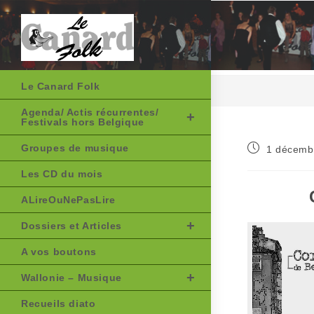
Skip
to
content
Le Canard Folk
Agenda/ Actis récurrentes/
Festivals hors Belgique
Publication
Groupes de musique
1 décemb
publiée :
Les CD du mois
ALireOuNePasLire
Dossiers et Articles
A vos boutons
Wallonie – Musique
Recueils diato