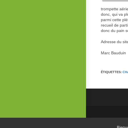
trompette aéri
donc, qui va pl
parmi cette plé
recueil de par
donc du pain s
Adresse du sit
Marc Bauduin
ÉTIQUETTES
:
CH
Bienv