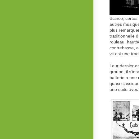
Bianco, certes 
autres musiques
plus remarque
traditionnelle 
rouleau, hautbo
contrebasse, ac
vit est une trad
Leur dernier o
groupe, il s’in
batterie a une 
quasi classiqu
une suite ave