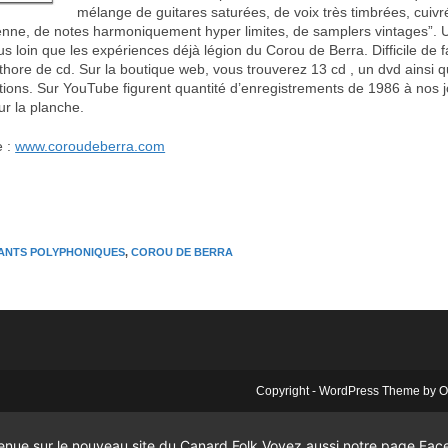
mélange de guitares saturées, de voix très timbrées, cuivr
enne, de notes harmoniquement hyper limites, de samplers vintages”. 
us loin que les expériences déjà légion du Corou de Berra. Difficile de f
thore de cd. Sur la boutique web, vous trouverez 13 cd , un dvd ainsi q
titions. Sur YouTube figurent quantité d’enregistrements de 1986 à nos 
ur la planche.
e :
www.coroudeberra.com
ANTS POLYPHONIQUES
,
COROU DE BERRA
Copyright - WordPress Theme by
enue sur le nouveau site du Canard Folk
Voyez aussi notre page Fac