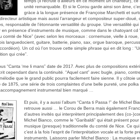
temps (il recrute d’ailleurs en ce moment un chanteur), ce 
unité remarquable. Et si le Corou garde ainsi son âme, c’e
gràce à la longue présence de Françoise Marchetti et surt
directeur artistique mais aussi l’arrangeur et compositeur super-doué, 
, responsable de l’étonnante versatilité du groupe. Une versatilité qui 
r en présence d’instruments de musique, comme dans le chatoyant cd
du comté de Nice” (avec selon les morceaux : cornemuse, vielle à roue, 
is languedocient, guitare, batterie, piano, sax, orgue baroque, percuss
cordéon). Un cd où l’on trouve cette simple phrase qui en dit long : “Un
ition qui crée”.
pus “Canta ‘me li mans” date de 2017. Avec plus de compositions extér
scrit cependant dans la continuité. “Aquel cant” avec bugle, piano, cont
mélodie que le grand public pourra facilement faire sienne. Il y côtoie 
e de 1875, une série de trois complaintes d’une belle pureté, une polka
c accompagnement instrumental bien marqué …
Et puis, il y a aussi l’album “Canta ti Passa !” de Michel Bia
retrouve aussi … le Corou de Berra mais également Franci
d’autres invités qui interprètent principalement des (co-)c
Michel Bianco, comme le “Garibaldi” qui était présent pour i
musique (presque) traditionnelle du comté de Nice. Ce qui 
c’est à la fois l’esprit de l’interprétation vocale et la forte 
instruments. Laissons parler Michel Bianco : La musique e