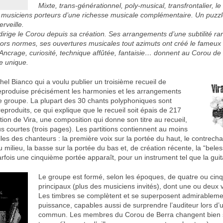
Mixte, trans-générationnel, poly-musical, transfrontalier, l
musiciens porteurs d’une richesse musicale complémentaire. Un puzzle
rveille.
irige le Corou depuis sa création. Ses arrangements d’une subtilité ra
ors normes, ses ouvertures musicales tout azimuts ont créé le fameux
 Ancrage, curiosité, technique affûtée, fantaisie… donnent au Corou de
ue unique.
hel Bianco qui a voulu publier un troisième recueil de
 reproduise précisément les harmonies et les arrangements
le groupe. La plupart des 30 chants polyphoniques sont
eproduits, ce qui explique que le recueil soit épais de 217
tion de Vira, une composition qui donne son titre au recueil,
s courtes (trois pages). Les partitions contiennent au moins
lles des chanteurs : la première voix sur la portée du haut, le contrech
u milieu, la basse sur la portée du bas et, de création récente, la “bel
rfois une cinquième portée apparaît, pour un instrument tel que la guit
Le groupe est formé, selon les époques, de quatre ou cin
principaux (plus des musiciens invités), dont une ou deux 
Les timbres se complètent et se superposent admirableme
puissance, capables aussi de surprendre l’auditeur lors d’
commun. Les membres du Corou de Berra changent bien sû