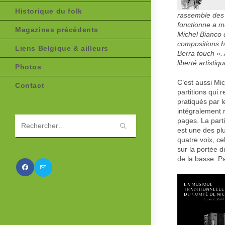
Historique du folk
rassemble des 
fonctionne a me
Magazines précédents
Michel Bianco d
compositions h
Liens Belgique & ailleurs
Berra touch ».
liberté artistiq
Photos
C’est aussi Mic
Contact
partitions qui
pratiqués par 
intégralement r
pages. La parti
est une des plu
Rechercher
quatre voix, ce
sur
sur la portée d
ce
de la basse. Pa
site