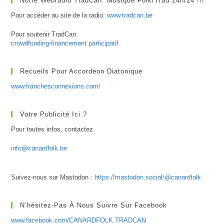
Notre Webradio TradCan: Musique Folk/Trad 24h/24 !!!
Pour accéder au site de la radio:
www.tradcan.be
Pour soutenir TradCan:
crowdfunding-financement participatif
Recueils Pour Accordéon Diatonique
www.franchesconnexions.com/
Votre Publicité Ici ?
Pour toutes infos, contactez
info@canardfolk.be
Suivez-nous sur Mastodon :
https://mastodon.social/@canardfolk
N’hésitez-Pas À Nous Suivre Sur Facebook
www.facebook.com/CANARDFOLK.TRADCAN