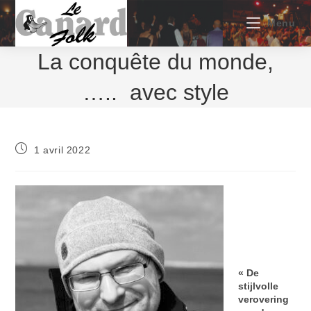
Skip
to
Menu
content
La conquête du monde,
….. avec style
Publication
1 avril 2022
publiée :
« De
stijlvolle
verovering