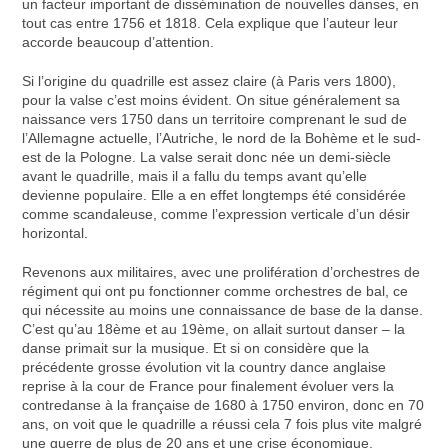
un facteur important de dissémination de nouvelles danses, en
tout cas entre 1756 et 1818. Cela explique que l’auteur leur
accorde beaucoup d’attention.
Si l’origine du quadrille est assez claire (à Paris vers 1800),
pour la valse c’est moins évident. On situe généralement sa
naissance vers 1750 dans un territoire comprenant le sud de
l’Allemagne actuelle, l’Autriche, le nord de la Bohème et le sud-
est de la Pologne. La valse serait donc née un demi-siècle
avant le quadrille, mais il a fallu du temps avant qu’elle
devienne populaire. Elle a en effet longtemps été considérée
comme scandaleuse, comme l’expression verticale d’un désir
horizontal.
Revenons aux militaires, avec une prolifération d’orchestres de
régiment qui ont pu fonctionner comme orchestres de bal, ce
qui nécessite au moins une connaissance de base de la danse.
C’est qu’au 18ème et au 19ème, on allait surtout danser – la
danse primait sur la musique. Et si on considère que la
précédente grosse évolution vit la country dance anglaise
reprise à la cour de France pour finalement évoluer vers la
contredanse à la française de 1680 à 1750 environ, donc en 70
ans, on voit que le quadrille a réussi cela 7 fois plus vite malgré
une guerre de plus de 20 ans et une crise économique.