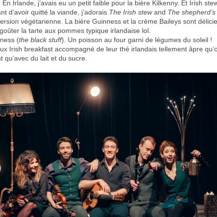
 En Irlande, j’avais eu un petit faible pour la bière Kilkenny. Et Irish st
t d’avoir quitté la viande, j’adorais
The
Irish stew
and
The shepherd’s 
version végétarienne. La bière Guinness et la crème Baileys sont délici
is goûter la tarte aux pommes typique irlandaise lol.
ness (
the black stuff
). Un poisson au four garni de légumes du soleil !
eux Irish breakfast accompagné de leur thé irlandais tellement âpre qu’
 qu’avec du lait et du sucre.