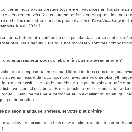
s concerne, nous avons presque tous été en vacances en Irlande mais
ven y a également vécu 2 ans pour se perfectionner auprès des meilleu
faire de belles rencontres dans les pubs et à l’
Irish World Academy
de Li
remonte à avril 2024 !
nt donc fortement inspirées du celtique irlandais car ce sont les mélod
rent le plus, mais depuis 2021 tous nos morceaux sont des compositions
r choisi un rappeur pour collaborer à votre nouveau single ?
 volonté de composer un morceau différent de tous ceux que nous avion
u un peu au hasard de la composition, avec une volonté plus rythmique 
e plus percussif. Une fois le modèle de la ligne de voix « rappée » posé
artiste avec lequel collaborer. Par le bouche à oreille rennais, on a déc
projet ! C’est une très belle personne et un excellent musicien, qui vie
oping et du beatbox.
re boisson irlandaise préférée, et votre plat préféré?
Le whiskey en boisson et le Irish stew en plat si on doit rester en Irlan
 !)