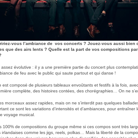
riez-vous l’ambiance de vos concerts ? Jouez-vous aussi bien d
des que des airs lents ? Quelle est la part de vos compositions pa
?
assez évolutive : il y a une première partie du concert plus contemplat
biance de feu avec le public qui saute partout et qui danse !
e est composé de plusieurs tableaux envoûtants et festifs à la fois, av
umière complète, des histoires contées, des chorégraphies… On ne s’e
es morceaux assez rapides, mais on ne s’interdit pas quelques ballades
tant ce sont les variations d’intensités et d’ambiances, pour entraîner 
e voyage musical.
is 100% de compositions du groupe même si ces compos sont très larg
 irlandaises comme les jigs, reels, polkas… Mais la liberté de la compo