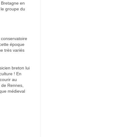
n Bretagne en
le groupe du
 conservatoire
 cette époque
e très variés
icien breton lui
culture ! En
courir au
é de Rennes,
ique médieval