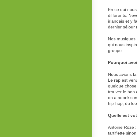
En ce qui nou
différents. Ne
irlandais et y 
dernier séjour 
Nos musiques so
qui nous inspi
groupe.
Pourquoi avoi
Nous avions la
Le rap est ven
quelque chose d
trouver le bon 
on a adoré son 
hip-hop, du lo
Quelle est vot
Antoine Rozé : 
tartiflette sinon