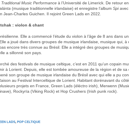
h Traditional Music Performance
à l’Université de Limerick. De retour e
alánta
(musique traditionnelle irlandaise) et enregistre l’album
Spi
avec 
ton Jean-Charles Guichen. Il rejoint Green Lads en 2022.
chak : violon & chant
résilienne. Elle a commencé l’étude du violon à l’âge de 8 ans dans un
Elle a joué dans divers groupes de musique irlandaise, musique qui, à
 pas encore très connue au Brésil. Elle a intégré des groupes de musiqu
lle a sillonné son pays.
erché des festivals de musique celtique, c’est en 2011 qu’un copain mus
nir à Lorient. Depuis, elle est tombée amoureuse de la région et de sa 
mené son groupe de musique irlandaise du Brésil avec qui elle a pu con
aison au Festival Interceltique de Lorient. Habitant dorénavant du côt
 plusieurs projets en France, Green Lads (éléctro irish), Merwenn (Mus
inave), Rockyrïa (Viking Rock) et Hop Crushers (Irish punk rock).
EEN LADS
,
POP CELTIQUE