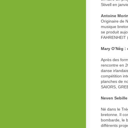
Stivell en janv
Antoine Morin 
Originaire de 
musique breton
se produit auj
FAHRENHEIT (fe
Mary O’Nèg : 
Après des form
rencontre en 20
danse irlandai
compétition in
planches de n
SAIORS, GREE
Neven Sebille
Né dans le Tré
bretonne. Il c
bombarde, le bi
différents proj