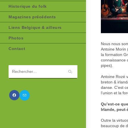
Historique du folk
Magazines précédents
Liens Belgique & ailleurs
Photos
Nous nous somm
Contact
Antoine Morin 
la formation Gr
connaissance d
pipes).
Rechercher
Antoine Rozé vi
sur
breton & irland
ce
danse. C’est ce
site
l’union et la f
Qu’est-ce que
Irlande, peut
Outre la virtuo
beaucoup de do