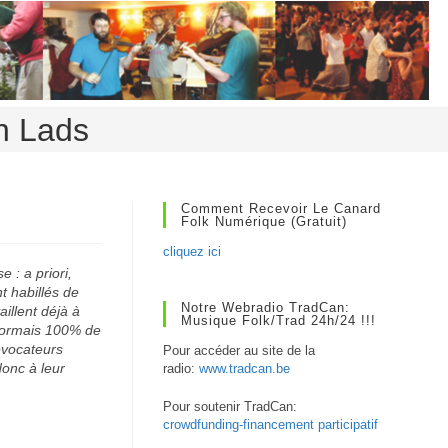
en Lads
Comment Recevoir Le Canard
Folk Numérique (gratuit)
cliquez ici
 : a priori,
t habillés de
Notre Webradio TradCan:
aillent déjà à
Musique Folk/Trad 24h/24 !!!
ésormais 100% de
évocateurs
Pour accéder au site de la
donc à leur
radio:
www.tradcan.be
Pour soutenir TradCan:
crowdfunding-financement participatif