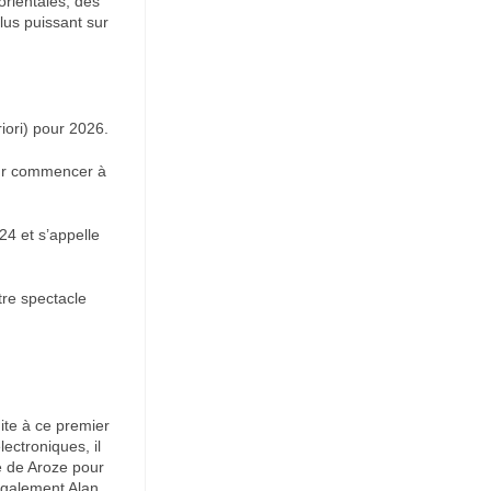
orientales, des
lus puissant sur
iori) pour 2026.
pour commencer à
24 et s’appelle
tre spectacle
ite à ce premier
ectroniques, il
ue de Aroze pour
 également Alan