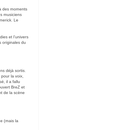
 à des moments
rs musiciens
merick. Le
ies et l’univers
 originales du
s déjà sortis.
pour la voix,
, il a fallu
ouvert BreZ et
nt de la scène
de (mais la