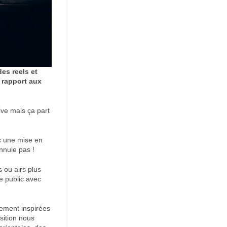
es reels et
r rapport aux
ive mais ça part
ec une mise en
nnuie pas !
 ou airs plus
le public avec
ement inspirées
sition nous