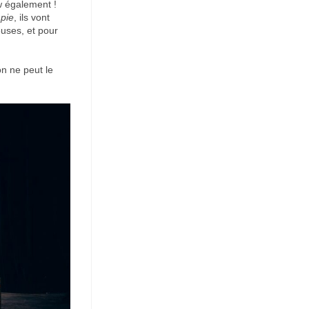
ew également !
pie
, ils vont
euses, et pour
on ne peut le