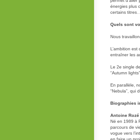
permet d’aller 
énergies plus 
certains titres
Quels sont vo
Nous travaillo
L’ambition est 
entraîner les 
Le 2e single d
“Autumn lights”
En parallèle, 
“Nebula”, qui d
Biographies i
Antoine Rozé 
Né en 1989 à R
parcours de vi
vogue vers l’in
en faire un pr