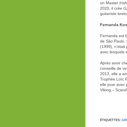
un Master
Iris
2020, il crée
G
guitariste bre
Fernanda Kost
Fernanda est b
de São Paulo. 
(1999), n’était
avec lesquels e
Après avoir ch
conseille de ve
2013, elle a a
Trophée Loïc R
elle joue avec
Viking – Scand
ÉTIQUETTES
:
GR