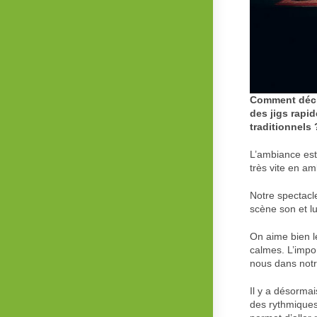
Comment décri
des jigs rapi
traditionnels 
L’ambiance est 
très vite en am
Notre spectacl
scène son et l
On aime bien l
calmes. L’impor
nous dans notr
Il y a désorma
des rythmiques