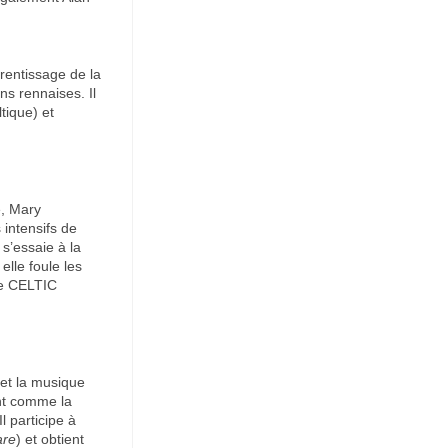
rentissage de la
ns rennaises. Il
tique) et
e, Mary
 intensifs de
e s’essaie à la
lle foule les
ue CELTIC
 et la musique
ent comme la
l participe à
are
) et obtient