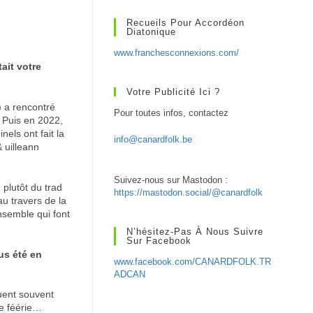
Recueils Pour Accordéon
Diatonique
www.franchesconnexions.com/
ait votre
Votre Publicité Ici ?
 a rencontré
Pour toutes infos, contactez
. Puis en 2022,
els ont fait la
info@canardfolk.be
 uilleann
Suivez-nous sur Mastodon :
 plutôt du trad
https://mastodon.social/@canardfolk
au travers de la
ensemble qui font
N’hésitez-Pas À Nous Suivre
Sur Facebook
us été en
www.facebook.com/CANARDFOLK.TR
ADCAN
quent souvent
de féérie…