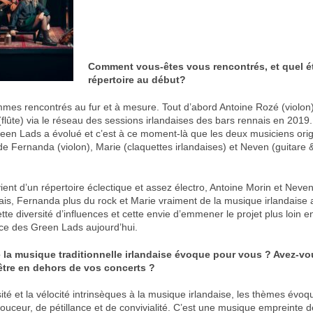
Comment vous-êtes vous rencontrés, et quel ét
répertoire au début?
es rencontrés au fur et à mesure. Tout d’abord Antoine Rozé (violon)
(flûte) via le réseau des sessions irlandaises des bars rennais en 2019
een Lads a évolué et c’est à ce moment-là que les deux musiciens origin
e Fernanda (violon), Marie (claquettes irlandaises) et Neven (guitare &
ent d’un répertoire éclectique et assez électro, Antoine Morin et Neven
ais, Fernanda plus du rock et Marie vraiment de la musique irlandaise 
tte diversité d’influences et cette envie d’emmener le projet plus loin 
orce des Green Lads aujourd’hui.
 la musique traditionnelle irlandaise évoque pour vous ? Avez-vo
-être en dehors de vos concerts ?
sité et la vélocité intrinsèques à la musique irlandaise, les thèmes évo
uceur, de pétillance et de convivialité. C’est une musique empreinte 