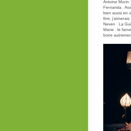
Antoine Morin :
Fernanda : Avan
bien aussi en 
finir, j’aimera
Neven : La Gui
Marie : le fam
boire autrement