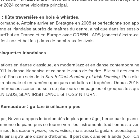
ier 2024 comme violoniste principal.
: flûte traversière en bois & whistles.
Normandie, Antoine arrive en Bretagne en 2008 et perfectionne son app
ne et irlandaise auprès de maîtres du genre, ainsi que dans les sessio
ourd’hui en France et en Europe avec GREEN LADS (concert électro-cel
st-noz et bal folk) dans de nombreux festivals.
claquettes irlandaises
ations en danse classique, en modern’jazz et en danse contemporain
11 la danse irlandaise et ce sera le coup de foudre. Elle suit des cours
se à Paris au sein de la
Sarah Clark Academy of Irish Dancing
. Puis ell
ternationale et en ramène quelques médailles et trophées. Depuis 2015 e
ombreuses scènes au sein de plusieurs compagnies et groupes tels q
N LADS, SLAN IRISH DANCE et TOSS’ N TURN.
 Kernaudour : guitare & uilleann pipes
gor, Neven a appris le breton dès le plus jeune âge, bercé par le piano
ommence le piano puis se tourne vers les instruments traditionnels à v
niou, les u
illeann pipes
, les
whistles
, mais aussi la guitare acoustique. I
ets ainsi qu’à une dizaine d’albums. Il part deux ans en Irlande (
Co. Cl