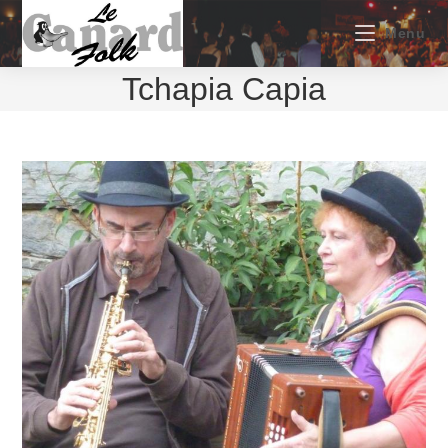
Skip
to
Menu
content
Tchapia Capia