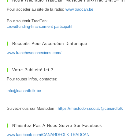
Notre Webradio TradCan: Musique Folk/Trad 24h/24 !!!
Pour accéder au site de la radio:
www.tradcan.be
Pour soutenir TradCan:
crowdfunding-financement participatif
Recueils Pour Accordéon Diatonique
www.franchesconnexions.com/
Votre Publicité Ici ?
Pour toutes infos, contactez
info@canardfolk.be
Suivez-nous sur Mastodon :
https://mastodon.social/@canardfolk
N’hésitez-Pas À Nous Suivre Sur Facebook
www.facebook.com/CANARDFOLK.TRADCAN